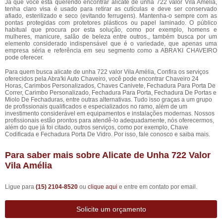
Já que você está querendo encontrar alicate de unha 722 valor Vila Amélia,
tenha claro visa é usado para retirar as cutículas e deve ser conservado
afiado, esterilizado e seco (evitando ferrugens). Mantenha-o sempre com as
pontas protegidas com protetores plásticos ou papel laminado. O público
habitual que procura por esta solução, como por exemplo, homens e
mulheres, manicure, salão de beleza entre outros., também busca por um
elemento considerado indispensável que é o variedade, que apenas uma
empresa séria e referência em seu segmento como a ABRA'KI CHAVEIRO
pode oferecer.
Para quem busca alicate de unha 722 valor Vila Amélia, Confira os serviços
oferecidos pela Abra'ki Auto Chaveiro, você pode encontrar Chaveiro 24
Horas, Carimbos Personalizados, Chaves Canivete, Fechadura Para Porta De
Correr, Carimbo Personalizado, Fechadura Para Porta, Fechadura De Portas e
Miolo De Fechaduras, entre outras alternativas. Tudo isso graças a um grupo
de profissionais qualificados e especializados no ramo, além de um
investimento considerável em equipamentos e instalações modernas. Nossos
profissionais estão prontos para atendê-lo adequadamente, nós oferecermos,
além do que já foi citado, outros serviços, como por exemplo, Chave
Codificada e Fechadura Porta De Vidro. Por isso, fale conosco e saiba mais.
Para saber mais sobre Alicate de Unha 722 Valor
Vila Amélia
Ligue para
(15) 2104-8520
ou
clique aqui
e entre em contato por email.
Solicite um orçamento