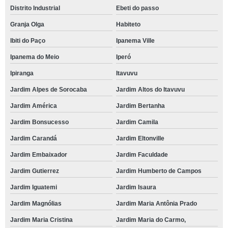
Distrito Industrial
Ebeti do passo
Granja Olga
Habiteto
Ibiti do Paço
Ipanema Ville
Ipanema do Meio
Iperó
Ipiranga
Itavuvu
Jardim Alpes de Sorocaba
Jardim Altos do Itavuvu
Jardim América
Jardim Bertanha
Jardim Bonsucesso
Jardim Camila
Jardim Carandá
Jardim Eltonville
Jardim Embaixador
Jardim Faculdade
Jardim Gutierrez
Jardim Humberto de Campos
Jardim Iguatemi
Jardim Isaura
Jardim Magnólias
Jardim Maria Antônia Prado
Jardim Maria Cristina
Jardim Maria do Carmo,