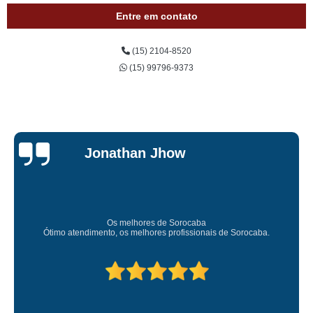
Entre em contato
(15) 2104-8520
(15) 99796-9373
Jessica
Carvalho
Super recomendo!
Amei o atendimento. Preco super bom. Superou minhas expec
.
Deixou o meu bem super arrumadinhooo recomendo!