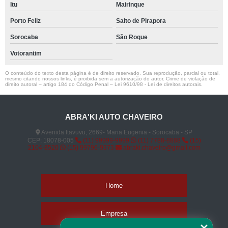
Itu
Mairinque
Porto Feliz
Salto de Pirapora
Sorocaba
São Roque
Votorantim
O conteúdo do texto desta página é de direito reservado. Sua reprodução, parcial ou total,
mesmo citando nossos links, é proibida sem a autorização do autor. Crime de violação de
direito autoral – artigo 184 do Código Penal –
Lei 9610/98 - Lei de direitos autorais
.
ABRA'KI AUTO CHAVEIRO
Avenida Itavuvu, 2669- Maria Eugenia - Sorocaba - SP
CEP: 18078-005
(11) 99999-9999
(11) 7788-8888
(15)
2104-8520
(15) 99796-9373
abraki.chaveiro@gmail.com
Home
Empresa