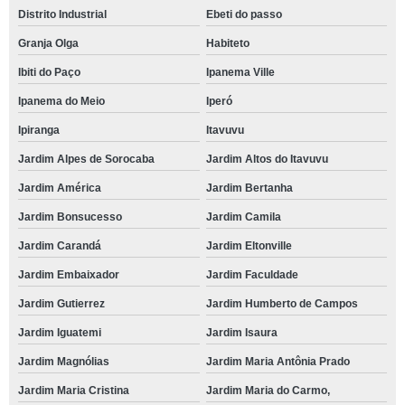
Distrito Industrial
Ebeti do passo
Granja Olga
Habiteto
Ibiti do Paço
Ipanema Ville
Ipanema do Meio
Iperó
Ipiranga
Itavuvu
Jardim Alpes de Sorocaba
Jardim Altos do Itavuvu
Jardim América
Jardim Bertanha
Jardim Bonsucesso
Jardim Camila
Jardim Carandá
Jardim Eltonville
Jardim Embaixador
Jardim Faculdade
Jardim Gutierrez
Jardim Humberto de Campos
Jardim Iguatemi
Jardim Isaura
Jardim Magnólias
Jardim Maria Antônia Prado
Jardim Maria Cristina
Jardim Maria do Carmo,