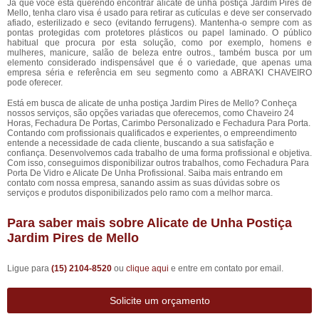
Já que você está querendo encontrar alicate de unha postiça Jardim Pires de
Mello, tenha claro visa é usado para retirar as cutículas e deve ser conservado
afiado, esterilizado e seco (evitando ferrugens). Mantenha-o sempre com as
pontas protegidas com protetores plásticos ou papel laminado. O público
habitual que procura por esta solução, como por exemplo, homens e
mulheres, manicure, salão de beleza entre outros., também busca por um
elemento considerado indispensável que é o variedade, que apenas uma
empresa séria e referência em seu segmento como a ABRA'KI CHAVEIRO
pode oferecer.
Está em busca de alicate de unha postiça Jardim Pires de Mello? Conheça
nossos serviços, são opções variadas que oferecemos, como Chaveiro 24
Horas, Fechadura De Portas, Carimbo Personalizado e Fechadura Para Porta.
Contando com profissionais qualificados e experientes, o empreendimento
entende a necessidade de cada cliente, buscando a sua satisfação e
confiança. Desenvolvemos cada trabalho de uma forma profissional e objetiva.
Com isso, conseguimos disponibilizar outros trabalhos, como Fechadura Para
Porta De Vidro e Alicate De Unha Profissional. Saiba mais entrando em
contato com nossa empresa, sanando assim as suas dúvidas sobre os
serviços e produtos disponibilizados pelo ramo com a melhor marca.
Para saber mais sobre Alicate de Unha Postiça
Jardim Pires de Mello
Ligue para
(15) 2104-8520
ou
clique aqui
e entre em contato por email.
Solicite um orçamento