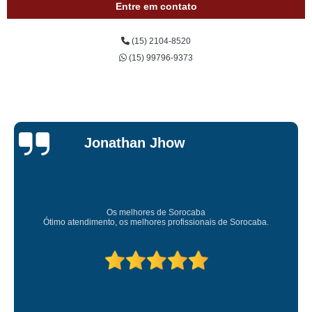
Entre em contato
(15) 2104-8520
(15) 99796-9373
Jessica
Carvalho
Super recomendo!
Amei o atendimento. Preco super bom. Superou minhas expectativas.
Deixou o meu bem super arrumadinhooo recomendo!