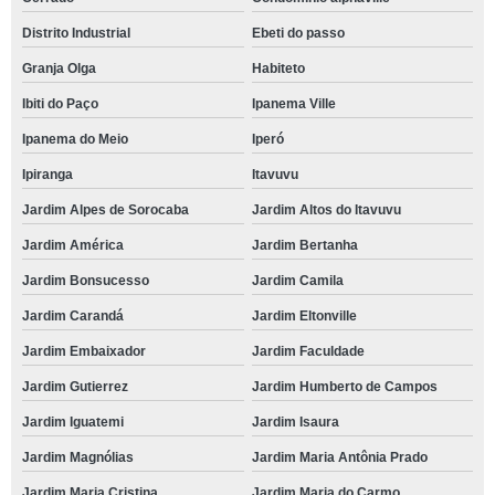
Distrito Industrial
Ebeti do passo
Granja Olga
Habiteto
Ibiti do Paço
Ipanema Ville
Ipanema do Meio
Iperó
Ipiranga
Itavuvu
Jardim Alpes de Sorocaba
Jardim Altos do Itavuvu
Jardim América
Jardim Bertanha
Jardim Bonsucesso
Jardim Camila
Jardim Carandá
Jardim Eltonville
Jardim Embaixador
Jardim Faculdade
Jardim Gutierrez
Jardim Humberto de Campos
Jardim Iguatemi
Jardim Isaura
Jardim Magnólias
Jardim Maria Antônia Prado
Jardim Maria Cristina
Jardim Maria do Carmo,