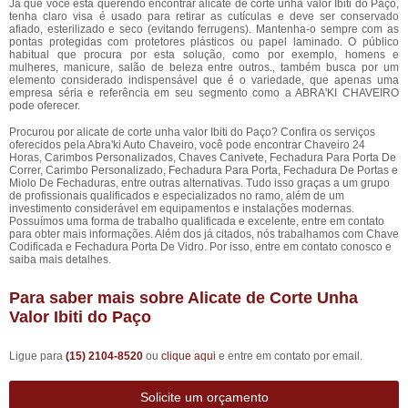
Já que você está querendo encontrar alicate de corte unha valor Ibiti do Paço,
tenha claro visa é usado para retirar as cutículas e deve ser conservado
afiado, esterilizado e seco (evitando ferrugens). Mantenha-o sempre com as
pontas protegidas com protetores plásticos ou papel laminado. O público
habitual que procura por esta solução, como por exemplo, homens e
mulheres, manicure, salão de beleza entre outros., também busca por um
elemento considerado indispensável que é o variedade, que apenas uma
empresa séria e referência em seu segmento como a ABRA'KI CHAVEIRO
pode oferecer.
Procurou por alicate de corte unha valor Ibiti do Paço? Confira os serviços
oferecidos pela Abra'ki Auto Chaveiro, você pode encontrar Chaveiro 24
Horas, Carimbos Personalizados, Chaves Canivete, Fechadura Para Porta De
Correr, Carimbo Personalizado, Fechadura Para Porta, Fechadura De Portas e
Miolo De Fechaduras, entre outras alternativas. Tudo isso graças a um grupo
de profissionais qualificados e especializados no ramo, além de um
investimento considerável em equipamentos e instalações modernas.
Possuímos uma forma de trabalho qualificada e excelente, entre em contato
para obter mais informações. Além dos já citados, nós trabalhamos com Chave
Codificada e Fechadura Porta De Vidro. Por isso, entre em contato conosco e
saiba mais detalhes.
Para saber mais sobre Alicate de Corte Unha
Valor Ibiti do Paço
Ligue para
(15) 2104-8520
ou
clique aqui
e entre em contato por email.
Solicite um orçamento