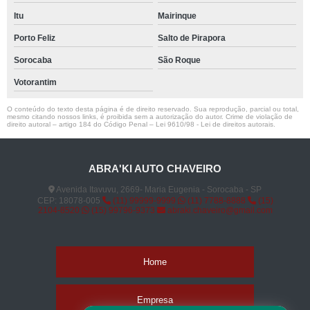
Itu
Mairinque
Porto Feliz
Salto de Pirapora
Sorocaba
São Roque
Votorantim
O conteúdo do texto desta página é de direito reservado. Sua reprodução, parcial ou total,
mesmo citando nossos links, é proibida sem a autorização do autor. Crime de violação de
direito autoral – artigo 184 do Código Penal –
Lei 9610/98 - Lei de direitos autorais
.
ABRA'KI AUTO CHAVEIRO
Avenida Itavuvu, 2669- Maria Eugenia - Sorocaba - SP
CEP: 18078-005
(11) 99999-9999
(11) 7788-8888
(15)
2104-8520
(15) 99796-9373
abraki.chaveiro@gmail.com
Home
Empresa