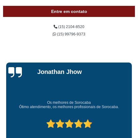
Entre em contato
(15) 2104-8520
(15) 99796-9373
Je
n Jhow
Car
Sup
res de Sorocaba
Amei o atendimento. Preco s
lhores profissionais de Sorocaba.
Deixou o meu bem s