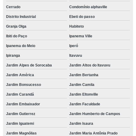
Cerrado
Condomínio alphaville
Distrito Industrial
Ebeti do passo
Granja Olga
Habiteto
Ibiti do Paço
Ipanema Ville
Ipanema do Meio
Iperó
Ipiranga
Itavuvu
Jardim Alpes de Sorocaba
Jardim Altos do Itavuvu
Jardim América
Jardim Bertanha
Jardim Bonsucesso
Jardim Camila
Jardim Carandá
Jardim Eltonville
Jardim Embaixador
Jardim Faculdade
Jardim Gutierrez
Jardim Humberto de Campos
Jardim Iguatemi
Jardim Isaura
Jardim Magnólias
Jardim Maria Antônia Prado