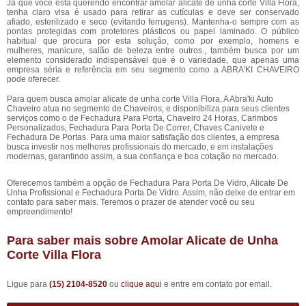
Já que você está querendo encontrar amolar alicate de unha corte Villa Flora,
tenha claro visa é usado para retirar as cutículas e deve ser conservado
afiado, esterilizado e seco (evitando ferrugens). Mantenha-o sempre com as
pontas protegidas com protetores plásticos ou papel laminado. O público
habitual que procura por esta solução, como por exemplo, homens e
mulheres, manicure, salão de beleza entre outros., também busca por um
elemento considerado indispensável que é o variedade, que apenas uma
empresa séria e referência em seu segmento como a ABRA'KI CHAVEIRO
pode oferecer.
Para quem busca amolar alicate de unha corte Villa Flora, A Abra'ki Auto
Chaveiro atua no segmento de Chaveiros, e disponibiliza para seus clientes
serviços como o de Fechadura Para Porta, Chaveiro 24 Horas, Carimbos
Personalizados, Fechadura Para Porta De Correr, Chaves Canivete e
Fechadura De Portas. Para uma maior satisfação dos clientes, a empresa
busca investir nos melhores profissionais do mercado, e em instalações
modernas, garantindo assim, a sua confiança e boa cotação no mercado.
Oferecemos também a opção de Fechadura Para Porta De Vidro, Alicate De
Unha Profissional e Fechadura Porta De Vidro. Assim, não deixe de entrar em
contato para saber mais. Teremos o prazer de atender você ou seu
empreendimento!
Para saber mais sobre Amolar Alicate de Unha
Corte Villa Flora
Ligue para
(15) 2104-8520
ou
clique aqui
e entre em contato por email.