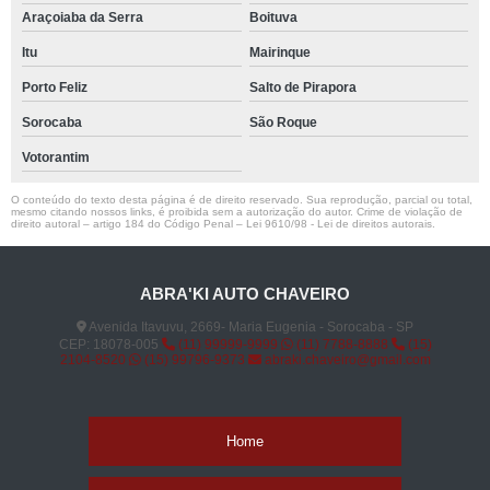
Araçoiaba da Serra
Boituva
Itu
Mairinque
Porto Feliz
Salto de Pirapora
Sorocaba
São Roque
Votorantim
O conteúdo do texto desta página é de direito reservado. Sua reprodução, parcial ou total,
mesmo citando nossos links, é proibida sem a autorização do autor. Crime de violação de
direito autoral – artigo 184 do Código Penal –
Lei 9610/98 - Lei de direitos autorais
.
ABRA'KI AUTO CHAVEIRO
Avenida Itavuvu, 2669- Maria Eugenia - Sorocaba - SP
CEP: 18078-005
(11) 99999-9999
(11) 7788-8888
(15)
2104-8520
(15) 99796-9373
abraki.chaveiro@gmail.com
Home