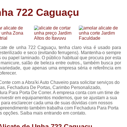
Carimbo Person
nha 722 Caguaçu
Carimbo Personalizado Grand
de
Carimbo Profissional Perso
Carimbos para Professores Sor
de
s
Carimbo Datador Personali
icate de unha 722 Caguaçu, tenha claro visa é usado para
Carimbo de Madeira Persona
 esterilizado e seco (evitando ferrugens). Mantenha-o sempre
s
 ou papel laminado. O público habitual que procura por esta
Carimbo Madeira Personal
manicure, salão de beleza entre outros., também busca por
e
 variedade, que apenas uma empresa séria e referência em
s
Carimbo para Tecido Per
ferecer.
Carimbo Personalizado com S
te com a Abra'ki Auto Chaveiro para solicitar serviços do
ras, Fechadura De Portas, Carimbo Personalizado,
Carimbo Redondo Personaliz
ura Para Porta De Correr. A empresa conta com um time de
e investir em equipamentos modernos, que se ajustam a sua
Chaveiro 24 Horas
co para esclarecer cada uma de suas dúvidas com nossos
 empreendimento também trabalha com Fechadura Para Porta
Chaveiro 24 Horas Mais Pr
as opções. Saiba mais entrando em contato.
Chaveiro 24 Horas Próximo a
Alicate de Unha 722 Caguaçu