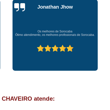
Chave Tipo Canivete
Chip
Jessica
Chave Automotiva Codificada
Carvalho
Chave Codificada com
Chave Codificada de C
Super recomendo!
Amei o atendimento. Preco super bom. Superou minhas
Chip Chave Codificad
expectativas. Deixou o meu bem super arrumadinhooo
recomendo!
Fechadura Chave Codificada
C
Cópia Chave
Cópia Ch
Cópia Chave de Carro
Cóp
Cópia de Chave
Cópia de Ch
Cópia de Chave Tetra
Fechad
Fechadura de Porta com
Fechadura de Porta Instalaçã
 CHAVEIRO atende:
Fechadura Elétrica p
Fechadura para Porta de C