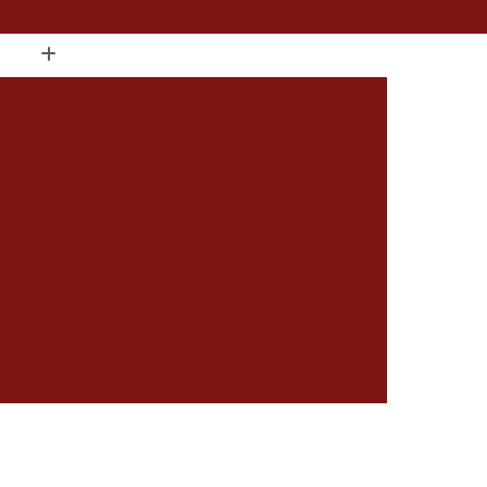
(15) 2104-8520
(15) 99796-9373
ate de Cortar Unha
Alicate de Corte de Unha
Alicate de Unha
Alicate de Unha 722
de Unha Postiça
Alicate de Unha Profissional
r Alicate
Amolar Alicate a Laser
 Alicate de Cutícula
Amolar Alicate de Unha
a na Hora
Amolar Alicate Delivery
Alicate na Hora
Amolar Alicate Perto de Mim
 Afiar Alicates
Carimbo Cnpj em Sorocaba
rocaba
Carimbo com Datador Sorocaba
Carimbo de Enfermagem em Sorocaba
 Zona Norte de Sorocaba