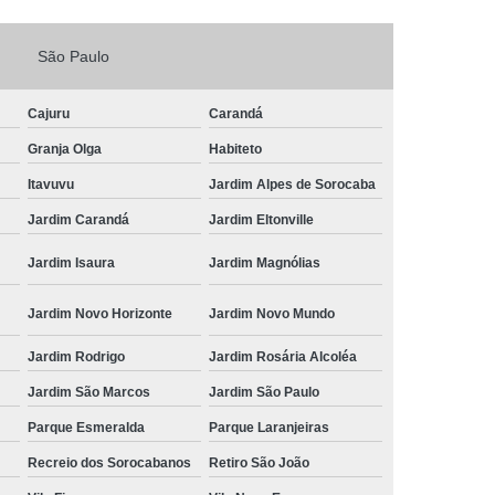
Fechadura Porta de Vidro
São Paulo
echadura Adicional Sorocaba
chadura com Segredo Sorocaba
Cajuru
Carandá
ura de Porta com Segredo Sorocaba
Granja Olga
Habiteto
echadura de Portas Sorocaba
Itavuvu
Jardim Alpes de Sorocaba
ra Digital Zona Norte de Sorocaba
Jardim Carandá
Jardim Eltonville
ura em Porta de Madeira Sorocaba
Jardim Isaura
Jardim Magnólias
echadura em Portão Sorocaba
Jardim Novo Horizonte
Jardim Novo Mundo
Portão Social Zona Norte de Sorocaba
u
Jardim Rodrigo
Jardim Rosária Alcoléa
 de Fechadura Sorocaba
Jardim São Marcos
Jardim São Paulo
echaduras em Portas Sorocaba
Parque Esmeralda
Parque Laranjeiras
ura de Portão Sorocaba
Fechadura Miolo
Recreio dos Sorocabanos
Retiro São João
e Fechadura
Miolo de Fechadura de Porta