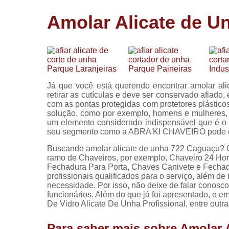
Cópia de
Amolar Alicate de U
chaves
Fechadura 
portas
Instalação 
fechadura
Já que você está querendo encontrar amolar al
Miolo de
retirar as cutículas e deve ser conservado afiado,
fechadura
com as pontas protegidas com protetores plásticos
solução, como por exemplo, homens e mulheres, 
Segredo d
um elemento considerado indispensável que é o
fechadura
seu segmento como a ABRA'KI CHAVEIRO pode o
Buscando amolar alicate de unha 722 Caguaçu? Con
ramo de Chaveiros, por exemplo, Chaveiro 24 Ho
Fechadura Para Porta, Chaves Canivete e Fechad
profissionais qualificados para o serviço, além d
necessidade. Por isso, não deixe de falar conos
funcionários. Além do que já foi apresentado, o
De Vidro Alicate De Unha Profissional, entre outr
Para saber mais sobre Amolar 