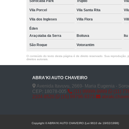
Sorocaba Park
Trujillo
Vil
Vila Porcel
Vila Santa Rita
Vil
Vila dos Ingleses
Villa Flora
Vil
Éden
Araçoiaba da Serra
Boituva
Itu
São Roque
Votorantim
O conteúdo do texto desta página é de direito reservado. Sua reprodução, pa
direitos autorais
.
ABRA'KI AUTO CHAVEIRO
Avenida Itavuvu, 2669- Maria Eugenia - Soro
CEP: 18078-005
(11) 99999-9999
(11) 77
2104-8520
(15) 99796-9373
abraki.chave
Copyright © ABRA'KI AUTO CHAVEIRO (Lei 9610 de 19/02/1998)