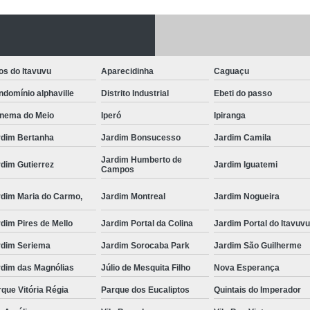
Fechadura Porta
Instalação de F
Instalação de Fe
os do Itavuvu
Aparecidinha
Caguaçu
Instalação de Fechad
domínio alphaville
Distrito Industrial
Ebeti do passo
Instalação de F
anema do Meio
Iperó
Ipiranga
Instalação de Fechadu
rdim Bertanha
Jardim Bonsucesso
Jardim Camila
Jardim Humberto de
Instalação de Fechad
dim Gutierrez
Jardim Iguatemi
Campos
Instalação de F
rdim Maria do Carmo,
Jardim Montreal
Jardim Nogueira
Instalação de Fechadura 
dim Pires de Mello
Jardim Portal da Colina
Jardim Portal do Itavuv
Instalação
rdim Seriema
Jardim Sorocaba Park
Jardim São Guilherme
Instalação de F
rdim das Magnólias
Júlio de Mesquita Filho
Nova Esperança
Instalação e Reparo de Fechad
que Vitória Régia
Parque dos Eucaliptos
Quintais do Imperador
Miolo da Fechadura
Miolo d