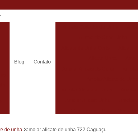
e
Alicate Cortador de Unha
Alic
Alicate de Corte Unha
Alicate de Unha Corte
Alicate 
Alicate Unha
Amola
Blog
Contato
Amolar Alicate de Corte
Amolar
dos
Amolar Alicate de Unh
24h
Amolar Alicate e Facas
Amolar 
s
Amolar Alicate Unha
Amolar e
s
Carimbo com Data e Nome So
Carimbo com Nome Sorocaba
rte de unha
amolar alicate de unha 722 Caguaçu
Carimbo na
s