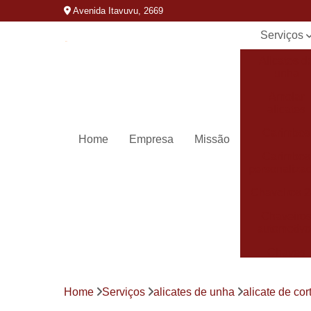
Avenida Itavuvu, 2669
Serviços
Alicates d
unha
Amolar
alicates
Carimbos
Home
Empresa
Missão
Carimbos
personaliza
Chaveiros 
Chaveiro
automotivo
Chaves
canivete
Chaves
Home
Serviços
alicates de unha
alicate de co
codificada