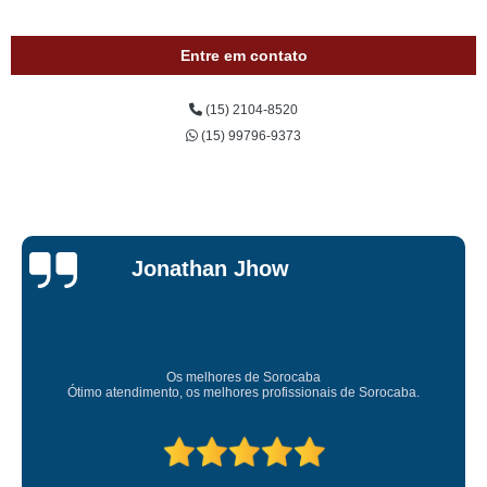
Entre em contato
(15) 2104-8520
(15) 99796-9373
Jessica
Carvalho
Super recomendo!
Amei o atendimento. Preco super bom. Superou minhas expectativas.
Deixou o meu bem super arrumadinhooo recomendo!