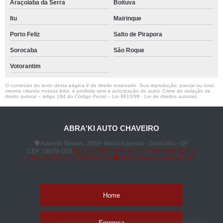
Araçoiaba da Serra
Boituva
Itu
Mairinque
Porto Feliz
Salto de Pirapora
Sorocaba
São Roque
Votorantim
O conteúdo do texto desta página é de direito reservado. Sua reprodução, parcial ou total,
mesmo citando nossos links, é proibida sem a autorização do autor. Crime de violação de
direito autoral – artigo 184 do Código Penal –
Lei 9610/98 - Lei de direitos autorais
.
ABRA'KI AUTO CHAVEIRO
Avenida Itavuvu, 2669- Maria Eugenia - Sorocaba - SP
CEP: 18078-005
(11) 99999-9999
(11) 7788-8888
(15)
2104-8520
(15) 99796-9373
abraki.chaveiro@gmail.com
Home
Empresa