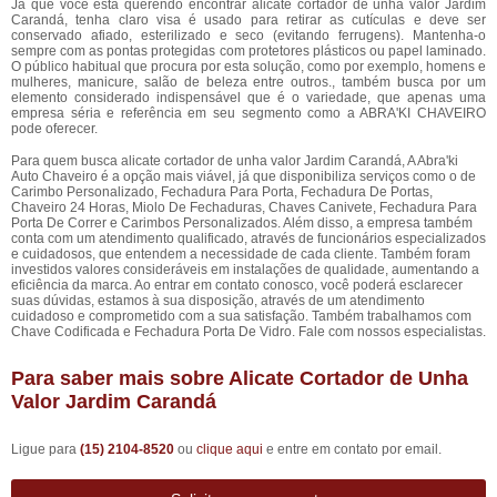
Já que você está querendo encontrar alicate cortador de unha valor Jardim
Carandá, tenha claro visa é usado para retirar as cutículas e deve ser
conservado afiado, esterilizado e seco (evitando ferrugens). Mantenha-o
sempre com as pontas protegidas com protetores plásticos ou papel laminado.
O público habitual que procura por esta solução, como por exemplo, homens e
mulheres, manicure, salão de beleza entre outros., também busca por um
elemento considerado indispensável que é o variedade, que apenas uma
empresa séria e referência em seu segmento como a ABRA'KI CHAVEIRO
pode oferecer.
Para quem busca alicate cortador de unha valor Jardim Carandá, A Abra'ki
Auto Chaveiro é a opção mais viável, já que disponibiliza serviços como o de
Carimbo Personalizado, Fechadura Para Porta, Fechadura De Portas,
Chaveiro 24 Horas, Miolo De Fechaduras, Chaves Canivete, Fechadura Para
Porta De Correr e Carimbos Personalizados. Além disso, a empresa também
conta com um atendimento qualificado, através de funcionários especializados
e cuidadosos, que entendem a necessidade de cada cliente. Também foram
investidos valores consideráveis em instalações de qualidade, aumentando a
eficiência da marca. Ao entrar em contato conosco, você poderá esclarecer
suas dúvidas, estamos à sua disposição, através de um atendimento
cuidadoso e comprometido com a sua satisfação. Também trabalhamos com
Chave Codificada e Fechadura Porta De Vidro. Fale com nossos especialistas.
Para saber mais sobre Alicate Cortador de Unha
Valor Jardim Carandá
Ligue para
(15) 2104-8520
ou
clique aqui
e entre em contato por email.