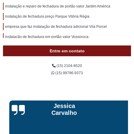
instalação e reparo de fechadura de portão valor Jardim América
instalação de fechadura preço Parque Vitória Régia
empresa que faz instalação de fechadura adicional Vila Porcel
instalação de fechadura em portão valor Vossoroca
instalação de fechadura preço Quintais do Imperador
Entre em contato
instalação de fechadura digital preço Itavuvu
(15) 2104-8520
instalação de fechadura de porta com segredo Vila São João
(15) 99796-9373
serviço de instalação de fechadura digital Altos do Ipanema
instalação de fechadura portão social preço Central Parque
instalação de fechadura portão social valor Jardim Nogueira
Jessica
serviço de instalação de fechadura adicional Condomínio alphaville
Carvalho
serviço de instalação de fechaduras em portas Vila Santa Terezinha
instalação de fechaduras em portas Vila dos Ingleses