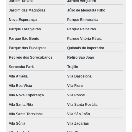
Jardim Tatiana
Jardim Vergueiro
instalação de fechadura em porta de madeira preço Salto de Pirapora
Jardim das Magnólias
Júlio de Mesquita Filho
serviço de instalação e reparo de fechadura de portão São Roque
Nova Esperança
Parque Esmeralda
serviço de instalação de fechadura portão social São Roque
Parque Laranjeiras
Parque Paineiras
instalação de fechaduras em portas Jardim das Magnólias
Parque São Bento
Parque Vitória Régia
serviço de instalação de fechadura de porta com segredo Jardim Santa
Bárbara
Parque dos Eucaliptos
Quintais do Imperador
serviço de instalação de fechadura com segredo Ibiti do Paço
Recreio dos Sorocabanos
Retiro São João
empresa que faz instalação de fechaduras em portas Jardim Sorocaba Park
Sorocaba Park
Trujillo
instalação de fechadura de porta com segredo preço Jardim São Paulo
Vila Amélia
Vila Barcelona
instalação de fechadura em porta de madeira valor Jardim Alpes de
Vila Boa Vista
Vila Fiore
Sorocaba
Vila Nova Esperança
Vila Porcel
instalação de fechadura portão social Jardim Maria Antônia Prado
Vila Santa Rita
Vila Santa Rosália
serviço de instalação e reparo de fechadura de portão Jardim São Marcos
Vila Santa Terezinha
Vila São João
instalação e reparo de fechadura de portão Jardim Embaixador
Vila Sônia
Vila Zacarias
instalação de fechadura com segredo preço Vila São João