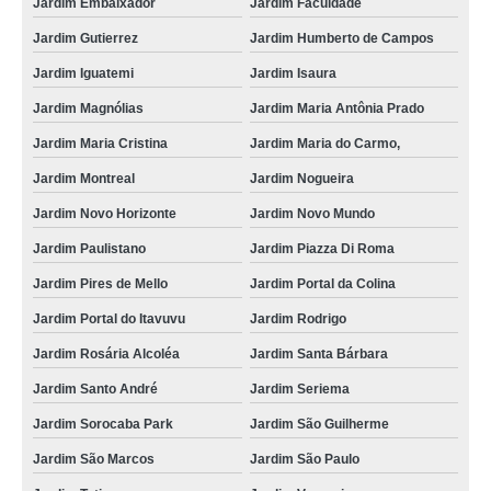
Jardim Embaixador
Jardim Faculdade
empresa que faz instalação de fechadura digital Júlio de Mesquita Filho
Jardim Gutierrez
Jardim Humberto de Campos
instalação e reparo de fechadura de portão preço Granja Olga
Jardim Iguatemi
Jardim Isaura
serviço de instalação de fechadura em portão Vila Santa Terezinha
Jardim Magnólias
Jardim Maria Antônia Prado
Jardim Maria Cristina
Jardim Maria do Carmo,
serviço de instalação de fechadura portão social Águas Vermelhas
Jardim Montreal
Jardim Nogueira
instalação de fechadura portão social Parque Vitória Régia
Jardim Novo Horizonte
Jardim Novo Mundo
instalação de fechadura adicional preço Sorocaba
Jardim Paulistano
Jardim Piazza Di Roma
instalação de fechadura adicional Jardim Novo Horizonte
Jardim Pires de Mello
Jardim Portal da Colina
empresa que faz instalação de fechadura em portão Jardim Altos do Itavuvu
Jardim Portal do Itavuvu
Jardim Rodrigo
instalação de fechadura de portas preço Salto de Pirapora
Jardim Rosária Alcoléa
Jardim Santa Bárbara
empresa que faz instalação de fechaduras em portas Villágio Ipanema
Jardim Santo André
Jardim Seriema
empresa que faz instalação de fechadura com segredo Vila Santa Terezinha
Jardim Sorocaba Park
Jardim São Guilherme
empresa que faz instalação de fechadura em porta de madeira Jardim Altos
do Itavuvu
Jardim São Marcos
Jardim São Paulo