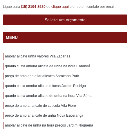
Ligue para
(15) 2104-8520
ou
clique aqui
e entre em contato por email.
Solicite um orçamento
MENU
amolar alicate unha valores Vila Zacarias
quanto custa amolar alicate de unha na hora Carandá
preço de amolar e afiar alicates Sorocaba Park
quanto custa amolar alicate e facas Jardim Rodrigo
quanto custa amolar alicate de unha na hora Vila Sônia
preço de amolar alicate de cutícula Vila Fiore
preço de amolar alicate de unha Nova Esperança
amolar alicate de unha na hora preços Jardim Nogueira