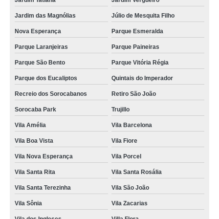
Jardim Tatiana
Jardim Vergueiro
amolar alicate de cutícula valores Alto da boa vista
Jardim das Magnólias
Júlio de Mesquita Filho
amolar e afiar alicates Jardim Montreal
Nova Esperança
Parque Esmeralda
amolar alicate delivery Jardim Humberto de Campos
Parque Laranjeiras
Parque Paineiras
Parque São Bento
Parque Vitória Régia
amolar alicate de corte Central Parque
Parque dos Eucaliptos
Quintais do Imperador
preço de amolar alicate a laser Éden
Recreio dos Sorocabanos
Retiro São João
quanto custa amolar alicate na hora Central Parque
Sorocaba Park
Trujillo
preço de amolar alicate Granja Olga
Vila Amélia
Vila Barcelona
amolar alicate perto de mim valores Jardim Carandá
Vila Boa Vista
Vila Fiore
amolar alicate perto de mim preços Mairinque
Vila Nova Esperança
Vila Porcel
amolar alicate de corte preços Ipiranga
Vila Santa Rita
Vila Santa Rosália
amolar alicate na hora valores Araçoiaba da Serra
Vila Santa Terezinha
Vila São João
quanto custa amolar alicate a laser São Roque
Vila Sônia
Vila Zacarias
preço de amolar alicate de unha na hora Jardim Portal da Colina