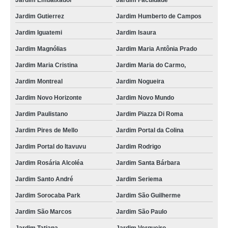
preço de amolar alicate unha Porto Feliz
Jardim Embaixador
Jardim Faculdade
Jardim Gutierrez
Jardim Humberto de Campos
quanto custa amolar alicate delivery Condomínio alphaville
Jardim Iguatemi
Jardim Isaura
preço de amolar alicate na hora Votorantim
Jardim Magnólias
Jardim Maria Antônia Prado
amolar alicate delivery preços Jardim Carandá
Jardim Maria Cristina
Jardim Maria do Carmo,
amolar alicate delivery Distrito Industrial
Jardim Montreal
Jardim Nogueira
amolar alicate valores Jardim Portal da Colina
Jardim Novo Horizonte
Jardim Novo Mundo
amolar alicate de corte preços Jardim América
Jardim Paulistano
Jardim Piazza Di Roma
preço de amolar alicate de corte Mairinque
Jardim Pires de Mello
Jardim Portal da Colina
quanto custa amolar alicate e facas Granja Olga
Jardim Portal do Itavuvu
Jardim Rodrigo
amolar alicate a laser Villágio Ipanema
Jardim Rosária Alcoléa
Jardim Santa Bárbara
amolar alicate na hora preços Jardim Seriema
Jardim Santo André
Jardim Seriema
amolar alicate unha preços Araçoiaba da Serra
Jardim Sorocaba Park
Jardim São Guilherme
amolar alicate de corte valores Jardim Nogueira
Jardim São Marcos
Jardim São Paulo
amolar alicate perto de mim valores Jardim São Paulo