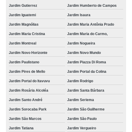
Jardim Gutierrez
Jardim Humberto de Campos
fechadura chave codificada preços Parque Laranjeiras
Jardim Iguatemi
Jardim Isaura
valor de chave codificada Vila Boa Vista
Jardim Magnólias
Jardim Maria Antônia Prado
empresa de chave codificada com alarme Parque dos Eucaliptos
Jardim Maria Cristina
Jardim Maria do Carmo,
chave codificada carro preços Jardim São Marcos
Jardim Montreal
Jardim Nogueira
chip chave codificada preço Jardim Seriema
Jardim Novo Horizonte
Jardim Novo Mundo
valor de chip chave codificada Ibiti do Paço
Jardim Paulistano
Jardim Piazza Di Roma
valor de chave codificada de carro Parque São Bento
Jardim Pires de Mello
Jardim Portal da Colina
chave codificada preços Jardim Santa Bárbara
Jardim Portal do Itavuvu
Jardim Rodrigo
chip chave codificada Vila Sônia
Jardim Rosária Alcoléa
Jardim Santa Bárbara
chave codificada cópia preços Jardim Camila
Jardim Santo André
Jardim Seriema
chip chave codificada preços Granja Olga
Jardim Sorocaba Park
Jardim São Guilherme
conserto de chave codificada Distrito Industrial
Jardim São Marcos
Jardim São Paulo
fechadura chave codificada Jardim Sorocaba Park
Jardim Tatiana
Jardim Vergueiro