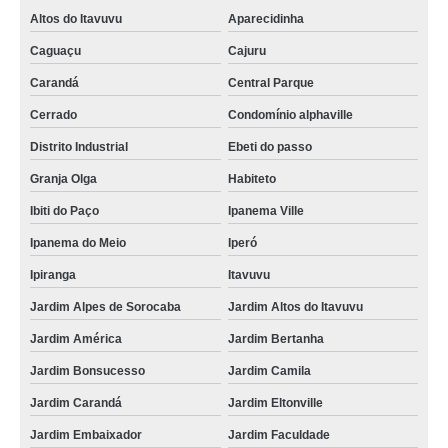
Altos do Itavuvu
Aparecidinha
valor de chave automotiva codificada Jardim Magnólias
Caguaçu
Cajuru
chave codificada de carro preço Distrito Industrial
Carandá
Central Parque
chaveiro chave codificada preço Ipanema Ville
Cerrado
Condomínio alphaville
valor de chaveiro chave codificada Parque Esmeralda
Distrito Industrial
Ebeti do passo
valor de chave codificada Vila dos Ingleses
Granja Olga
Habiteto
empresa de chave codificada São Roque
Ibiti do Paço
Ipanema Ville
empresa de chave codificada de carro Vila São João
Ipanema do Meio
Iperó
conserto de chave codificada preços Parque dos Eucaliptos
Ipiranga
Itavuvu
empresa de chave codificada carro Jardim Maria Antônia Prado
Jardim Alpes de Sorocaba
Jardim Altos do Itavuvu
valor de chave codificada cópia Villa Flora
Jardim América
Jardim Bertanha
empresa de chaveiro chave codificada Salto de Pirapora
Jardim Bonsucesso
Jardim Camila
empresa de chave codificada cópia Jardim Pires de Mello
Jardim Carandá
Jardim Eltonville
empresa de conserto de chave codificada Jardim Paulistano
Jardim Embaixador
Jardim Faculdade