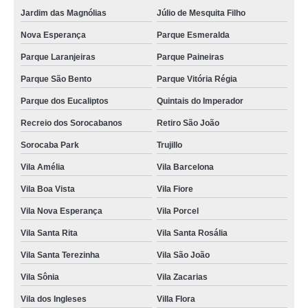
chave codificada Villágio Ipanema
Jardim das Magnólias
Júlio de Mesquita Filho
valor de conserto de chave codificada Alto da boa vista
Nova Esperança
Parque Esmeralda
empresa de conserto de chave codificada Boituva
Parque Laranjeiras
Parque Paineiras
Parque São Bento
Parque Vitória Régia
fechadura chave codificada preço Jardim Portal da Colina
Parque dos Eucaliptos
Quintais do Imperador
chave codificada preços Vila Santa Rita
Recreio dos Sorocabanos
Retiro São João
chave codificada com alarme Ebeti do passo
Sorocaba Park
Trujillo
chave codificada com alarme preço Itu
Vila Amélia
Vila Barcelona
empresa de chave codificada Ipiranga
Vila Boa Vista
Vila Fiore
chip chave codificada Jardim Humberto de Campos
Vila Nova Esperança
Vila Porcel
valor de chave codificada com alarme Éden
Vila Santa Rita
Vila Santa Rosália
valor de chave codificada de carro Ipanema do Meio
Vila Santa Terezinha
Vila São João
empresa de chave codificada cópia Jardim Carandá
Vila Sônia
Vila Zacarias
chave codificada com alarme preços Jardim Faculdade
Vila dos Ingleses
Villa Flora