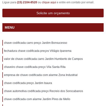
Ligue para
(15) 2104-8520
ou
clique aqui
e entre em contato por email.
Solicite um orçamento
MENU
chave codificada carro preço Jardim Bonsucesso
fechadura chave codificada preços Villágio Ipanema
valor de chave codificada carro Jardim Humberto de Campos
chaveiro chave codificada preço Vila Santa Rita
empresa de chave codificada com alarme Zona Industrial
chave codificada preço Jardim Isaura
chave automotiva codificada preço Recreio dos Sorocabanos
chave codificada com alarme Jardim Pires de Mello