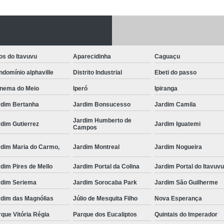
Fechadura Porta
Instalação de F
Instalação de Fe
os do Itavuvu
Aparecidinha
Caguaçu
Instalação de Fechad
domínio alphaville
Distrito Industrial
Ebeti do passo
Instalação de F
anema do Meio
Iperó
Ipiranga
Instalação de Fechadu
rdim Bertanha
Jardim Bonsucesso
Jardim Camila
Instalação de Fechad
Jardim Humberto de
dim Gutierrez
Jardim Iguatemi
Campos
Instalação de F
rdim Maria do Carmo,
Jardim Montreal
Jardim Nogueira
Instalação de Fechadura 
dim Pires de Mello
Jardim Portal da Colina
Jardim Portal do Itavuv
Instalação
rdim Seriema
Jardim Sorocaba Park
Jardim São Guilherme
Instalação de F
rdim das Magnólias
Júlio de Mesquita Filho
Nova Esperança
Instalação e Reparo de Fechad
que Vitória Régia
Parque dos Eucaliptos
Quintais do Imperador
Miolo da Fechadura
Miolo d