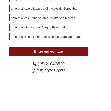
otivo 24 Horas
Chaveiro de Carros 24 Horas
amolar alicate e facas Jardim Alpes de Sorocaba
 Sorocaba
Chaveiro Auto 24 Horas Sorocaba
amolar alicate unha valores Jardim São Marcos
 24 Horas Zona Norte de Sorocaba
utomotivo 24h Sorocaba
amolar e afiar alicates Parque Esmeralda
ivo Chave Codificada Sorocaba
amolar alicate a laser preços Jardim Sorocaba Park
vo Chaves Codificadas Sorocaba
Entre em contato
otivo de Carro em Sorocaba
tivo e Residencial Sorocaba
(15) 2104-8520
im Sorocaba
Chaveiro Automotivo Sorocaba
(15) 99796-9373
 Norte de Sorocaba
Canivete Chave
 Canivete
Chave Canivete Codificada
Carro
Chave Canivete para Moto
ve de Canivete
Chave de Carros Canivete