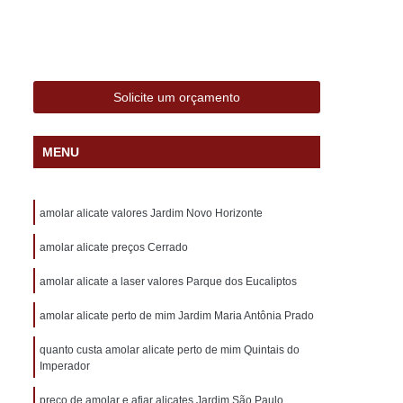
alizado com Nome Sorocaba
e Sorocaba
Carimbo Professor Sorocaba
nalizado Sorocaba
Carimbo Sorocaba
Solicite um orçamento
ocaba
Carimbo Automático Personalizado
zado
Carimbo de Bolso Personalizado
MENU
lizado
Carimbo Grande Personalizado
izado
Carimbo Médico Personalizado
amolar alicate valores Jardim Novo Horizonte
sonalizado
Carimbo Personalizado
amolar alicate preços Cerrado
trass
Carimbo Personalizado Professor
amolar alicate a laser valores Parque dos Eucaliptos
ado
24 Horas Chaveiro
Chaveiro 24
amolar alicate perto de mim Jardim Maria Antônia Prado
Chaveiro 24 Horas Automotivo
óximo
Chaveiro 24 Horas Perto de Mim
quanto custa amolar alicate perto de mim Quintais do
Imperador
 Mim
Chaveiro 24 Hr
Chaveiro 24 Hrs
preço de amolar e afiar alicates Jardim São Paulo