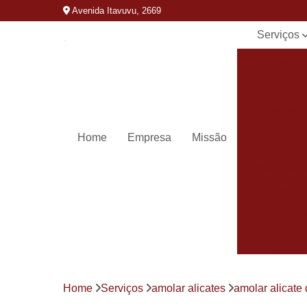
Avenida Itavuvu, 2669
Serviços
Alicates d
unha
Amolar
alicates
Carimbos
Home
Empresa
Missão
Carimbos
personaliza
Chaveiros 
Chaveiro
automotivo
Chaves
canivete
Chaves
Home
Serviços
amolar alicates
amolar alicate 
codificada