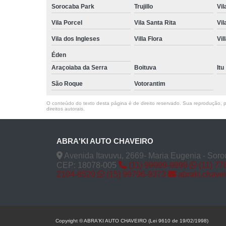
Sorocaba Park
Trujillo
Vil
Vila Porcel
Vila Santa Rita
Vil
Vila dos Ingleses
Villa Flora
Vil
Éden
Araçoiaba da Serra
Boituva
Itu
São Roque
Votorantim
O conteúdo do texto desta página é de direito reservado. Sua reprodução, pa
direitos autorais
.
ABRA'KI AUTO CHAVEIRO
Avenida Itavuvu, 2669- Maria Eugenia - Soro
CEP: 18078-005
(11) 99999-9999
(11) 77
2104-8520
(15) 99796-9373
abraki.chave
Copyright © ABRA'KI AUTO CHAVEIRO (Lei 9610 de 19/02/1998)