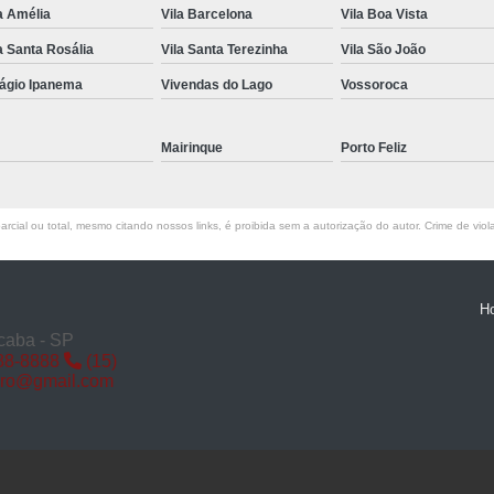
a Amélia
Vila Barcelona
Vila Boa Vista
Miolo de Fechadura de Porta d
a Santa Rosália
Vila Santa Terezinha
Vila São João
Miolo de Fechadura Porta d
lágio Ipanema
Vivendas do Lago
Vossoroca
Miolo Fechadura
Miolo Fechadura Porta
Mairinque
Porto Feliz
Fechadura com Segredo
Fechadura com S
rcial ou total, mesmo citando nossos links, é proibida sem a autorização do autor. Crime de viol
Fechadura de Porta co
Fechadura Segredo
Fechadu
H
Segredo de Fechadura
Segredo
caba - SP
88-8888
(15)
Troca d
iro@gmail.com