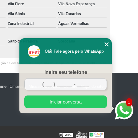
Vila Fiore
Vila Nova Esperança
e Madeira
Miolo de Fechadura de Portão
Vila Sônia
Vila Zacarias
e Alumínio
Miolo de Fechadura Tetra
Zona Industrial
Águas Vermelhas
Miolo Fechadura Manutenção
 de Vidro
Miolo para Fechadura
Salto de Pirapora
Sorocaba
Fechadura com Segredo Numérico
Olá! Fale agora pelo WhatsApp
egredo para Porta de Madeira
ação de direito autoral – artigo 184 do Código Penal –
Lei 9610/98 - Lei de
m Segredo
Fechadura de Segredo
Insira seu telefone
ra Segredo Porta
Segredo da Fechadura
ome
Empresa
Missão
Serviços
Contato
Mapa do site
 Fechadura
Troca de Segredo de Fechadura
e Segredo Fechadura
Iniciar conversa
1
W3C