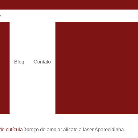
e
Alicate Cortador de Unha
Alic
Alicate de Corte Unha
Alicate de Unha Corte
Alicate 
Alicate Unha
Amola
Blog
Contato
Amolar Alicate de Corte
Amolar
dos
Amolar Alicate de Unh
24h
Amolar Alicate e Facas
Amolar 
s
Amolar Alicate Unha
Amolar e
s
Carimbo com Data e Nome So
Carimbo com Nome Sorocaba
de cutícula
preço de amolar alicate a laser Aparecidinha
Carimbo na
s