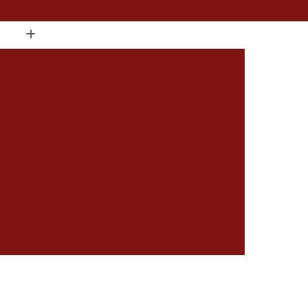
(15) 2104-8520
(15) 99796-9373
ate de Cortar Unha
Alicate de Corte de Unha
Alicate de Unha
Alicate de Unha 722
de Unha Postiça
Alicate de Unha Profissional
r Alicate
Amolar Alicate a Laser
 Alicate de Cutícula
Amolar Alicate de Unha
a na Hora
Amolar Alicate Delivery
Alicate na Hora
Amolar Alicate Perto de Mim
 Afiar Alicates
Carimbo Cnpj em Sorocaba
rocaba
Carimbo com Datador Sorocaba
Carimbo de Enfermagem em Sorocaba
 Zona Norte de Sorocaba