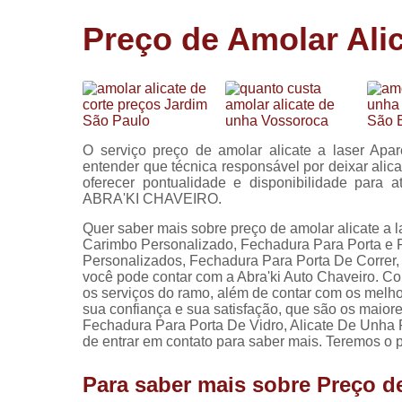
Cópia de
Preço de Amolar Ali
chaves
Fechadura 
portas
Instalação 
fechadura
O serviço preço de amolar alicate a laser Apar
Miolo de
entender que técnica responsável por deixar alic
fechadura
oferecer pontualidade e disponibilidade para 
ABRA'KI CHAVEIRO.
Segredo d
fechadura
Quer saber mais sobre preço de amolar alicate a 
Carimbo Personalizado, Fechadura Para Porta e 
Personalizados, Fechadura Para Porta De Correr,
você pode contar com a Abra'ki Auto Chaveiro. C
os serviços do ramo, além de contar com os melho
sua confiança e sua satisfação, que são os maio
Fechadura Para Porta De Vidro, Alicate De Unha P
de entrar em contato para saber mais. Teremos o
Para saber mais sobre Preço de