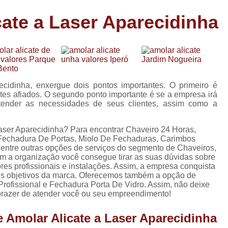
Carimbo Person
cate a Laser Aparecidinha
Carimbo Personalizado Grand
de
Carimbo Profissional Perso
Carimbos para Professores Sor
de
s
Carimbo Datador Personali
ecidinha, enxergue dois pontos importantes. O primeiro é
Carimbo de Madeira Persona
ates afiados. O segundo ponto importante é se a empresa irá
s
atender as necessidades de seus clientes, assim como a
Carimbo Madeira Personal
e
s
Carimbo para Tecido Per
laser Aparecidinha? Para encontrar Chaveiro 24 Horas,
Fechadura De Portas, Miolo De Fechaduras, Carimbos
Carimbo Personalizado com S
 entre outras opções de serviços do segmento de Chaveiros,
om a organização você consegue tirar as suas dúvidas sobre
Carimbo Redondo Personaliz
res profissionais e instalações. Assim, a empresa conquista
res objetivos da marca. Oferecemos também a opção de
Chaveiro 24 Horas
rofissional e Fechadura Porta De Vidro. Assim, não deixe
 prazer de atender você ou seu empreendimento!
Chaveiro 24 Horas Mais Pr
Chaveiro 24 Horas Próximo a
 Amolar Alicate a Laser Aparecidinha