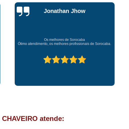
Chave Tipo Canivete
Chip
Jonathan Jhow
Chave Automotiva Codificada
Chave Codificada com
Chave Codificada de C
Chip Chave Codificad
Os melhores de Sorocaba
Ótimo atendimento, os melhores profissionais de Sorocaba.
Fechadura Chave Codificada
C
Cópia Chave
Cópia Ch
Cópia Chave de Carro
Cóp
Cópia de Chave
Cópia de Ch
Cópia de Chave Tetra
Fechad
Fechadura de Porta com
Fechadura de Porta Instalaçã
 CHAVEIRO atende:
Fechadura Elétrica p
Fechadura para Porta de C