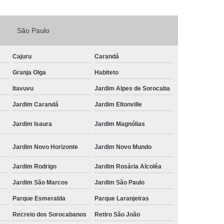
Fechadura Porta de Vidro
São Paulo
echadura Adicional Sorocaba
chadura com Segredo Sorocaba
Cajuru
Carandá
ura de Porta com Segredo Sorocaba
Granja Olga
Habiteto
echadura de Portas Sorocaba
Itavuvu
Jardim Alpes de Sorocaba
ra Digital Zona Norte de Sorocaba
Jardim Carandá
Jardim Eltonville
ura em Porta de Madeira Sorocaba
Jardim Isaura
Jardim Magnólias
echadura em Portão Sorocaba
Jardim Novo Horizonte
Jardim Novo Mundo
Portão Social Zona Norte de Sorocaba
u
Jardim Rodrigo
Jardim Rosária Alcoléa
 de Fechadura Sorocaba
Jardim São Marcos
Jardim São Paulo
echaduras em Portas Sorocaba
Parque Esmeralda
Parque Laranjeiras
ura de Portão Sorocaba
Fechadura Miolo
Recreio dos Sorocabanos
Retiro São João
e Fechadura
Miolo de Fechadura de Porta