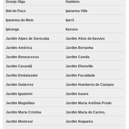
Granja Olga
Habiteto
Ibiti do Paço
Ipanema Ville
Ipanema do Meio
Iperó
Ipiranga
Itavuvu
Jardim Alpes de Sorocaba
Jardim Altos do Itavuvu
Jardim América
Jardim Bertanha
Jardim Bonsucesso
Jardim Camila
Jardim Carandá
Jardim Eltonville
Jardim Embaixador
Jardim Faculdade
Jardim Gutierrez
Jardim Humberto de Campos
Jardim Iguatemi
Jardim Isaura
Jardim Magnólias
Jardim Maria Antônia Prado
Jardim Maria Cristina
Jardim Maria do Carmo,
Jardim Montreal
Jardim Nogueira