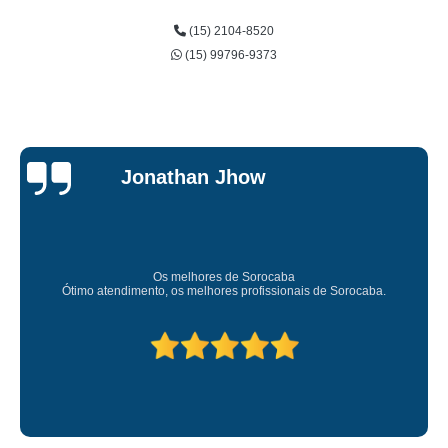
(15) 2104-8520
(15) 99796-9373
Jessica
Carvalho
Super recomendo!
Amei o atendimento. Preco super bom. Superou minhas expec
.
Deixou o meu bem super arrumadinhooo recomendo!