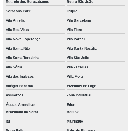
Recreio dos Sorocabanos
Retiro São João
Sorocaba Park
Trujillo
Vila Amélia
Vila Barcelona
Vila Boa Vista
Vila Fiore
Vila Nova Esperança
Vila Porcel
Vila Santa Rita
Vila Santa Rosália
Vila Santa Terezinha
Vila São João
Vila Sônia
Vila Zacarias
Vila dos Ingleses
Villa Flora
Villágio Ipanema
Vivendas do Lago
Vossoroca
Zona Industrial
Águas Vermelhas
Éden
Araçoiaba da Serra
Boituva
Itu
Mairinque
Porto Feliz
Salto de Pirapora