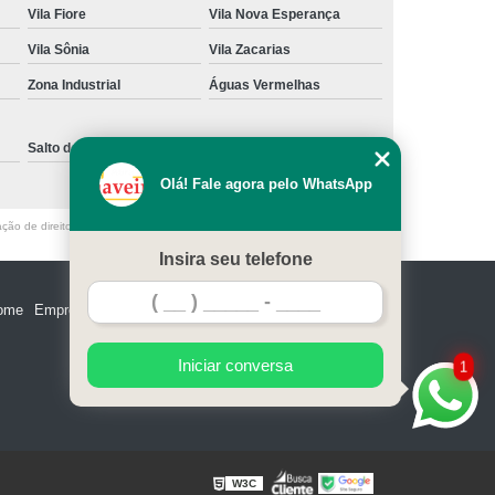
Vila Fiore
Vila Nova Esperança
e Madeira
Miolo de Fechadura de Portão
Vila Sônia
Vila Zacarias
e Alumínio
Miolo de Fechadura Tetra
Zona Industrial
Águas Vermelhas
Miolo Fechadura Manutenção
 de Vidro
Miolo para Fechadura
Salto de Pirapora
Sorocaba
Fechadura com Segredo Numérico
Olá! Fale agora pelo WhatsApp
egredo para Porta de Madeira
ação de direito autoral – artigo 184 do Código Penal –
Lei 9610/98 - Lei de
m Segredo
Fechadura de Segredo
Insira seu telefone
ra Segredo Porta
Segredo da Fechadura
ome
Empresa
Missão
Serviços
Contato
Mapa do site
 Fechadura
Troca de Segredo de Fechadura
e Segredo Fechadura
Iniciar conversa
1
W3C