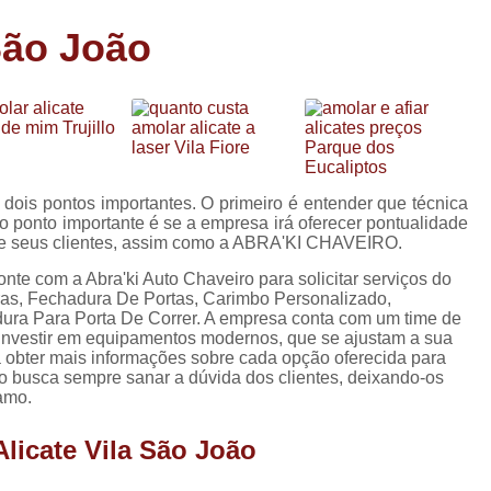
Carimbo Person
São João
Carimbo Personalizado Grand
de
Carimbo Profissional Perso
Carimbos para Professores Sor
de
s
Carimbo Datador Personali
Carimbo de Madeira Persona
 dois pontos importantes. O primeiro é entender que técnica
s
o ponto importante é se a empresa irá oferecer pontualidade
Carimbo Madeira Personal
 de seus clientes, assim como a ABRA'KI CHAVEIRO.
e
s
Carimbo para Tecido Per
te com a Abra'ki Auto Chaveiro para solicitar serviços do
ras, Fechadura De Portas, Carimbo Personalizado,
Carimbo Personalizado com S
ura Para Porta De Correr. A empresa conta com um time de
e investir em equipamentos modernos, que se ajustam a sua
Carimbo Redondo Personaliz
 obter mais informações sobre cada opção oferecida para
o busca sempre sanar a dúvida dos clientes, deixando-os
Chaveiro 24 Horas
amo.
Chaveiro 24 Horas Mais Pr
licate Vila São João
Chaveiro 24 Horas Próximo a