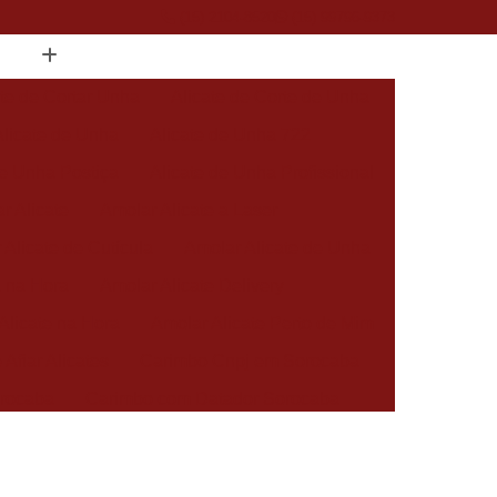
(15) 2104-8520
(15) 99796-9373
ate de Cortar Unha
Alicate de Corte de Unha
Alicate de Unha
Alicate de Unha 722
de Unha Postiça
Alicate de Unha Profissional
r Alicate
Amolar Alicate a Laser
 Alicate de Cutícula
Amolar Alicate de Unha
a na Hora
Amolar Alicate Delivery
Alicate na Hora
Amolar Alicate Perto de Mim
 Afiar Alicates
Carimbo Cnpj em Sorocaba
rocaba
Carimbo com Datador Sorocaba
Carimbo de Enfermagem em Sorocaba
 Zona Norte de Sorocaba