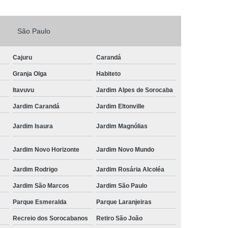
Fechadura Porta de Vidro
São Paulo
echadura Adicional Sorocaba
chadura com Segredo Sorocaba
Cajuru
Carandá
ura de Porta com Segredo Sorocaba
Granja Olga
Habiteto
echadura de Portas Sorocaba
Itavuvu
Jardim Alpes de Sorocaba
ra Digital Zona Norte de Sorocaba
Jardim Carandá
Jardim Eltonville
ura em Porta de Madeira Sorocaba
Jardim Isaura
Jardim Magnólias
echadura em Portão Sorocaba
Jardim Novo Horizonte
Jardim Novo Mundo
Portão Social Zona Norte de Sorocaba
u
Jardim Rodrigo
Jardim Rosária Alcoléa
 de Fechadura Sorocaba
Jardim São Marcos
Jardim São Paulo
echaduras em Portas Sorocaba
Parque Esmeralda
Parque Laranjeiras
ura de Portão Sorocaba
Fechadura Miolo
Recreio dos Sorocabanos
Retiro São João
e Fechadura
Miolo de Fechadura de Porta