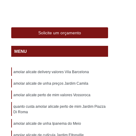
alizado com Nome Sorocaba
e Sorocaba
Carimbo Professor Sorocaba
nalizado Sorocaba
Carimbo Sorocaba
Solicite um orçamento
ocaba
Carimbo Automático Personalizado
zado
Carimbo de Bolso Personalizado
MENU
lizado
Carimbo Grande Personalizado
izado
Carimbo Médico Personalizado
amolar alicate delivery valores Vila Barcelona
sonalizado
Carimbo Personalizado
amolar alicate de unha preços Jardim Camila
trass
Carimbo Personalizado Professor
amolar alicate perto de mim valores Vossoroca
ado
24 Horas Chaveiro
Chaveiro 24
quanto custa amolar alicate perto de mim Jardim Piazza
Chaveiro 24 Horas Automotivo
Di Roma
óximo
Chaveiro 24 Horas Perto de Mim
amolar alicate de unha Ipanema do Meio
 Mim
Chaveiro 24 Hr
Chaveiro 24 Hrs
amolar alicate de cutícula Jardim Eltonville