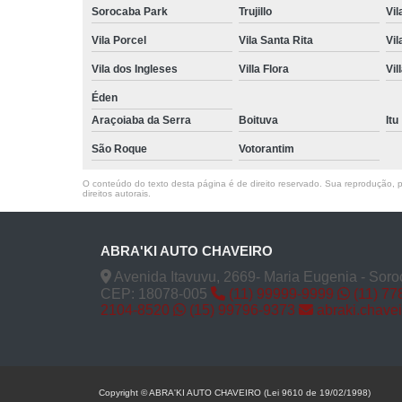
Sorocaba Park
Trujillo
Vil
Vila Porcel
Vila Santa Rita
Vil
Vila dos Ingleses
Villa Flora
Vil
Éden
Araçoiaba da Serra
Boituva
Itu
São Roque
Votorantim
O conteúdo do texto desta página é de direito reservado. Sua reprodução, pa
direitos autorais
.
ABRA'KI AUTO CHAVEIRO
Avenida Itavuvu, 2669- Maria Eugenia - Soro
CEP: 18078-005
(11) 99999-9999
(11) 77
2104-8520
(15) 99796-9373
abraki.chave
Copyright © ABRA'KI AUTO CHAVEIRO (Lei 9610 de 19/02/1998)