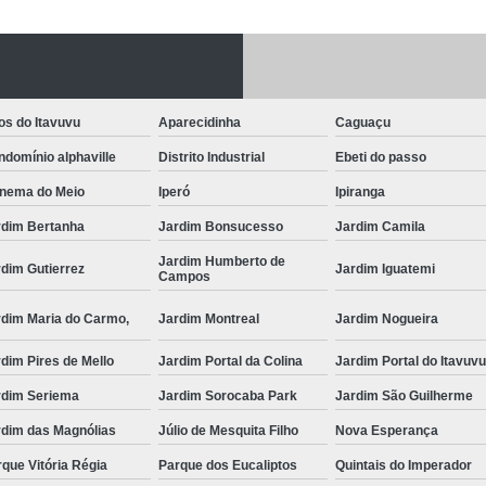
Fechadura Porta
Instalação de F
Instalação de Fe
os do Itavuvu
Aparecidinha
Caguaçu
Instalação de Fechad
domínio alphaville
Distrito Industrial
Ebeti do passo
Instalação de F
anema do Meio
Iperó
Ipiranga
Instalação de Fechadu
rdim Bertanha
Jardim Bonsucesso
Jardim Camila
Instalação de Fechad
Jardim Humberto de
dim Gutierrez
Jardim Iguatemi
Campos
Instalação de F
rdim Maria do Carmo,
Jardim Montreal
Jardim Nogueira
Instalação de Fechadura 
dim Pires de Mello
Jardim Portal da Colina
Jardim Portal do Itavuv
Instalação
rdim Seriema
Jardim Sorocaba Park
Jardim São Guilherme
Instalação de F
rdim das Magnólias
Júlio de Mesquita Filho
Nova Esperança
Instalação e Reparo de Fechad
que Vitória Régia
Parque dos Eucaliptos
Quintais do Imperador
Miolo da Fechadura
Miolo d