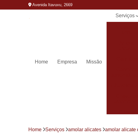
Avenida Itavuvu, 2669
Serviços
Alicates d
unha
Amolar
alicates
Carimbos
Home
Empresa
Missão
Carimbos
personaliza
Chaveiros 
Chaveiro
automotivo
Chaves
canivete
Chaves
Home
Serviços
amolar alicates
amolar alicate 
codificada