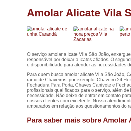
Cópia de
Amolar Alicate Vila 
chaves
Fechadura 
portas
Instalação 
fechadura
Miolo de
O serviço amolar alicate Vila São João, enxergue
fechadura
responsável por deixar alicates afiados. O segund
e disponibilidade para atender as necessidades
Segredo d
fechadura
Para quem busca amolar alicate Vila São João, Con
ramo de Chaveiros, por exemplo, Chaveiro 24 Ho
Fechadura Para Porta, Chaves Canivete e Fechad
profissionais qualificados para o serviço, além d
necessidade. Não deixe de entrar em contato para
nossos clientes com excelente. Nosso atendiment
amparados em relação aos questionamentos do r
Para saber mais sobre Amolar A