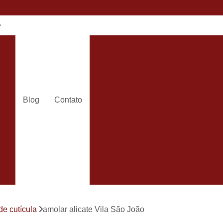
e
Alicate Cortador de Unha
Alic
Alicate de Corte Unha
Alicate de Unha Corte
Alicate 
Alicate Unha
Amola
Blog
Contato
Amolar Alicate de Corte
Amolar
dos
Amolar Alicate de Unh
24h
Amolar Alicate e Facas
Amolar 
s
Amolar Alicate Unha
Amolar e
s
Carimbo com Data e Nome So
Carimbo com Nome Sorocaba
de cutícula
amolar alicate Vila São João
Carimbo na
s