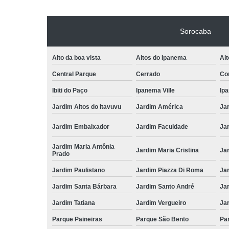
Sorocaba
Alto da boa vista
Altos do Ipanema
Alt
Central Parque
Cerrado
Con
Ibiti do Paço
Ipanema Ville
Ip
Jardim Altos do Itavuvu
Jardim América
Ja
Jardim Embaixador
Jardim Faculdade
Jar
Jardim Maria Antônia
Jardim Maria Cristina
Ja
Prado
Jardim Paulistano
Jardim Piazza Di Roma
Jar
Jardim Santa Bárbara
Jardim Santo André
Ja
Jardim Tatiana
Jardim Vergueiro
Ja
Parque Paineiras
Parque São Bento
Par