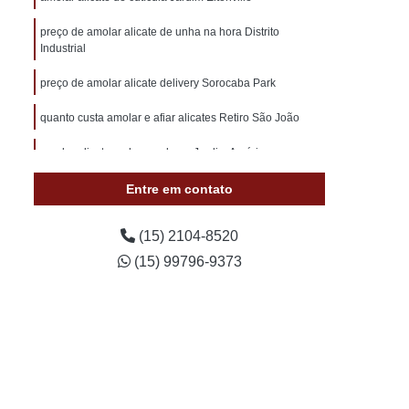
otivo 24 Horas
Chaveiro de Carros 24 Horas
preço de amolar alicate de unha na hora Distrito
 Sorocaba
Chaveiro Auto 24 Horas Sorocaba
Industrial
 24 Horas Zona Norte de Sorocaba
preço de amolar alicate delivery Sorocaba Park
utomotivo 24h Sorocaba
quanto custa amolar e afiar alicates Retiro São João
ivo Chave Codificada Sorocaba
amolar alicate na hora valores Jardim América
vo Chaves Codificadas Sorocaba
Entre em contato
otivo de Carro em Sorocaba
tivo e Residencial Sorocaba
(15) 2104-8520
im Sorocaba
Chaveiro Automotivo Sorocaba
(15) 99796-9373
 Norte de Sorocaba
Canivete Chave
 Canivete
Chave Canivete Codificada
Carro
Chave Canivete para Moto
ve de Canivete
Chave de Carros Canivete