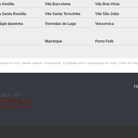
a Amélia
Vila Barcelona
Vila Boa Vista
Miolo de Fechadura de Porta d
a Santa Rosália
Vila Santa Terezinha
Vila São João
Miolo de Fechadura Porta d
lágio Ipanema
Vivendas do Lago
Vossoroca
Miolo Fechadura
Miolo Fechadura Porta
Mairinque
Porto Feliz
Fechadura com Segredo
Fechadura com S
rcial ou total, mesmo citando nossos links, é proibida sem a autorização do autor. Crime de viol
Fechadura de Porta co
Fechadura Segredo
Fechadu
H
Segredo de Fechadura
Segredo
caba - SP
88-8888
(15)
Troca d
iro@gmail.com