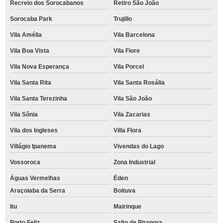
Recreio dos Sorocabanos
Retiro São João
Sorocaba Park
Trujillo
Vila Amélia
Vila Barcelona
Vila Boa Vista
Vila Fiore
Vila Nova Esperança
Vila Porcel
Vila Santa Rita
Vila Santa Rosália
Vila Santa Terezinha
Vila São João
Vila Sônia
Vila Zacarias
Vila dos Ingleses
Villa Flora
Villágio Ipanema
Vivendas do Lago
Vossoroca
Zona Industrial
Águas Vermelhas
Éden
Araçoiaba da Serra
Boituva
Itu
Mairinque
Porto Feliz
Salto de Pirapora