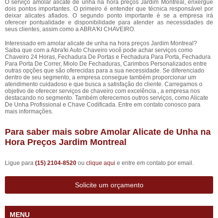
O serviço amolar alicate de unha na hora preços Jardim Montreal, enxergue
dois pontos importantes. O primeiro é entender que técnica responsável por
deixar alicates afiados. O segundo ponto importante é se a empresa irá
oferecer pontualidade e disponibilidade para atender as necessidades de
seus clientes, assim como a ABRA'KI CHAVEIRO.
Interessado em amolar alicate de unha na hora preços Jardim Montreal?
Saiba que com a Abra'ki Auto Chaveiro você pode achar serviços como
Chaveiro 24 Horas, Fechadura De Portas e Fechadura Para Porta, Fechadura
Para Porta De Correr, Miolo De Fechaduras, Carimbos Personalizados entre
outras opções que são oferecidas para a sua necessidade. Se diferenciado
dentro de seu segmento, a empresa consegue também proporcionar um
atendimento cuidadoso e que busca a satisfação do cliente. Carregamos o
objetivo de oferecer serviços de chaveiro com excelência., a empresa nos
destacando no segmento. Também oferecemos outros serviços, como Alicate
De Unha Profissional e Chave Codificada. Entre em contato conosco para
mais informações.
Para saber mais sobre Amolar Alicate de Unha na
Hora Preços Jardim Montreal
Ligue para
(15) 2104-8520
ou
clique aqui
e entre em contato por email.
Solicite um orçamento
MENU