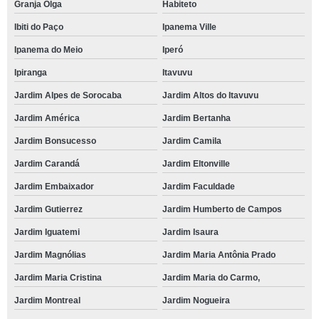
Granja Olga
Habiteto
Ibiti do Paço
Ipanema Ville
Ipanema do Meio
Iperó
Ipiranga
Itavuvu
Jardim Alpes de Sorocaba
Jardim Altos do Itavuvu
Jardim América
Jardim Bertanha
Jardim Bonsucesso
Jardim Camila
Jardim Carandá
Jardim Eltonville
Jardim Embaixador
Jardim Faculdade
Jardim Gutierrez
Jardim Humberto de Campos
Jardim Iguatemi
Jardim Isaura
Jardim Magnólias
Jardim Maria Antônia Prado
Jardim Maria Cristina
Jardim Maria do Carmo,
Jardim Montreal
Jardim Nogueira