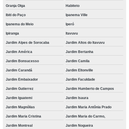
Granja Olga
Habiteto
Ibiti do Paço
Ipanema Ville
Ipanema do Meio
Iperó
Ipiranga
Itavuvu
Jardim Alpes de Sorocaba
Jardim Altos do Itavuvu
Jardim América
Jardim Bertanha
Jardim Bonsucesso
Jardim Camila
Jardim Carandá
Jardim Eltonville
Jardim Embaixador
Jardim Faculdade
Jardim Gutierrez
Jardim Humberto de Campos
Jardim Iguatemi
Jardim Isaura
Jardim Magnólias
Jardim Maria Antônia Prado
Jardim Maria Cristina
Jardim Maria do Carmo,
Jardim Montreal
Jardim Nogueira