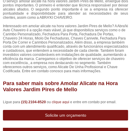
O serviço amolar alicate na hora valores Jardim Pires de Mello, enxergue dois
pontos importantes. O primeiro é entender que técnica responsável por deixar
alicates afiados. O segundo ponto importante é se a empresa irá oferecer
pontualidade e disponibilidade para atender as necessidades de seus
clientes, assim como a ABRA'KI CHAVEIRO.
Interessado em amolar alicate na hora valores Jardim Pires de Mello? A Abra'ki
Auto Chaveiro é a opção mais viável, já que disponibiliza serviços como o de
Carimbo Personalizado, Fechadura Para Porta, Fechadura De Portas,
Chaveiro 24 Horas, Miolo De Fechaduras, Chaves Canivete, Fechadura Para
Porta De Correr e Carimbos Personalizados. Além disso, a empresa também
conta com um atendimento qualificado, através de funcionários especializados
e cuidadosos, que entendem a necessidade de cada cliente. Também foram
investidos valores consideráveis em instalações de qualidade, aumentando a
eficiência da marca. Carregamos o objetivo de oferecer serviços de chaveiro
com excelência., a empresa nos destacando no segmento. Também
oferecemos outros serviços, como Alicate De Unha Profissional e Chave
Codificada. Entre em contato conosco para mais informações.
Para saber mais sobre Amolar Alicate na Hora
Valores Jardim Pires de Mello
Ligue para
(15) 2104-8520
ou
clique aqui
e entre em contato por email.
Solicite um orçamento