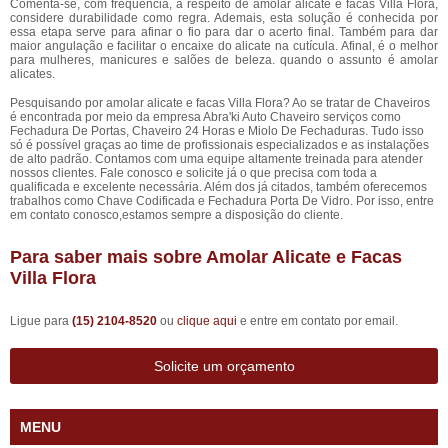
Comenta-se, com frequência, a respeito de amolar alicate e facas Villa Flora,
considere durabilidade como regra. Ademais, esta solução é conhecida por
essa etapa serve para afinar o fio para dar o acerto final. Também para dar
maior angulação e facilitar o encaixe do alicate na cutícula. Afinal, é o melhor
para mulheres, manicures e salões de beleza. quando o assunto é amolar
alicates.
Pesquisando por amolar alicate e facas Villa Flora? Ao se tratar de Chaveiros
é encontrada por meio da empresa Abra'ki Auto Chaveiro serviços como
Fechadura De Portas, Chaveiro 24 Horas e Miolo De Fechaduras. Tudo isso
só é possível graças ao time de profissionais especializados e as instalações
de alto padrão. Contamos com uma equipe altamente treinada para atender
nossos clientes. Fale conosco e solicite já o que precisa com toda a
qualificada e excelente necessária. Além dos já citados, também oferecemos
trabalhos como Chave Codificada e Fechadura Porta De Vidro. Por isso, entre
em contato conosco,estamos sempre a disposição do cliente.
Para saber mais sobre Amolar Alicate e Facas
Villa Flora
Ligue para
(15) 2104-8520
ou
clique aqui
e entre em contato por email.
Solicite um orçamento
MENU