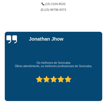
(15) 2104-8520
(15) 99796-9373
Jessica
Carvalho
Super recomendo!
Amei o atendimento. Preco super bom. Superou m
 de Sorocaba.
Deixou o meu bem super arrumadinhooo