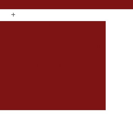
(15) 2104-8520
(15) 99796-9373
ate de Cortar Unha
Alicate de Corte de Unha
Alicate de Unha
Alicate de Unha 722
de Unha Postiça
Alicate de Unha Profissional
r Alicate
Amolar Alicate a Laser
 Alicate de Cutícula
Amolar Alicate de Unha
a na Hora
Amolar Alicate Delivery
Alicate na Hora
Amolar Alicate Perto de Mim
 Afiar Alicates
Carimbo Cnpj em Sorocaba
rocaba
Carimbo com Datador Sorocaba
Carimbo de Enfermagem em Sorocaba
 Zona Norte de Sorocaba