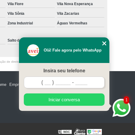
Vila Fiore
Vila Nova Esperança
e Madeira
Miolo de Fechadura de Portão
Vila Sônia
Vila Zacarias
e Alumínio
Miolo de Fechadura Tetra
Zona Industrial
Águas Vermelhas
Miolo Fechadura Manutenção
 de Vidro
Miolo para Fechadura
Salto de Pirapora
Sorocaba
Fechadura com Segredo Numérico
Olá! Fale agora pelo WhatsApp
egredo para Porta de Madeira
ação de direito autoral – artigo 184 do Código Penal –
Lei 9610/98 - Lei de
m Segredo
Fechadura de Segredo
Insira seu telefone
ra Segredo Porta
Segredo da Fechadura
ome
Empresa
Missão
Serviços
Contato
Mapa do site
 Fechadura
Troca de Segredo de Fechadura
e Segredo Fechadura
Iniciar conversa
1
W3C