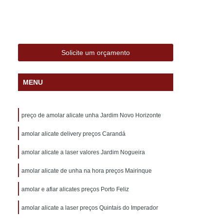
alizado com Nome Sorocaba
e Sorocaba
Carimbo Professor Sorocaba
nalizado Sorocaba
Carimbo Sorocaba
Solicite um orçamento
ocaba
Carimbo Automático Personalizado
zado
Carimbo de Bolso Personalizado
MENU
lizado
Carimbo Grande Personalizado
izado
Carimbo Médico Personalizado
preço de amolar alicate unha Jardim Novo Horizonte
sonalizado
Carimbo Personalizado
amolar alicate delivery preços Carandá
trass
Carimbo Personalizado Professor
amolar alicate a laser valores Jardim Nogueira
ado
24 Horas Chaveiro
Chaveiro 24
amolar alicate de unha na hora preços Mairinque
Chaveiro 24 Horas Automotivo
óximo
Chaveiro 24 Horas Perto de Mim
amolar e afiar alicates preços Porto Feliz
 Mim
Chaveiro 24 Hr
Chaveiro 24 Hrs
amolar alicate a laser preços Quintais do Imperador