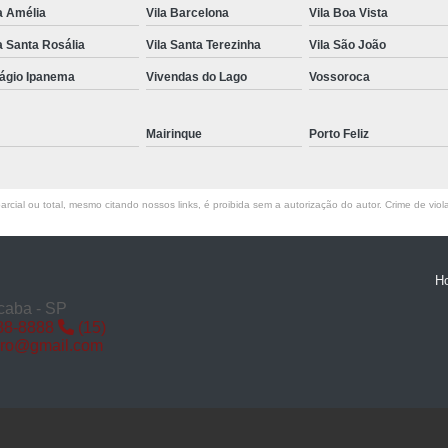
a Amélia
Vila Barcelona
Vila Boa Vista
Miolo de Fechadura de Porta d
a Santa Rosália
Vila Santa Terezinha
Vila São João
Miolo de Fechadura Porta d
lágio Ipanema
Vivendas do Lago
Vossoroca
Miolo Fechadura
Miolo Fechadura Porta
Mairinque
Porto Feliz
Fechadura com Segredo
Fechadura com S
rcial ou total, mesmo citando nossos links, é proibida sem a autorização do autor. Crime de viol
Fechadura de Porta co
Fechadura Segredo
Fechadu
H
Segredo de Fechadura
Segredo
caba - SP
88-8888
(15)
Troca d
iro@gmail.com