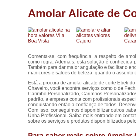
Cópia de
Amolar Alicate de Co
chaves
Fechadura 
portas
Instalação 
fechadura
Miolo de
Comenta-se, com frequência, a respeito de amola
fechadura
como regra. Ademais, esta solução é conhecida por
Também para dar maior angulação e facilitar o enca
Segredo d
manicures e salões de beleza. quando o assunto é
fechadura
Está a procura de amolar alicate de corte Ebeti d
Chaveiro, você encontra serviços como o de Fech
Carimbo Personalizado, Carimbos Personalizados, 
padrão, a empresa conta com profissionais espec
conquistando então a confiança de todos. Desenvo
Com isso, conseguimos disponibilizar outros trab
Unha Profissional. Saiba mais entrando em cont
sobre os serviços e produtos disponibilizados pe
Para saber mais sobre Amolar A