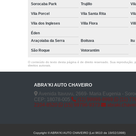
Sorocaba Park
Trujillo
Vil
Vila Porcel
Vila Santa Rita
Vil
Vila dos Ingleses
Villa Flora
Vil
Éden
Araçoiaba da Serra
Boituva
Itu
São Roque
Votorantim
O conteúdo do texto desta página é de direito reservado. Sua reprodução, pa
direitos autorais
.
ABRA'KI AUTO CHAVEIRO
Avenida Itavuvu, 2669- Maria Eugenia - Soro
CEP: 18078-005
(11) 99999-9999
(11) 77
2104-8520
(15) 99796-9373
abraki.chave
Copyright © ABRA'KI AUTO CHAVEIRO (Lei 9610 de 19/02/1998)