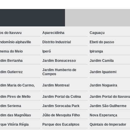
Fechadura Porta
Instalação de F
Instalação de Fe
os do Itavuvu
Aparecidinha
Caguaçu
Instalação de Fechad
domínio alphaville
Distrito Industrial
Ebeti do passo
Instalação de F
anema do Meio
Iperó
Ipiranga
Instalação de Fechadu
rdim Bertanha
Jardim Bonsucesso
Jardim Camila
Instalação de Fechad
Jardim Humberto de
dim Gutierrez
Jardim Iguatemi
Campos
Instalação de F
rdim Maria do Carmo,
Jardim Montreal
Jardim Nogueira
Instalação de Fechadura 
dim Pires de Mello
Jardim Portal da Colina
Jardim Portal do Itavuv
Instalação
rdim Seriema
Jardim Sorocaba Park
Jardim São Guilherme
Instalação de F
rdim das Magnólias
Júlio de Mesquita Filho
Nova Esperança
Instalação e Reparo de Fechad
que Vitória Régia
Parque dos Eucaliptos
Quintais do Imperador
Miolo da Fechadura
Miolo d