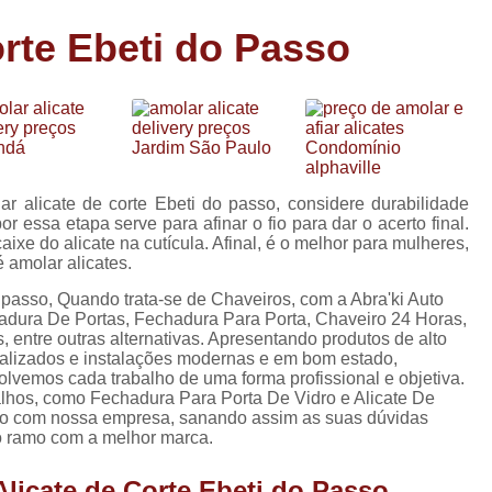
Carimbo Person
rte Ebeti do Passo
Carimbo Personalizado Grand
de
Carimbo Profissional Perso
Carimbos para Professores Sor
de
s
Carimbo Datador Personali
Carimbo de Madeira Persona
r alicate de corte Ebeti do passo, considere durabilidade
s
 essa etapa serve para afinar o fio para dar o acerto final.
Carimbo Madeira Personal
ixe do alicate na cutícula. Afinal, é o melhor para mulheres,
e
 amolar alicates.
s
Carimbo para Tecido Per
o passo, Quando trata-se de Chaveiros, com a Abra'ki Auto
Carimbo Personalizado com S
adura De Portas, Fechadura Para Porta, Chaveiro 24 Horas,
entre outras alternativas. Apresentando produtos de alto
Carimbo Redondo Personaliz
ializados e instalações modernas e em bom estado,
lvemos cada trabalho de uma forma profissional e objetiva.
Chaveiro 24 Horas
alhos, como Fechadura Para Porta De Vidro e Alicate De
ato com nossa empresa, sanando assim as suas dúvidas
Chaveiro 24 Horas Mais Pr
lo ramo com a melhor marca.
Chaveiro 24 Horas Próximo a
licate de Corte Ebeti do Passo