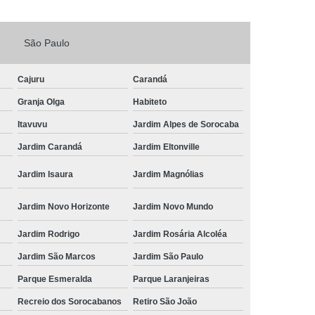
Fechadura Porta de Vidro
São Paulo
echadura Adicional Sorocaba
chadura com Segredo Sorocaba
Cajuru
Carandá
ura de Porta com Segredo Sorocaba
Granja Olga
Habiteto
echadura de Portas Sorocaba
Itavuvu
Jardim Alpes de Sorocaba
ra Digital Zona Norte de Sorocaba
Jardim Carandá
Jardim Eltonville
ura em Porta de Madeira Sorocaba
Jardim Isaura
Jardim Magnólias
echadura em Portão Sorocaba
Jardim Novo Horizonte
Jardim Novo Mundo
Portão Social Zona Norte de Sorocaba
u
Jardim Rodrigo
Jardim Rosária Alcoléa
 de Fechadura Sorocaba
Jardim São Marcos
Jardim São Paulo
echaduras em Portas Sorocaba
Parque Esmeralda
Parque Laranjeiras
ura de Portão Sorocaba
Fechadura Miolo
Recreio dos Sorocabanos
Retiro São João
e Fechadura
Miolo de Fechadura de Porta