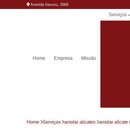
Avenida Itavuvu, 2669
Serviços
Alicates d
unha
Amolar
alicates
Carimbos
Home
Empresa
Missão
Carimbos
personaliza
Chaveiros 
Chaveiro
automotivo
Chaves
canivete
Chaves
Home
Serviços
amolar alicates
amolar alicate
codificada