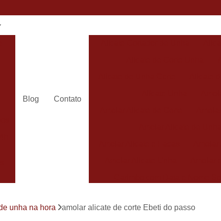
e
Alicate Cortador de Unha
Alic
Alicate de Corte Unha
Alicate de Unha Corte
Alicate 
Alicate Unha
Amola
Blog
Contato
Amolar Alicate de Corte
Amolar
dos
Amolar Alicate de Unh
24h
Amolar Alicate e Facas
Amolar 
s
Amolar Alicate Unha
Amolar e
s
Carimbo com Data e Nome So
Carimbo com Nome Sorocaba
 de unha na hora
amolar alicate de corte Ebeti do passo
Carimbo na
s