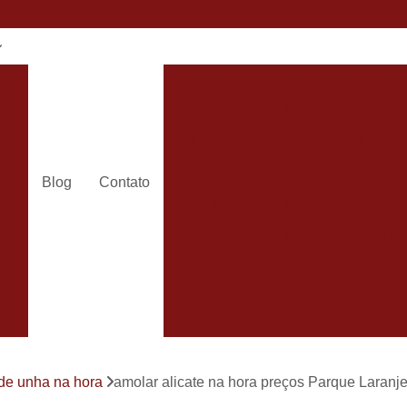
e
Alicate Cortador de Unha
Alic
Alicate de Corte Unha
Alicate de Unha Corte
Alicate 
Alicate Unha
Amola
Blog
Contato
Amolar Alicate de Corte
Amolar
dos
Amolar Alicate de Unh
24h
Amolar Alicate e Facas
Amolar 
s
Amolar Alicate Unha
Amolar e
s
Carimbo com Data e Nome So
Carimbo com Nome Sorocaba
 de unha na hora
amolar alicate na hora preços Parque Laranje
Carimbo na
s