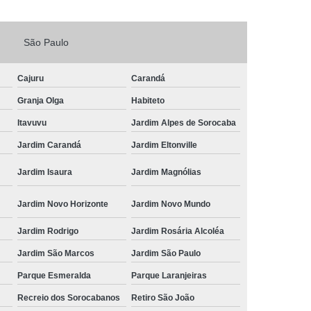
Fechadura Porta de Vidro
São Paulo
echadura Adicional Sorocaba
chadura com Segredo Sorocaba
Cajuru
Carandá
ura de Porta com Segredo Sorocaba
Granja Olga
Habiteto
echadura de Portas Sorocaba
Itavuvu
Jardim Alpes de Sorocaba
ra Digital Zona Norte de Sorocaba
Jardim Carandá
Jardim Eltonville
ura em Porta de Madeira Sorocaba
Jardim Isaura
Jardim Magnólias
echadura em Portão Sorocaba
Jardim Novo Horizonte
Jardim Novo Mundo
Portão Social Zona Norte de Sorocaba
u
Jardim Rodrigo
Jardim Rosária Alcoléa
 de Fechadura Sorocaba
Jardim São Marcos
Jardim São Paulo
echaduras em Portas Sorocaba
Parque Esmeralda
Parque Laranjeiras
ura de Portão Sorocaba
Fechadura Miolo
Recreio dos Sorocabanos
Retiro São João
e Fechadura
Miolo de Fechadura de Porta