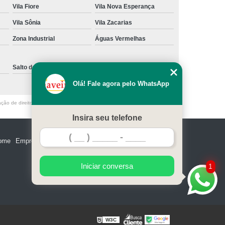
Vila Fiore
Vila Nova Esperança
e Madeira
Miolo de Fechadura de Portão
Vila Sônia
Vila Zacarias
e Alumínio
Miolo de Fechadura Tetra
Zona Industrial
Águas Vermelhas
Miolo Fechadura Manutenção
 de Vidro
Miolo para Fechadura
Salto de Pirapora
Sorocaba
Fechadura com Segredo Numérico
Olá! Fale agora pelo WhatsApp
egredo para Porta de Madeira
ação de direito autoral – artigo 184 do Código Penal –
Lei 9610/98 - Lei de
m Segredo
Fechadura de Segredo
Insira seu telefone
ra Segredo Porta
Segredo da Fechadura
ome
Empresa
Missão
Serviços
Contato
Mapa do site
 Fechadura
Troca de Segredo de Fechadura
e Segredo Fechadura
Iniciar conversa
1
W3C