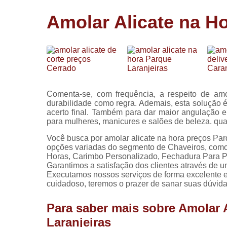
Cópia de
Amolar Alicate na H
chaves
Fechadura 
portas
Instalação 
fechadura
Miolo de
Comenta-se, com frequência, a respeito de amo
fechadura
durabilidade como regra. Ademais, esta solução é 
acerto final. Também para dar maior angulação e fa
Segredo d
para mulheres, manicures e salões de beleza. qua
fechadura
Você busca por amolar alicate na hora preços Par
opções variadas do segmento de Chaveiros, como
Horas, Carimbo Personalizado, Fechadura Para P
Garantimos a satisfação dos clientes através de u
Executamos nossos serviços de forma excelente e
cuidadoso, teremos o prazer de sanar suas dúvidas
Para saber mais sobre Amolar 
Laranjeiras