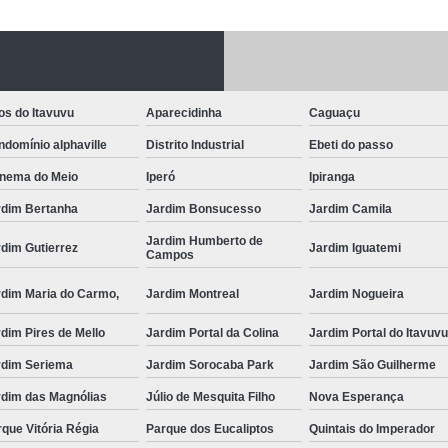
Fechadura Porta
Instalação de F
Instalação de Fe
os do Itavuvu
Aparecidinha
Caguaçu
Instalação de Fechad
domínio alphaville
Distrito Industrial
Ebeti do passo
Instalação de F
anema do Meio
Iperó
Ipiranga
Instalação de Fechadu
rdim Bertanha
Jardim Bonsucesso
Jardim Camila
Instalação de Fechad
Jardim Humberto de
dim Gutierrez
Jardim Iguatemi
Campos
Instalação de F
rdim Maria do Carmo,
Jardim Montreal
Jardim Nogueira
Instalação de Fechadura 
dim Pires de Mello
Jardim Portal da Colina
Jardim Portal do Itavuv
Instalação
rdim Seriema
Jardim Sorocaba Park
Jardim São Guilherme
Instalação de F
rdim das Magnólias
Júlio de Mesquita Filho
Nova Esperança
Instalação e Reparo de Fechad
que Vitória Régia
Parque dos Eucaliptos
Quintais do Imperador
Miolo da Fechadura
Miolo d