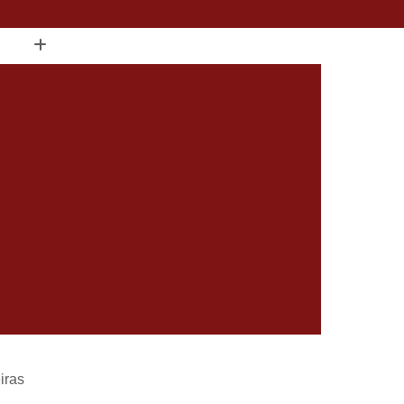
(15) 2104-8520
(15) 99796-9373
ate de Cortar Unha
Alicate de Corte de Unha
Alicate de Unha
Alicate de Unha 722
de Unha Postiça
Alicate de Unha Profissional
r Alicate
Amolar Alicate a Laser
 Alicate de Cutícula
Amolar Alicate de Unha
a na Hora
Amolar Alicate Delivery
Alicate na Hora
Amolar Alicate Perto de Mim
 Afiar Alicates
Carimbo Cnpj em Sorocaba
rocaba
Carimbo com Datador Sorocaba
Carimbo de Enfermagem em Sorocaba
iras
 Zona Norte de Sorocaba