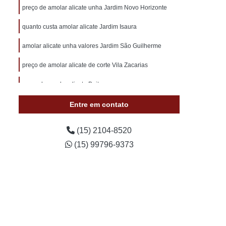
otivo 24 Horas
Chaveiro de Carros 24 Horas
preço de amolar alicate unha Jardim Novo Horizonte
 Sorocaba
Chaveiro Auto 24 Horas Sorocaba
quanto custa amolar alicate Jardim Isaura
 24 Horas Zona Norte de Sorocaba
amolar alicate unha valores Jardim São Guilherme
utomotivo 24h Sorocaba
preço de amolar alicate de corte Vila Zacarias
ivo Chave Codificada Sorocaba
preço de amolar alicate Boituva
vo Chaves Codificadas Sorocaba
Entre em contato
otivo de Carro em Sorocaba
tivo e Residencial Sorocaba
(15) 2104-8520
im Sorocaba
Chaveiro Automotivo Sorocaba
(15) 99796-9373
 Norte de Sorocaba
Canivete Chave
 Canivete
Chave Canivete Codificada
Carro
Chave Canivete para Moto
ve de Canivete
Chave de Carros Canivete