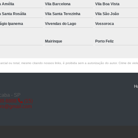
a Amélia
Vila Barcelona
Vila Boa Vista
Miolo de Fechadura de Porta d
a Santa Rosália
Vila Santa Terezinha
Vila São João
Miolo de Fechadura Porta d
lágio Ipanema
Vivendas do Lago
Vossoroca
Miolo Fechadura
Miolo Fechadura Porta
Mairinque
Porto Feliz
Fechadura com Segredo
Fechadura com S
rcial ou total, mesmo citando nossos links, é proibida sem a autorização do autor. Crime de viol
Fechadura de Porta co
Fechadura Segredo
Fechadu
H
Segredo de Fechadura
Segredo
caba - SP
88-8888
(15)
Troca d
iro@gmail.com