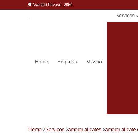
Avenida Itavuvu, 2669
Serviços
Alicates d
unha
Amolar
alicates
Carimbos
Home
Empresa
Missão
Carimbos
personaliza
Chaveiros 
Chaveiro
automotivo
Chaves
canivete
Chaves
Home
Serviços
amolar alicates
amolar alicate
codificada