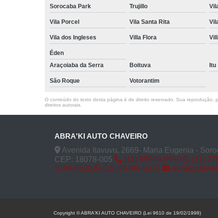
Sorocaba Park
Trujillo
Vil
Vila Porcel
Vila Santa Rita
Vil
Vila dos Ingleses
Villa Flora
Vil
Éden
Araçoiaba da Serra
Boituva
Itu
São Roque
Votorantim
O conteúdo do texto desta página é de direito reservado. Sua reprodução, pa
direitos autorais
.
ABRA'KI AUTO CHAVEIRO
Avenida Itavuvu, 2669- Maria Eugenia - Soro
CEP: 18078-005
(11) 99999-9999
(11) 77
2104-8520
(15) 99796-9373
abraki.chave
Copyright © ABRA'KI AUTO CHAVEIRO (Lei 9610 de 19/02/1998)