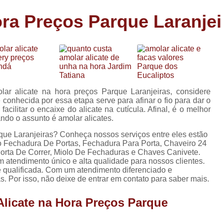
Carimbo Person
ora Preços Parque Laranje
Carimbo Personalizado Grand
de
Carimbo Profissional Perso
Carimbos para Professores Sor
de
s
Carimbo Datador Personali
Carimbo de Madeira Persona
lar alicate na hora preços Parque Laranjeiras, considere
s
conhecida por essa etapa serve para afinar o fio para dar o
Carimbo Madeira Personal
cilitar o encaixe do alicate na cutícula. Afinal, é o melhor
e
ndo o assunto é amolar alicates.
s
Carimbo para Tecido Per
que Laranjeiras? Conheça nossos serviços entre eles estão
Carimbo Personalizado com S
 Fechadura De Portas, Fechadura Para Porta, Chaveiro 24
orta De Correr, Miolo De Fechaduras e Chaves Canivete.
Carimbo Redondo Personaliz
m atendimento único e alta qualidade para nossos clientes.
 qualificada. Com um atendimento diferenciado e
Chaveiro 24 Horas
. Por isso, não deixe de entrar em contato para saber mais.
Chaveiro 24 Horas Mais Pr
Alicate na Hora Preços Parque
Chaveiro 24 Horas Próximo a