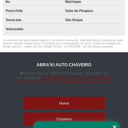
Itu
Mairinque
Porto Feliz
Salto de Pirapora
Sorocaba
São Roque
Votorantim
O conteúdo do texto desta página é de direito reservado. Sua reprodução, parcial ou total,
mesmo citando nossos links, é proibida sem a autorização do autor. Crime de violação de
direito autoral – artigo 184 do Código Penal –
Lei 9610/98 - Lei de direitos autorais
.
ABRA'KI AUTO CHAVEIRO
Avenida Itavuvu, 2669- Maria Eugenia - Sorocaba - SP
CEP: 18078-005
(11) 99999-9999
(11) 7788-8888
(15)
2104-8520
(15) 99796-9373
abraki.chaveiro@gmail.com
Home
Empresa