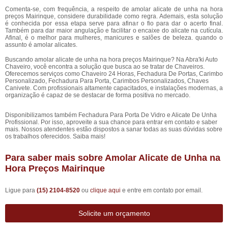
Comenta-se, com frequência, a respeito de amolar alicate de unha na hora
preços Mairinque, considere durabilidade como regra. Ademais, esta solução
é conhecida por essa etapa serve para afinar o fio para dar o acerto final.
Também para dar maior angulação e facilitar o encaixe do alicate na cutícula.
Afinal, é o melhor para mulheres, manicures e salões de beleza. quando o
assunto é amolar alicates.
Buscando amolar alicate de unha na hora preços Mairinque? Na Abra'ki Auto
Chaveiro, você encontra a solução que busca ao se tratar de Chaveiros.
Oferecemos serviços como Chaveiro 24 Horas, Fechadura De Portas, Carimbo
Personalizado, Fechadura Para Porta, Carimbos Personalizados, Chaves
Canivete. Com profissionais altamente capacitados, e instalações modernas, a
organização é capaz de se destacar de forma positiva no mercado.
Disponibilizamos também Fechadura Para Porta De Vidro e Alicate De Unha
Profissional. Por isso, aproveite a sua chance para entrar em contato e saber
mais. Nossos atendentes estão dispostos a sanar todas as suas dúvidas sobre
os trabalhos oferecidos. Saiba mais!
Para saber mais sobre Amolar Alicate de Unha na
Hora Preços Mairinque
Ligue para
(15) 2104-8520
ou
clique aqui
e entre em contato por email.
Solicite um orçamento