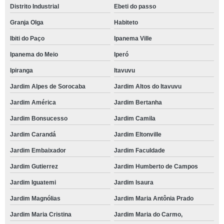
Distrito Industrial
Ebeti do passo
Granja Olga
Habiteto
Ibiti do Paço
Ipanema Ville
Ipanema do Meio
Iperó
Ipiranga
Itavuvu
Jardim Alpes de Sorocaba
Jardim Altos do Itavuvu
Jardim América
Jardim Bertanha
Jardim Bonsucesso
Jardim Camila
Jardim Carandá
Jardim Eltonville
Jardim Embaixador
Jardim Faculdade
Jardim Gutierrez
Jardim Humberto de Campos
Jardim Iguatemi
Jardim Isaura
Jardim Magnólias
Jardim Maria Antônia Prado
Jardim Maria Cristina
Jardim Maria do Carmo,