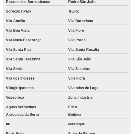
Recreio dos Sorocabanos
Retiro São João
Sorocaba Park
Trujillo
Vila Amélia
Vila Barcelona
Vila Boa Vista
Vila Fiore
Vila Nova Esperança
Vila Porcel
Vila Santa Rita
Vila Santa Rosália
Vila Santa Terezinha
Vila São João
Vila Sônia
Vila Zacarias
Vila dos Ingleses
Villa Flora
Villágio Ipanema
Vivendas do Lago
Vossoroca
Zona Industrial
Águas Vermelhas
Éden
Araçoiaba da Serra
Boituva
Itu
Mairinque
Porto Feliz
Salto de Pirapora