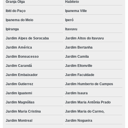
Granja Olga
Habiteto
Ibiti do Paço
Ipanema Ville
Ipanema do Meio
Iperó
Ipiranga
Itavuvu
Jardim Alpes de Sorocaba
Jardim Altos do Itavuvu
Jardim América
Jardim Bertanha
Jardim Bonsucesso
Jardim Camila
Jardim Carandá
Jardim Eltonville
Jardim Embaixador
Jardim Faculdade
Jardim Gutierrez
Jardim Humberto de Campos
Jardim Iguatemi
Jardim Isaura
Jardim Magnólias
Jardim Maria Antônia Prado
Jardim Maria Cristina
Jardim Maria do Carmo,
Jardim Montreal
Jardim Nogueira