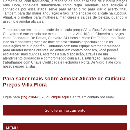
Comenta-se, com frequência, a respeito de amolar alicate de cutícula preços
Villa Flora, considere durabilidade como regra. Ademais, esta solução é
conhecida por essa etapa serve para afinar o fio para dar o acerto final.
Também para dar maior angulação e facilitar o encaixe do alicate na cutícula.
Afinal, é o melhor para mulheres, manicures e salões de beleza. quando o
assunto é amolar alicates.
Tem interesse em amolar alicate de cutícula preços Villa Flora? Ao se tratar de
Chaveiros é encontrada por meio da empresa Abra'ki Auto Chaveiro serviços
como Fechadura De Portas, Chaveiro 24 Horas e Miolo De Fechaduras. Tudo
isso só é possível graças ao time de profissionais especializados e as
instalações de alto padrão. Contamos com uma equipe altamente treinada
para atender nossos clientes. Ao entrar em contato conosco, você poderá
esclarecer suas dúvidas, estamos à sua disposição, através de um
atendimento cuidadoso e comprometido com a sua satisfação. Também
trabalhamos com Chave Codificada e Fechadura Porta De Vidro. Fale com
nossos especialistas.
Para saber mais sobre Amolar Alicate de Cutícula
Preços Villa Flora
Ligue para
(15) 2104-8520
ou
clique aqui
e entre em contato por email.
Solicite um orçamento
MENU