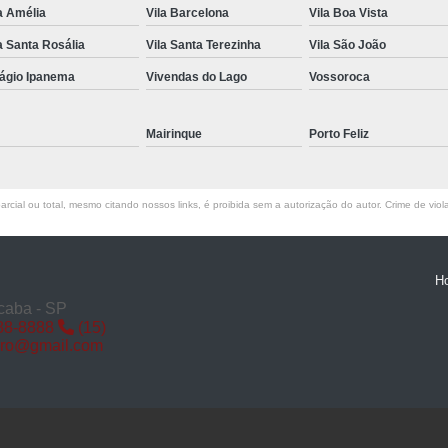
a Amélia
Vila Barcelona
Vila Boa Vista
Miolo de Fechadura de Porta d
a Santa Rosália
Vila Santa Terezinha
Vila São João
Miolo de Fechadura Porta d
lágio Ipanema
Vivendas do Lago
Vossoroca
Miolo Fechadura
Miolo Fechadura Porta
Mairinque
Porto Feliz
Fechadura com Segredo
Fechadura com S
rcial ou total, mesmo citando nossos links, é proibida sem a autorização do autor. Crime de viol
Fechadura de Porta co
Fechadura Segredo
Fechadu
H
Segredo de Fechadura
Segredo
caba - SP
88-8888
(15)
Troca d
iro@gmail.com