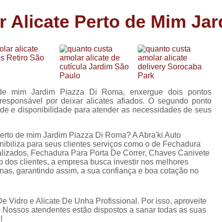
Carimbo Person
 Alicate Perto de Mim Ja
Carimbo Personalizado Grand
de
Carimbo Profissional Perso
Carimbos para Professores Sor
de
s
Carimbo Datador Personali
Carimbo de Madeira Persona
o de mim Jardim Piazza Di Roma, enxergue dois pontos
s
 responsável por deixar alicates afiados. O segundo ponto
Carimbo Madeira Personal
ade e disponibilidade para atender as necessidades de seus
e
s
Carimbo para Tecido Per
perto de mim Jardim Piazza Di Roma? A Abra'ki Auto
Carimbo Personalizado com S
ibiliza para seus clientes serviços como o de Fechadura
lizados, Fechadura Para Porta De Correr, Chaves Canivete
Carimbo Redondo Personaliz
 dos clientes, a empresa busca investir nos melhores
nas, garantindo assim, a sua confiança e boa cotação no
Chaveiro 24 Horas
Chaveiro 24 Horas Mais Pr
Vidro e Alicate De Unha Profissional. Por isso, aproveite
Chaveiro 24 Horas Próximo a
. Nossos atendentes estão dispostos a sanar todas as suas
!