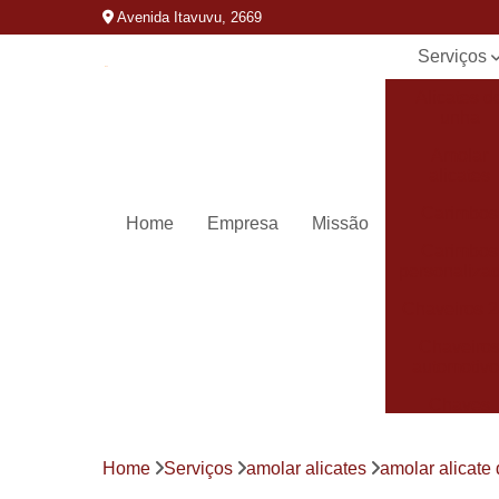
Avenida Itavuvu, 2669
Serviços
Alicates d
unha
Amolar
alicates
Carimbos
Home
Empresa
Missão
Carimbos
personaliza
Chaveiros 
Chaveiro
automotivo
Chaves
canivete
Chaves
Home
Serviços
amolar alicates
amolar alicate 
codificada