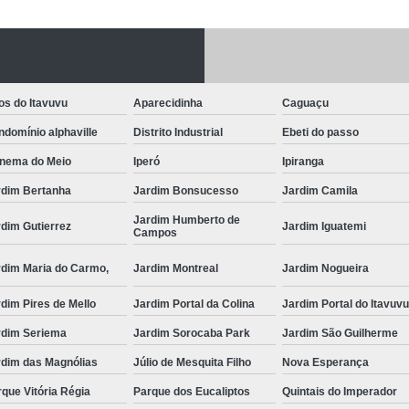
Fechadura Porta
Instalação de F
Instalação de Fe
os do Itavuvu
Aparecidinha
Caguaçu
Instalação de Fechad
domínio alphaville
Distrito Industrial
Ebeti do passo
Instalação de F
anema do Meio
Iperó
Ipiranga
Instalação de Fechadu
rdim Bertanha
Jardim Bonsucesso
Jardim Camila
Instalação de Fechad
Jardim Humberto de
dim Gutierrez
Jardim Iguatemi
Campos
Instalação de F
rdim Maria do Carmo,
Jardim Montreal
Jardim Nogueira
Instalação de Fechadura 
dim Pires de Mello
Jardim Portal da Colina
Jardim Portal do Itavuv
Instalação
rdim Seriema
Jardim Sorocaba Park
Jardim São Guilherme
Instalação de F
rdim das Magnólias
Júlio de Mesquita Filho
Nova Esperança
Instalação e Reparo de Fechad
que Vitória Régia
Parque dos Eucaliptos
Quintais do Imperador
Miolo da Fechadura
Miolo d