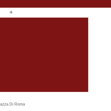
(15) 2104-8520
(15) 99796-9373
ate de Cortar Unha
Alicate de Corte de Unha
Alicate de Unha
Alicate de Unha 722
de Unha Postiça
Alicate de Unha Profissional
r Alicate
Amolar Alicate a Laser
 Alicate de Cutícula
Amolar Alicate de Unha
a na Hora
Amolar Alicate Delivery
Alicate na Hora
Amolar Alicate Perto de Mim
 Afiar Alicates
Carimbo Cnpj em Sorocaba
rocaba
Carimbo com Datador Sorocaba
Carimbo de Enfermagem em Sorocaba
Piazza Di Roma
 Zona Norte de Sorocaba