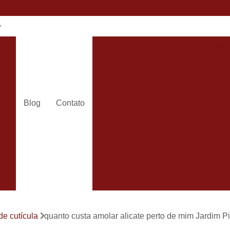
e
Alicate Cortador de Unha
Alic
Alicate de Corte Unha
Alicate de Unha Corte
Alicate 
Alicate Unha
Amola
Blog
Contato
Amolar Alicate de Corte
Amolar
dos
Amolar Alicate de Unh
24h
Amolar Alicate e Facas
Amolar 
s
Amolar Alicate Unha
Amolar e
s
Carimbo com Data e Nome So
Carimbo com Nome Sorocaba
de cutícula
quanto custa amolar alicate perto de mim Jardim 
Carimbo na
s