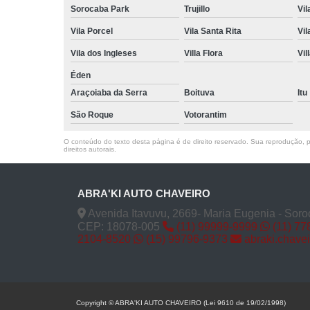
Sorocaba Park
Trujillo
Vil
Vila Porcel
Vila Santa Rita
Vil
Vila dos Ingleses
Villa Flora
Vil
Éden
Araçoiaba da Serra
Boituva
Itu
São Roque
Votorantim
O conteúdo do texto desta página é de direito reservado. Sua reprodução, pa
direitos autorais
.
ABRA'KI AUTO CHAVEIRO
Avenida Itavuvu, 2669- Maria Eugenia - Soro
CEP: 18078-005
(11) 99999-9999
(11) 77
2104-8520
(15) 99796-9373
abraki.chave
Copyright © ABRA'KI AUTO CHAVEIRO (Lei 9610 de 19/02/1998)