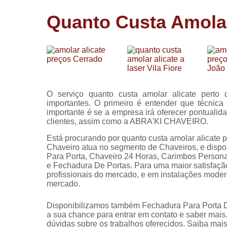
Cópia de
Quanto Custa Amolar
chaves
Fechadura 
portas
Instalação 
fechadura
Miolo de
O serviço quanto custa amolar alicate pert
fechadura
importantes. O primeiro é entender que técnica
importante é se a empresa irá oferecer pontualid
Segredo d
clientes, assim como a ABRA'KI CHAVEIRO.
fechadura
Está procurando por quanto custa amolar alicate 
Chaveiro atua no segmento de Chaveiros, e dispon
Para Porta, Chaveiro 24 Horas, Carimbos Persona
e Fechadura De Portas. Para uma maior satisfação
profissionais do mercado, e em instalações moder
mercado.
Disponibilizamos também Fechadura Para Porta De 
a sua chance para entrar em contato e saber mais
dúvidas sobre os trabalhos oferecidos. Saiba mais