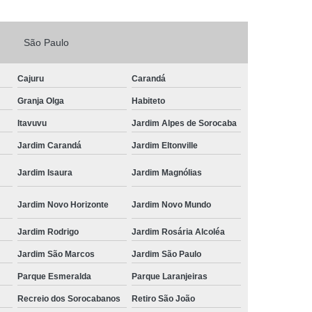
Fechadura Porta de Vidro
São Paulo
echadura Adicional Sorocaba
chadura com Segredo Sorocaba
Cajuru
Carandá
ura de Porta com Segredo Sorocaba
Granja Olga
Habiteto
echadura de Portas Sorocaba
Itavuvu
Jardim Alpes de Sorocaba
ra Digital Zona Norte de Sorocaba
Jardim Carandá
Jardim Eltonville
ura em Porta de Madeira Sorocaba
Jardim Isaura
Jardim Magnólias
echadura em Portão Sorocaba
Jardim Novo Horizonte
Jardim Novo Mundo
Portão Social Zona Norte de Sorocaba
u
Jardim Rodrigo
Jardim Rosária Alcoléa
 de Fechadura Sorocaba
Jardim São Marcos
Jardim São Paulo
echaduras em Portas Sorocaba
Parque Esmeralda
Parque Laranjeiras
ura de Portão Sorocaba
Fechadura Miolo
Recreio dos Sorocabanos
Retiro São João
e Fechadura
Miolo de Fechadura de Porta