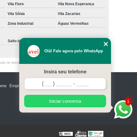
Vila Fiore
Vila Nova Esperança
e Madeira
Miolo de Fechadura de Portão
Vila Sônia
Vila Zacarias
e Alumínio
Miolo de Fechadura Tetra
Zona Industrial
Águas Vermelhas
Miolo Fechadura Manutenção
 de Vidro
Miolo para Fechadura
Salto de Pirapora
Sorocaba
Fechadura com Segredo Numérico
Olá! Fale agora pelo WhatsApp
egredo para Porta de Madeira
ação de direito autoral – artigo 184 do Código Penal –
Lei 9610/98 - Lei de
m Segredo
Fechadura de Segredo
Insira seu telefone
ra Segredo Porta
Segredo da Fechadura
ome
Empresa
Missão
Serviços
Contato
Mapa do site
 Fechadura
Troca de Segredo de Fechadura
e Segredo Fechadura
Iniciar conversa
1
W3C