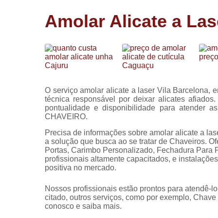
Cópia de
Amolar Alicate a Las
chaves
Fechadura 
portas
Instalação 
fechadura
Miolo de
O serviço amolar alicate a laser Vila Barcelona, 
fechadura
técnica responsável por deixar alicates afiado
pontualidade e disponibilidade para atender 
Segredo d
CHAVEIRO.
fechadura
Precisa de informações sobre amolar alicate a las
a solução que busca ao se tratar de Chaveiros. 
Portas, Carimbo Personalizado, Fechadura Para 
profissionais altamente capacitados, e instalaçõ
positiva no mercado.
Nossos profissionais estão prontos para atendê-l
citado, outros serviços, como por exemplo, Chave 
conosco e saiba mais.