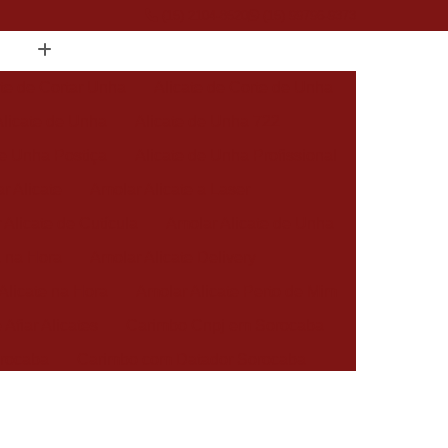
(15) 2104-8520
(15) 99796-9373
ate de Cortar Unha
Alicate de Corte de Unha
Alicate de Unha
Alicate de Unha 722
de Unha Postiça
Alicate de Unha Profissional
r Alicate
Amolar Alicate a Laser
 Alicate de Cutícula
Amolar Alicate de Unha
a na Hora
Amolar Alicate Delivery
Alicate na Hora
Amolar Alicate Perto de Mim
 Afiar Alicates
Carimbo Cnpj em Sorocaba
rocaba
Carimbo com Datador Sorocaba
Carimbo de Enfermagem em Sorocaba
 Zona Norte de Sorocaba