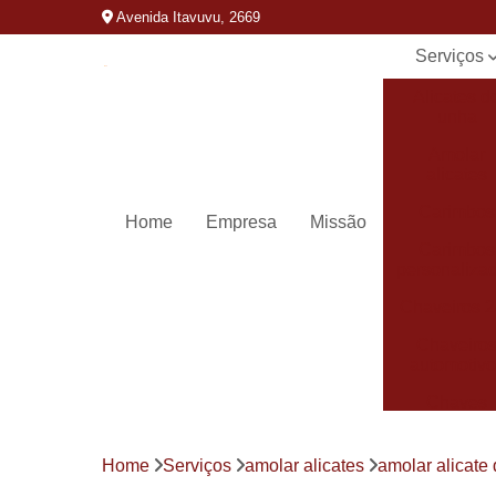
Avenida Itavuvu, 2669
Serviços
Alicates d
unha
Amolar
alicates
Carimbos
Home
Empresa
Missão
Carimbos
personaliza
Chaveiros 
Chaveiro
automotivo
Chaves
canivete
Chaves
Home
Serviços
amolar alicates
amolar alicate 
codificada