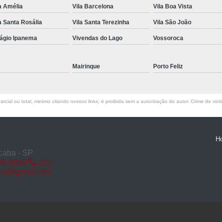
a Amélia
Vila Barcelona
Vila Boa Vista
Miolo de Fechadura de Porta d
a Santa Rosália
Vila Santa Terezinha
Vila São João
Miolo de Fechadura Porta d
lágio Ipanema
Vivendas do Lago
Vossoroca
Miolo Fechadura
Miolo Fechadura Porta
Mairinque
Porto Feliz
Fechadura com Segredo
Fechadura com S
rcial ou total, mesmo citando nossos links, é proibida sem a autorização do autor. Crime de viol
Fechadura de Porta co
Fechadura Segredo
Fechadu
H
Segredo de Fechadura
Segredo
caba - SP
88-8888
(15)
Troca d
iro@gmail.com