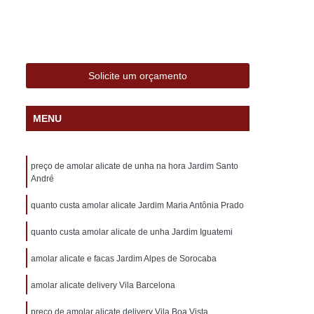
alizado com Nome Sorocaba
e Sorocaba
Carimbo Professor Sorocaba
nalizado Sorocaba
Carimbo Sorocaba
Solicite um orçamento
ocaba
Carimbo Automático Personalizado
zado
Carimbo de Bolso Personalizado
MENU
lizado
Carimbo Grande Personalizado
izado
Carimbo Médico Personalizado
preço de amolar alicate de unha na hora Jardim Santo
sonalizado
Carimbo Personalizado
André
trass
Carimbo Personalizado Professor
quanto custa amolar alicate Jardim Maria Antônia Prado
ado
24 Horas Chaveiro
Chaveiro 24
quanto custa amolar alicate de unha Jardim Iguatemi
Chaveiro 24 Horas Automotivo
amolar alicate e facas Jardim Alpes de Sorocaba
óximo
Chaveiro 24 Horas Perto de Mim
amolar alicate delivery Vila Barcelona
 Mim
Chaveiro 24 Hr
Chaveiro 24 Hrs
preço de amolar alicate delivery Vila Boa Vista