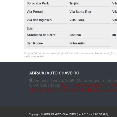
Sorocaba Park
Trujillo
Vil
Vila Porcel
Vila Santa Rita
Vil
Vila dos Ingleses
Villa Flora
Vil
Éden
Araçoiaba da Serra
Boituva
Itu
São Roque
Votorantim
O conteúdo do texto desta página é de direito reservado. Sua reprodução, pa
direitos autorais
.
ABRA'KI AUTO CHAVEIRO
Avenida Itavuvu, 2669- Maria Eugenia - Soro
CEP: 18078-005
(11) 99999-9999
(11) 77
2104-8520
(15) 99796-9373
abraki.chave
Copyright © ABRA'KI AUTO CHAVEIRO (Lei 9610 de 19/02/1998)