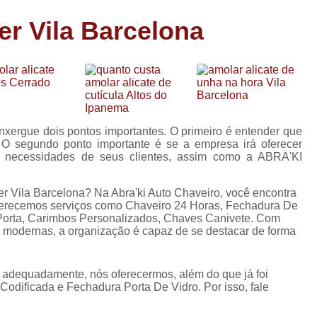
Carimbo Person
er Vila Barcelona
Carimbo Personalizado Grand
de
Carimbo Profissional Perso
Carimbos para Professores Sor
de
s
Carimbo Datador Personali
Carimbo de Madeira Persona
enxergue dois pontos importantes. O primeiro é entender que
s
s. O segundo ponto importante é se a empresa irá oferecer
Carimbo Madeira Personal
as necessidades de seus clientes, assim como a ABRA'KI
e
s
Carimbo para Tecido Per
er Vila Barcelona? Na Abra'ki Auto Chaveiro, você encontra
Carimbo Personalizado com S
Oferecemos serviços como Chaveiro 24 Horas, Fechadura De
Porta, Carimbos Personalizados, Chaves Canivete. Com
Carimbo Redondo Personaliz
es modernas, a organização é capaz de se destacar de forma
Chaveiro 24 Horas
o adequadamente, nós oferecermos, além do que já foi
Chaveiro 24 Horas Mais Pr
Codificada e Fechadura Porta De Vidro. Por isso, fale
Chaveiro 24 Horas Próximo a