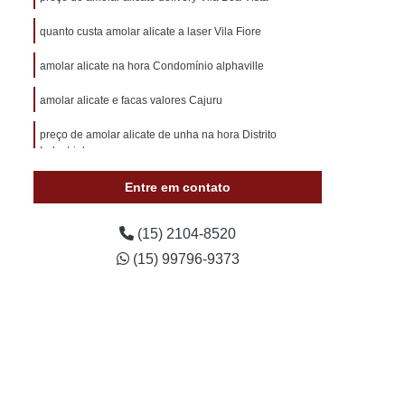
otivo 24 Horas
Chaveiro de Carros 24 Horas
quanto custa amolar alicate a laser Vila Fiore
 Sorocaba
Chaveiro Auto 24 Horas Sorocaba
amolar alicate na hora Condomínio alphaville
 24 Horas Zona Norte de Sorocaba
utomotivo 24h Sorocaba
amolar alicate e facas valores Cajuru
ivo Chave Codificada Sorocaba
preço de amolar alicate de unha na hora Distrito
Industrial
vo Chaves Codificadas Sorocaba
Entre em contato
otivo de Carro em Sorocaba
tivo e Residencial Sorocaba
(15) 2104-8520
im Sorocaba
Chaveiro Automotivo Sorocaba
(15) 99796-9373
 Norte de Sorocaba
Canivete Chave
 Canivete
Chave Canivete Codificada
Carro
Chave Canivete para Moto
ve de Canivete
Chave de Carros Canivete