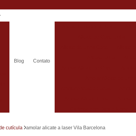
e
Alicate Cortador de Unha
Alic
Alicate de Corte Unha
Alicate de Unha Corte
Alicate 
Alicate Unha
Amola
Blog
Contato
Amolar Alicate de Corte
Amolar
dos
Amolar Alicate de Unh
24h
Amolar Alicate e Facas
Amolar 
s
Amolar Alicate Unha
Amolar e
s
Carimbo com Data e Nome So
Carimbo com Nome Sorocaba
de cutícula
amolar alicate a laser Vila Barcelona
Carimbo na
s