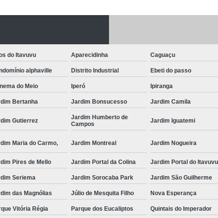
Fechadura Porta
Instalação de F
Instalação de Fe
os do Itavuvu
Aparecidinha
Caguaçu
Instalação de Fechad
domínio alphaville
Distrito Industrial
Ebeti do passo
Instalação de F
anema do Meio
Iperó
Ipiranga
Instalação de Fechadu
rdim Bertanha
Jardim Bonsucesso
Jardim Camila
Instalação de Fechad
Jardim Humberto de
dim Gutierrez
Jardim Iguatemi
Campos
Instalação de F
rdim Maria do Carmo,
Jardim Montreal
Jardim Nogueira
Instalação de Fechadura 
dim Pires de Mello
Jardim Portal da Colina
Jardim Portal do Itavuv
Instalação
rdim Seriema
Jardim Sorocaba Park
Jardim São Guilherme
Instalação de F
rdim das Magnólias
Júlio de Mesquita Filho
Nova Esperança
Instalação e Reparo de Fechad
que Vitória Régia
Parque dos Eucaliptos
Quintais do Imperador
Miolo da Fechadura
Miolo d