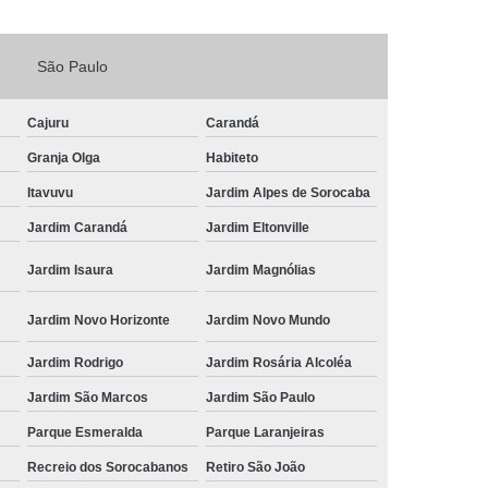
Fechadura Porta de Vidro
São Paulo
echadura Adicional Sorocaba
chadura com Segredo Sorocaba
Cajuru
Carandá
ura de Porta com Segredo Sorocaba
Granja Olga
Habiteto
echadura de Portas Sorocaba
Itavuvu
Jardim Alpes de Sorocaba
ra Digital Zona Norte de Sorocaba
Jardim Carandá
Jardim Eltonville
ura em Porta de Madeira Sorocaba
Jardim Isaura
Jardim Magnólias
echadura em Portão Sorocaba
Jardim Novo Horizonte
Jardim Novo Mundo
Portão Social Zona Norte de Sorocaba
u
Jardim Rodrigo
Jardim Rosária Alcoléa
 de Fechadura Sorocaba
Jardim São Marcos
Jardim São Paulo
echaduras em Portas Sorocaba
Parque Esmeralda
Parque Laranjeiras
ura de Portão Sorocaba
Fechadura Miolo
Recreio dos Sorocabanos
Retiro São João
e Fechadura
Miolo de Fechadura de Porta