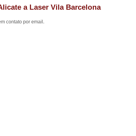
Chaveiro 24 Hs
Chaveiro Autom
licate a Laser Vila Barcelona
Chaveiro 24 Horas Zona Norte de
em contato por email.
Chaveiro Automotivo
Chaveiro A
Chaveiro Automot
Chaveiro Automoti
Chaveiro Autom
Chaveiro Automo
Chaveiro Automotivo Perto de M
Chaveiro Automotivo Zona
Canivete de Chave
Chave
Chave Canivete para 
Chave Canivete Universal
Cha