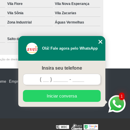
Vila Fiore
Vila Nova Esperança
e Madeira
Miolo de Fechadura de Portão
Vila Sônia
Vila Zacarias
e Alumínio
Miolo de Fechadura Tetra
Zona Industrial
Águas Vermelhas
Miolo Fechadura Manutenção
 de Vidro
Miolo para Fechadura
Salto de Pirapora
Sorocaba
Fechadura com Segredo Numérico
Olá! Fale agora pelo WhatsApp
egredo para Porta de Madeira
ação de direito autoral – artigo 184 do Código Penal –
Lei 9610/98 - Lei de
m Segredo
Fechadura de Segredo
Insira seu telefone
ra Segredo Porta
Segredo da Fechadura
ome
Empresa
Missão
Serviços
Contato
Mapa do site
 Fechadura
Troca de Segredo de Fechadura
e Segredo Fechadura
Iniciar conversa
1
W3C