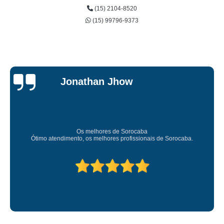
(15) 2104-8520
(15) 99796-9373
Jessica
Carvalho
Super recomendo!
Amei o atendimento. Preco super bom. Superou minhas expectati
Deixou o meu bem super arrumadinhooo recomendo!