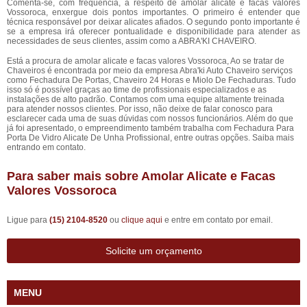
Comenta-se, com frequência, a respeito de amolar alicate e facas valores
Vossoroca, enxergue dois pontos importantes. O primeiro é entender que
técnica responsável por deixar alicates afiados. O segundo ponto importante é
se a empresa irá oferecer pontualidade e disponibilidade para atender as
necessidades de seus clientes, assim como a ABRA'KI CHAVEIRO.
Está a procura de amolar alicate e facas valores Vossoroca, Ao se tratar de
Chaveiros é encontrada por meio da empresa Abra'ki Auto Chaveiro serviços
como Fechadura De Portas, Chaveiro 24 Horas e Miolo De Fechaduras. Tudo
isso só é possível graças ao time de profissionais especializados e as
instalações de alto padrão. Contamos com uma equipe altamente treinada
para atender nossos clientes. Por isso, não deixe de falar conosco para
esclarecer cada uma de suas dúvidas com nossos funcionários. Além do que
já foi apresentado, o empreendimento também trabalha com Fechadura Para
Porta De Vidro Alicate De Unha Profissional, entre outras opções. Saiba mais
entrando em contato.
Para saber mais sobre Amolar Alicate e Facas
Valores Vossoroca
Ligue para
(15) 2104-8520
ou
clique aqui
e entre em contato por email.
Solicite um orçamento
MENU