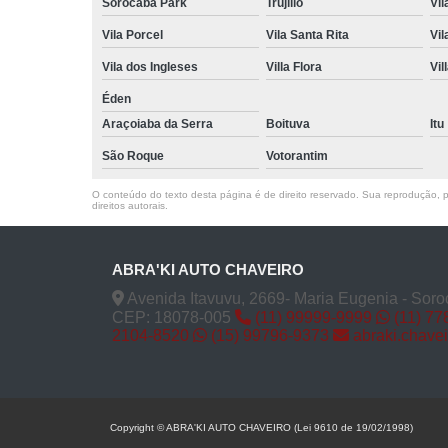
Sorocaba Park
Trujillo
Vil
Vila Porcel
Vila Santa Rita
Vil
Vila dos Ingleses
Villa Flora
Vil
Éden
Araçoiaba da Serra
Boituva
Itu
São Roque
Votorantim
O conteúdo do texto desta página é de direito reservado. Sua reprodução, pa
direitos autorais
.
ABRA'KI AUTO CHAVEIRO
Avenida Itavuvu, 2669- Maria Eugenia - Soro
CEP: 18078-005
(11) 99999-9999
(11) 77
2104-8520
(15) 99796-9373
abraki.chave
Copyright © ABRA'KI AUTO CHAVEIRO (Lei 9610 de 19/02/1998)