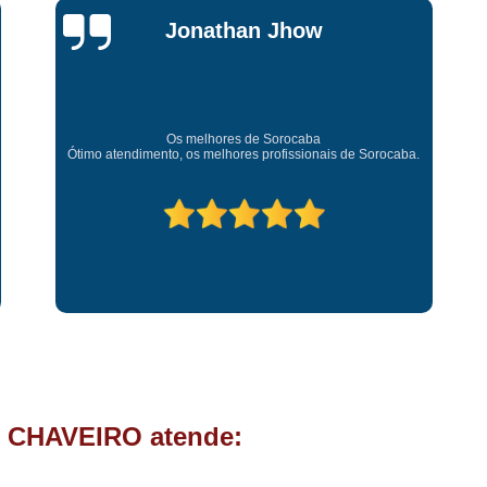
Chave Tipo Canivete
Chip
Jessica
Chave Automotiva Codificada
Carvalho
Chave Codificada com
Chave Codificada de C
Super recomendo!
Amei o atendimento. Preco super bom. Superou minhas
Chip Chave Codificad
rocaba.
expectativas. Deixou o meu bem super arrumadinhooo
recomendo!
Fechadura Chave Codificada
C
Cópia Chave
Cópia Ch
Cópia Chave de Carro
Cóp
Cópia de Chave
Cópia de Ch
Cópia de Chave Tetra
Fechad
Fechadura de Porta com
Fechadura de Porta Instalaçã
 CHAVEIRO atende:
Fechadura Elétrica p
Fechadura para Porta de C