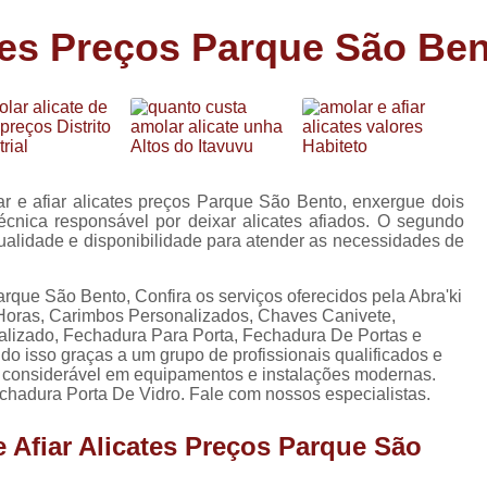
Carimbo Person
ates Preços Parque São Be
Carimbo Personalizado Grand
de
Carimbo Profissional Perso
Carimbos para Professores Sor
de
s
Carimbo Datador Personali
Carimbo de Madeira Persona
r e afiar alicates preços Parque São Bento, enxergue dois
s
écnica responsável por deixar alicates afiados. O segundo
Carimbo Madeira Personal
tualidade e disponibilidade para atender as necessidades de
e
.
s
Carimbo para Tecido Per
rque São Bento, Confira os serviços oferecidos pela Abra'ki
Carimbo Personalizado com S
 Horas, Carimbos Personalizados, Chaves Canivete,
alizado, Fechadura Para Porta, Fechadura De Portas e
Carimbo Redondo Personaliz
udo isso graças a um grupo de profissionais qualificados e
 considerável em equipamentos e instalações modernas.
Chaveiro 24 Horas
adura Porta De Vidro. Fale com nossos especialistas.
Chaveiro 24 Horas Mais Pr
 Afiar Alicates Preços Parque São
Chaveiro 24 Horas Próximo a