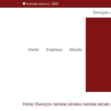
Avenida Itavuvu, 2669
Serviços
Alicates d
unha
Amolar
alicates
Carimbos
Home
Empresa
Missão
Carimbos
personaliza
Chaveiros 
Chaveiro
automotivo
Chaves
canivete
Chaves
Home
Serviços
amolar alicates
amolar alicate 
codificada