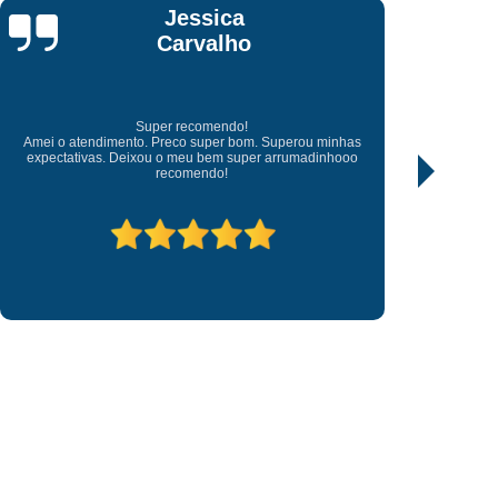
 Chave Canivete
Fazer Chave Canivete
José
Chave Codificada
Chave Codificada Carro
Nascimento
 Alarme
Chave Codificada Cópia
arro
Chaveiro Chave Codificada
Excelentes profissionais
Excelentes profissional, transparente e justo no valor cobrado,
a
Conserto de Chave Codificada
prestativo atendeu prontamente ao chamado fora do horário
comercial.
have Tetra Cópia
Chaveiro Cópia de Chave
ave Carro
Cópia Chave Codificada
ia Chave Multiponto
Cópia Chave Tetra
ave Codificada
Cópia de Chave de Carro
ura de Porta
Fechadura de Porta Abertura
 Senha
Fechadura de Porta Digital
o
Fechadura Digital para Porta de Vidro
ara Porta
Fechadura para Porta
orrer
Fechadura para Porta de Vidro