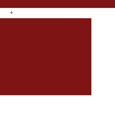
(15) 2104-8520
(15) 99796-9373
ate de Cortar Unha
Alicate de Corte de Unha
Alicate de Unha
Alicate de Unha 722
de Unha Postiça
Alicate de Unha Profissional
r Alicate
Amolar Alicate a Laser
 Alicate de Cutícula
Amolar Alicate de Unha
a na Hora
Amolar Alicate Delivery
Alicate na Hora
Amolar Alicate Perto de Mim
 Afiar Alicates
Carimbo Cnpj em Sorocaba
rocaba
Carimbo com Datador Sorocaba
Carimbo de Enfermagem em Sorocaba
 Zona Norte de Sorocaba