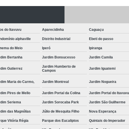
Fechadura Porta
Instalação de F
Instalação de Fe
os do Itavuvu
Aparecidinha
Caguaçu
Instalação de Fechad
domínio alphaville
Distrito Industrial
Ebeti do passo
Instalação de F
anema do Meio
Iperó
Ipiranga
Instalação de Fechadu
rdim Bertanha
Jardim Bonsucesso
Jardim Camila
Jardim Humberto de
Instalação de Fechad
dim Gutierrez
Jardim Iguatemi
Campos
Instalação de F
rdim Maria do Carmo,
Jardim Montreal
Jardim Nogueira
Instalação de Fechadura 
dim Pires de Mello
Jardim Portal da Colina
Jardim Portal do Itavuv
Instalação
rdim Seriema
Jardim Sorocaba Park
Jardim São Guilherme
Instalação de F
rdim das Magnólias
Júlio de Mesquita Filho
Nova Esperança
Instalação e Reparo de Fechad
que Vitória Régia
Parque dos Eucaliptos
Quintais do Imperador
Miolo da Fechadura
Miolo d