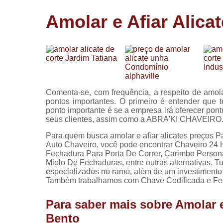
Cópia de
Amolar e Afiar Alic
chaves
Fechadura 
portas
Instalação 
fechadura
Miolo de
Comenta-se, com frequência, a respeito de amola
fechadura
pontos importantes. O primeiro é entender que t
ponto importante é se a empresa irá oferecer pon
Segredo d
seus clientes, assim como a ABRA'KI CHAVEIRO
fechadura
Para quem busca amolar e afiar alicates preços Pa
Auto Chaveiro, você pode encontrar Chaveiro 24
Fechadura Para Porta De Correr, Carimbo Person
Miolo De Fechaduras, entre outras alternativas. T
especializados no ramo, além de um investimento
Também trabalhamos com Chave Codificada e Fech
Para saber mais sobre Amolar e
Bento