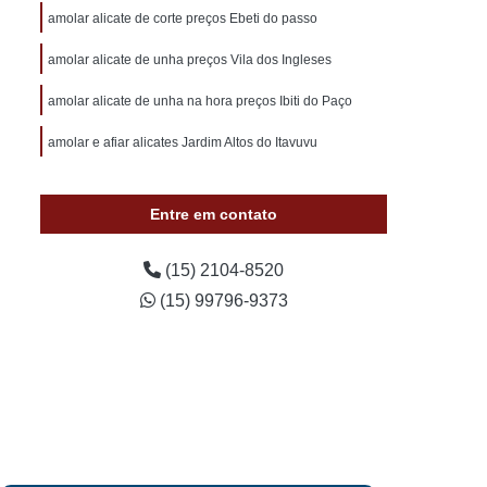
otivo 24 Horas
Chaveiro de Carros 24 Horas
amolar alicate de corte preços Ebeti do passo
 Sorocaba
Chaveiro Auto 24 Horas Sorocaba
amolar alicate de unha preços Vila dos Ingleses
 24 Horas Zona Norte de Sorocaba
amolar alicate de unha na hora preços Ibiti do Paço
utomotivo 24h Sorocaba
amolar e afiar alicates Jardim Altos do Itavuvu
ivo Chave Codificada Sorocaba
vo Chaves Codificadas Sorocaba
Entre em contato
otivo de Carro em Sorocaba
tivo e Residencial Sorocaba
(15) 2104-8520
(15) 99796-9373
im Sorocaba
Chaveiro Automotivo Sorocaba
 Norte de Sorocaba
Canivete Chave
 Canivete
Chave Canivete Codificada
Carro
Chave Canivete para Moto
ve de Canivete
Chave de Carros Canivete