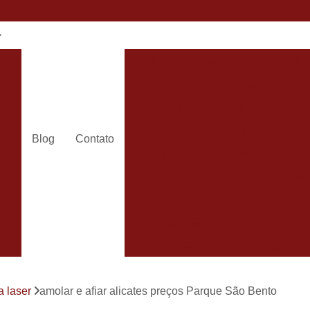
e
Alicate Cortador de Unha
Alic
Alicate de Corte Unha
Alicate de Unha Corte
Alicate 
Alicate Unha
Amola
Blog
Contato
Amolar Alicate de Corte
Amolar
dos
Amolar Alicate de Unh
24h
Amolar Alicate e Facas
Amolar 
s
Amolar Alicate Unha
Amolar e
s
Carimbo com Data e Nome So
Carimbo com Nome Sorocaba
a laser
amolar e afiar alicates preços Parque São Bento
Carimbo na
s