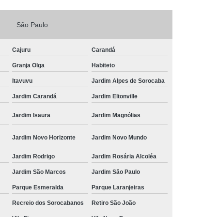
Fechadura Porta de Vidro
São Paulo
echadura Adicional Sorocaba
chadura com Segredo Sorocaba
Cajuru
Carandá
ura de Porta com Segredo Sorocaba
Granja Olga
Habiteto
echadura de Portas Sorocaba
Itavuvu
Jardim Alpes de Sorocaba
ra Digital Zona Norte de Sorocaba
Jardim Carandá
Jardim Eltonville
ura em Porta de Madeira Sorocaba
Jardim Isaura
Jardim Magnólias
echadura em Portão Sorocaba
Jardim Novo Horizonte
Jardim Novo Mundo
Portão Social Zona Norte de Sorocaba
u
Jardim Rodrigo
Jardim Rosária Alcoléa
 de Fechadura Sorocaba
Jardim São Marcos
Jardim São Paulo
echaduras em Portas Sorocaba
Parque Esmeralda
Parque Laranjeiras
ura de Portão Sorocaba
Fechadura Miolo
Recreio dos Sorocabanos
Retiro São João
e Fechadura
Miolo de Fechadura de Porta