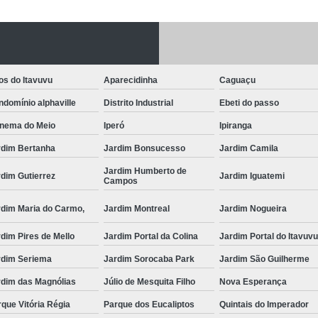
Fechadura Porta
Instalação de F
Instalação de Fe
os do Itavuvu
Aparecidinha
Caguaçu
Instalação de Fechad
domínio alphaville
Distrito Industrial
Ebeti do passo
Instalação de F
anema do Meio
Iperó
Ipiranga
Instalação de Fechadu
rdim Bertanha
Jardim Bonsucesso
Jardim Camila
Instalação de Fechad
Jardim Humberto de
dim Gutierrez
Jardim Iguatemi
Campos
Instalação de F
rdim Maria do Carmo,
Jardim Montreal
Jardim Nogueira
Instalação de Fechadura 
dim Pires de Mello
Jardim Portal da Colina
Jardim Portal do Itavuv
Instalação
rdim Seriema
Jardim Sorocaba Park
Jardim São Guilherme
Instalação de F
rdim das Magnólias
Júlio de Mesquita Filho
Nova Esperança
Instalação e Reparo de Fechad
que Vitória Régia
Parque dos Eucaliptos
Quintais do Imperador
Miolo da Fechadura
Miolo d