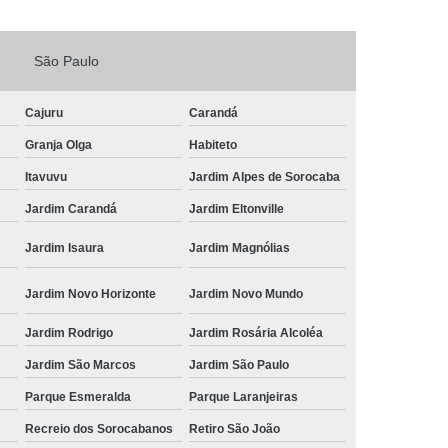
Fechadura Porta de Vidro
São Paulo
echadura Adicional Sorocaba
chadura com Segredo Sorocaba
Cajuru
Carandá
ura de Porta com Segredo Sorocaba
Granja Olga
Habiteto
echadura de Portas Sorocaba
Itavuvu
Jardim Alpes de Sorocaba
ra Digital Zona Norte de Sorocaba
Jardim Carandá
Jardim Eltonville
ura em Porta de Madeira Sorocaba
Jardim Isaura
Jardim Magnólias
echadura em Portão Sorocaba
Jardim Novo Horizonte
Jardim Novo Mundo
Portão Social Zona Norte de Sorocaba
u
Jardim Rodrigo
Jardim Rosária Alcoléa
 de Fechadura Sorocaba
Jardim São Marcos
Jardim São Paulo
echaduras em Portas Sorocaba
Parque Esmeralda
Parque Laranjeiras
ura de Portão Sorocaba
Fechadura Miolo
Recreio dos Sorocabanos
Retiro São João
e Fechadura
Miolo de Fechadura de Porta