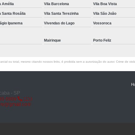
a Amélia
Vila Barcelona
Vila Boa Vista
Miolo de Fechadura de Porta d
a Santa Rosália
Vila Santa Terezinha
Vila São João
Miolo de Fechadura Porta d
lágio Ipanema
Vivendas do Lago
Vossoroca
Miolo Fechadura
Miolo Fechadura Porta
Mairinque
Porto Feliz
Fechadura com Segredo
Fechadura com S
rcial ou total, mesmo citando nossos links, é proibida sem a autorização do autor. Crime de viol
Fechadura de Porta co
Fechadura Segredo
Fechadu
H
Segredo de Fechadura
Segredo
caba - SP
88-8888
(15)
Troca d
iro@gmail.com