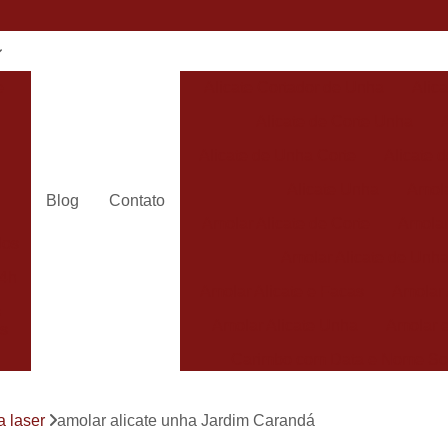
e
Alicate Cortador de Unha
Alic
Alicate de Corte Unha
Alicate de Unha Corte
Alicate 
Alicate Unha
Amola
Blog
Contato
Amolar Alicate de Corte
Amolar
dos
Amolar Alicate de Unh
24h
Amolar Alicate e Facas
Amolar 
s
Amolar Alicate Unha
Amolar e
s
Carimbo com Data e Nome So
Carimbo com Nome Sorocaba
a laser
amolar alicate unha Jardim Carandá
Carimbo na
s