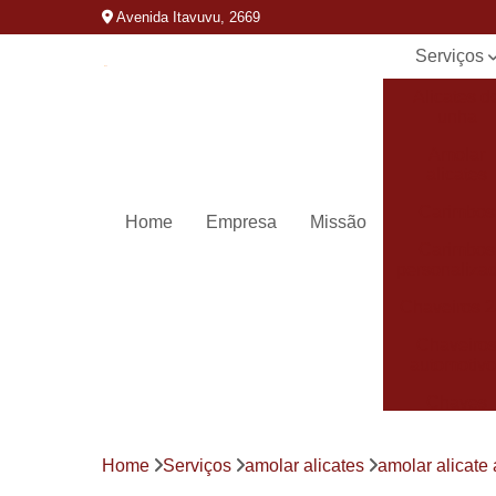
Avenida Itavuvu, 2669
Serviços
Alicates d
unha
Amolar
alicates
Carimbos
Home
Empresa
Missão
Carimbos
personaliza
Chaveiros 
Chaveiro
automotivo
Chaves
canivete
Chaves
Home
Serviços
amolar alicates
amolar alicate 
codificada