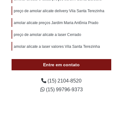
otivo 24 Horas
Chaveiro de Carros 24 Horas
preço de amolar alicate delivery Vila Santa Terezinha
 Sorocaba
Chaveiro Auto 24 Horas Sorocaba
amolar alicate preços Jardim Maria Antônia Prado
 24 Horas Zona Norte de Sorocaba
utomotivo 24h Sorocaba
preço de amolar alicate a laser Cerrado
ivo Chave Codificada Sorocaba
amolar alicate a laser valores Vila Santa Terezinha
vo Chaves Codificadas Sorocaba
Entre em contato
otivo de Carro em Sorocaba
tivo e Residencial Sorocaba
(15) 2104-8520
im Sorocaba
Chaveiro Automotivo Sorocaba
(15) 99796-9373
 Norte de Sorocaba
Canivete Chave
 Canivete
Chave Canivete Codificada
Carro
Chave Canivete para Moto
ve de Canivete
Chave de Carros Canivete