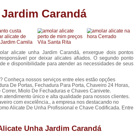
Carimbo Person
 Jardim Carandá
Carimbo Personalizado Grand
de
Carimbo Profissional Perso
Carimbos para Professores Sor
de
s
Carimbo Datador Personali
olar alicate unha Jardim Carandá, enxergue dois pontos
Carimbo de Madeira Persona
 responsável por deixar alicates afiados. O segundo ponto
s
ade e disponibilidade para atender as necessidades de seus
Carimbo Madeira Personal
e
s
Carimbo para Tecido Per
? Conheça nossos serviços entre eles estão opções
ura De Portas, Fechadura Para Porta, Chaveiro 24 Horas,
Carimbo Personalizado com S
 Correr, Miolo De Fechaduras e Chaves Canivete.
m atendimento único e alta qualidade para nossos clientes.
Carimbo Redondo Personaliz
haveiro com excelência., a empresa nos destacando no
mo Alicate De Unha Profissional e Chave Codificada. Entre
Chaveiro 24 Horas
Chaveiro 24 Horas Mais Pr
Alicate Unha Jardim Carandá
Chaveiro 24 Horas Próximo a