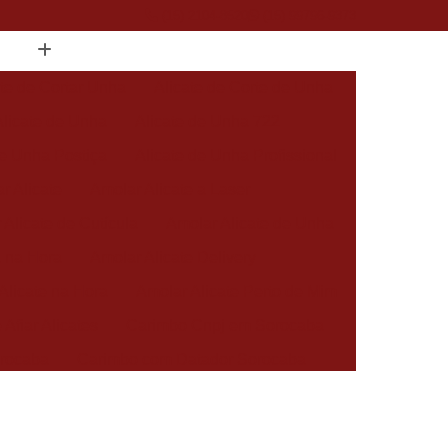
(15) 2104-8520
(15) 99796-9373
ate de Cortar Unha
Alicate de Corte de Unha
Alicate de Unha
Alicate de Unha 722
de Unha Postiça
Alicate de Unha Profissional
r Alicate
Amolar Alicate a Laser
 Alicate de Cutícula
Amolar Alicate de Unha
a na Hora
Amolar Alicate Delivery
Alicate na Hora
Amolar Alicate Perto de Mim
 Afiar Alicates
Carimbo Cnpj em Sorocaba
rocaba
Carimbo com Datador Sorocaba
Carimbo de Enfermagem em Sorocaba
 Zona Norte de Sorocaba