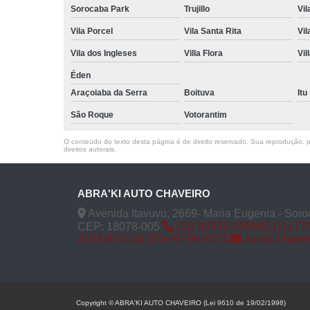
Sorocaba Park
Trujillo
Vil
Vila Porcel
Vila Santa Rita
Vil
Vila dos Ingleses
Villa Flora
Vil
Éden
Araçoiaba da Serra
Boituva
Itu
São Roque
Votorantim
O conteúdo do texto desta página é de direito reservado. Sua reprodução, pa
direitos autorais
.
ABRA'KI AUTO CHAVEIRO
Avenida Itavuvu, 2669- Maria Eugenia - Soro
CEP: 18078-005
(11) 99999-9999
(11) 77
2104-8520
(15) 99796-9373
abraki.chave
Copyright © ABRA'KI AUTO CHAVEIRO (Lei 9610 de 19/02/1998)