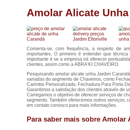
Cópia de
Amolar Alicate Unha
chaves
Fechadura 
portas
Instalação 
fechadura
Comenta-se, com frequência, a respeito de am
Miolo de
importantes. O primeiro é entender que técnica
fechadura
importante é se a empresa irá oferecer pontualid
clientes, assim como a ABRA'KI CHAVEIRO.
Segredo d
fechadura
Pesquisando amolar alicate unha Jardim Carandá
variadas do segmento de Chaveiros, como Fechad
Carimbo Personalizado, Fechadura Para Porta De
Garantimos a satisfação dos clientes através de u
Carregamos o objetivo de oferecer serviços de c
segmento. Também oferecemos outros serviços, co
em contato conosco para mais informações.
Para saber mais sobre Amolar 