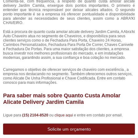
Comenta-se, com frequência, a respeito de quanto custa amolar alicate
delivery Jardim Camila, enxergue dois pontos importantes. O primeiro é
entender que técnica responsável por deixar alicates afiados. O segundo
ponto importante é se a empresa irá oferecer pontualidade e disponibilidade
para atender as necessidades de seus clientes, assim como a ABRA'KI
CHAVEIRO.
Está a procura de quanto custa amolar alicate delivery Jardim Camila, A Abra'ki
Auto Chaveiro atua no segmento de Chaveiros, e disponibiliza para seus
clientes serviços como o de Fechadura Para Porta, Chaveiro 24 Horas,
Carimbos Personalizados, Fechadura Para Porta De Correr, Chaves Canivete
e Fechadura De Portas. Para uma maior satisfação dos clientes, a empresa
busca investir nos melhores profissionais do mercado, e em instalações
modernas, garantindo assim, a sua confiança e boa cotação no mercado.
Carregamos o objetivo de oferecer serviços de chaveiro com excelência., a
empresa nos destacando no segmento. Também oferecemos outros serviços,
como Alicate De Unha Profissional e Chave Codificada. Entre em contato
conosco para mais informações.
Para saber mais sobre Quanto Custa Amolar
Alicate Delivery Jardim Camila
Ligue para
(15) 2104-8520
ou
clique aqui
e entre em contato por email.
Solicite um orçamento