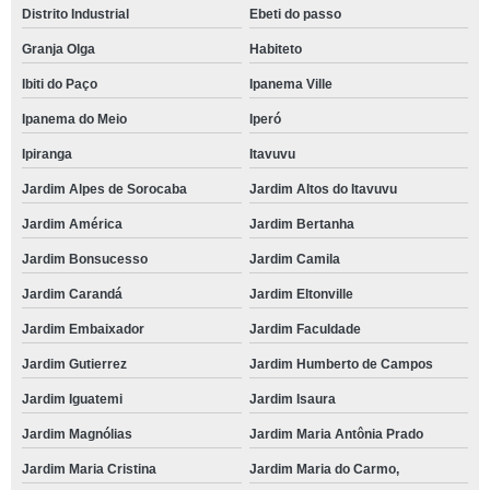
Distrito Industrial
Ebeti do passo
Granja Olga
Habiteto
Ibiti do Paço
Ipanema Ville
Ipanema do Meio
Iperó
Ipiranga
Itavuvu
Jardim Alpes de Sorocaba
Jardim Altos do Itavuvu
Jardim América
Jardim Bertanha
Jardim Bonsucesso
Jardim Camila
Jardim Carandá
Jardim Eltonville
Jardim Embaixador
Jardim Faculdade
Jardim Gutierrez
Jardim Humberto de Campos
Jardim Iguatemi
Jardim Isaura
Jardim Magnólias
Jardim Maria Antônia Prado
Jardim Maria Cristina
Jardim Maria do Carmo,