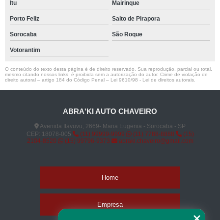
Itu
Mairinque
Porto Feliz
Salto de Pirapora
Sorocaba
São Roque
Votorantim
O conteúdo do texto desta página é de direito reservado. Sua reprodução, parcial ou total,
mesmo citando nossos links, é proibida sem a autorização do autor. Crime de violação de
direito autoral – artigo 184 do Código Penal –
Lei 9610/98 - Lei de direitos autorais
.
ABRA'KI AUTO CHAVEIRO
Avenida Itavuvu, 2669- Maria Eugenia - Sorocaba - SP
CEP: 18078-005
(11) 99999-9999
(11) 7788-8888
(15)
2104-8520
(15) 99796-9373
abraki.chaveiro@gmail.com
Home
Empresa