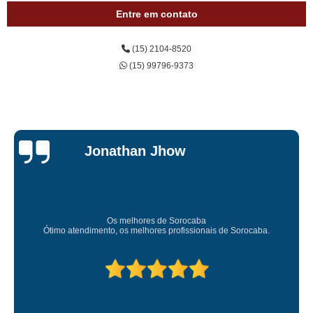
Entre em contato
(15) 2104-8520
(15) 99796-9373
onathan Jhow
Os melhores de Sorocaba
Amei o atendime
mento, os melhores profissionais de Sorocaba.
Deixou 