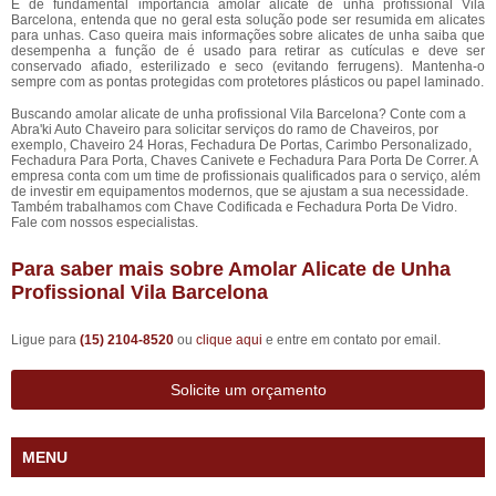
É de fundamental importância amolar alicate de unha profissional Vila
Barcelona, entenda que no geral esta solução pode ser resumida em alicates
para unhas. Caso queira mais informações sobre alicates de unha saiba que
desempenha a função de é usado para retirar as cutículas e deve ser
conservado afiado, esterilizado e seco (evitando ferrugens). Mantenha-o
sempre com as pontas protegidas com protetores plásticos ou papel laminado.
Buscando amolar alicate de unha profissional Vila Barcelona? Conte com a
Abra'ki Auto Chaveiro para solicitar serviços do ramo de Chaveiros, por
exemplo, Chaveiro 24 Horas, Fechadura De Portas, Carimbo Personalizado,
Fechadura Para Porta, Chaves Canivete e Fechadura Para Porta De Correr. A
empresa conta com um time de profissionais qualificados para o serviço, além
de investir em equipamentos modernos, que se ajustam a sua necessidade.
Também trabalhamos com Chave Codificada e Fechadura Porta De Vidro.
Fale com nossos especialistas.
Para saber mais sobre Amolar Alicate de Unha
Profissional Vila Barcelona
Ligue para
(15) 2104-8520
ou
clique aqui
e entre em contato por email.
Solicite um orçamento
MENU