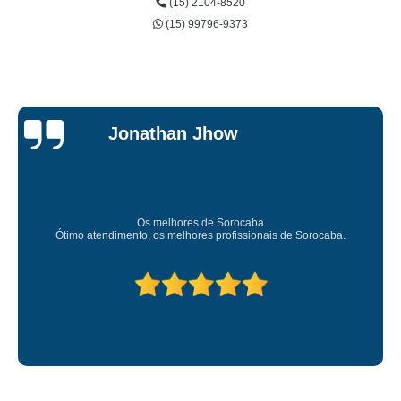
(15) 2104-8520
(15) 99796-9373
Jessica
Carvalho
Super recomendo!
Amei o atendimento. Preco super bom. Superou minhas 
rocaba.
Deixou o meu bem super arrumadinhooo recom