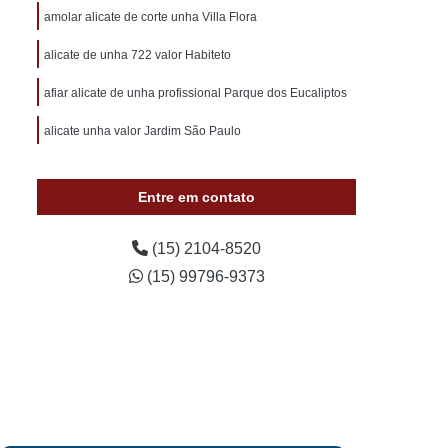
otivo 24 Horas
Chaveiro de Carros 24 Horas
amolar alicate de corte unha Villa Flora
 Sorocaba
Chaveiro Auto 24 Horas Sorocaba
alicate de unha 722 valor Habiteto
 24 Horas Zona Norte de Sorocaba
afiar alicate de unha profissional Parque dos Eucaliptos
utomotivo 24h Sorocaba
alicate unha valor Jardim São Paulo
ivo Chave Codificada Sorocaba
vo Chaves Codificadas Sorocaba
Entre em contato
otivo de Carro em Sorocaba
tivo e Residencial Sorocaba
(15) 2104-8520
(15) 99796-9373
im Sorocaba
Chaveiro Automotivo Sorocaba
 Norte de Sorocaba
Canivete Chave
 Canivete
Chave Canivete Codificada
Carro
Chave Canivete para Moto
ve de Canivete
Chave de Carros Canivete