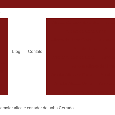
e
Alicate Cortador de Unha
Alic
Alicate de Corte Unha
Alicate de Unha Corte
Alicate 
Alicate Unha
Amola
Blog
Contato
Amolar Alicate de Corte
Amolar
dos
Amolar Alicate de Unh
24h
Amolar Alicate e Facas
Amolar 
s
Amolar Alicate Unha
Amolar e
s
Carimbo com Data e Nome So
Carimbo com Nome Sorocaba
amolar alicate cortador de unha Cerrado
Carimbo na
s