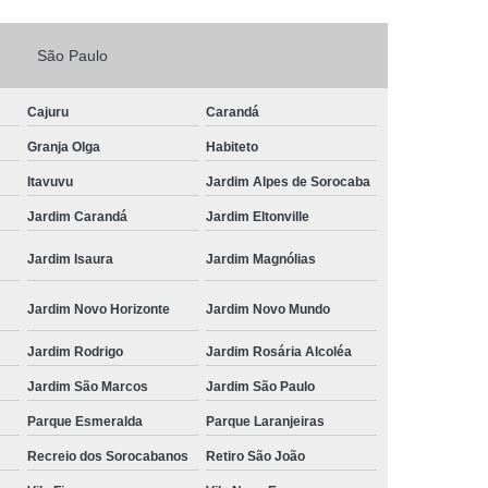
Fechadura Porta de Vidro
São Paulo
echadura Adicional Sorocaba
chadura com Segredo Sorocaba
Cajuru
Carandá
ura de Porta com Segredo Sorocaba
Granja Olga
Habiteto
echadura de Portas Sorocaba
Itavuvu
Jardim Alpes de Sorocaba
ra Digital Zona Norte de Sorocaba
Jardim Carandá
Jardim Eltonville
ura em Porta de Madeira Sorocaba
Jardim Isaura
Jardim Magnólias
echadura em Portão Sorocaba
Jardim Novo Horizonte
Jardim Novo Mundo
Portão Social Zona Norte de Sorocaba
u
Jardim Rodrigo
Jardim Rosária Alcoléa
 de Fechadura Sorocaba
Jardim São Marcos
Jardim São Paulo
echaduras em Portas Sorocaba
Parque Esmeralda
Parque Laranjeiras
ura de Portão Sorocaba
Fechadura Miolo
Recreio dos Sorocabanos
Retiro São João
e Fechadura
Miolo de Fechadura de Porta