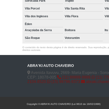
Sorocaba Park
Trujillo
Vil
Vila Porcel
Vila Santa Rita
Vil
Vila dos Ingleses
Villa Flora
Vil
Éden
Araçoiaba da Serra
Boituva
Itu
São Roque
Votorantim
O conteúdo do texto desta página é de direito reservado. Sua reprodução, pa
direitos autorais
.
ABRA'KI AUTO CHAVEIRO
Avenida Itavuvu, 2669- Maria Eugenia - Soro
CEP: 18078-005
(11) 99999-9999
(11) 77
2104-8520
(15) 99796-9373
abraki.chave
Copyright © ABRA'KI AUTO CHAVEIRO (Lei 9610 de 19/02/1998)