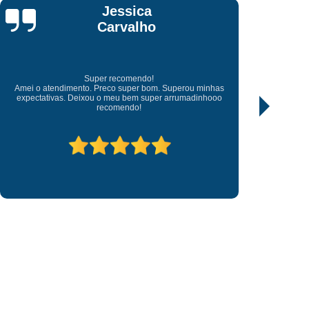
 Chave Canivete
Fazer Chave Canivete
José
Chave Codificada
Chave Codificada Carro
Nascimento
 Alarme
Chave Codificada Cópia
arro
Chaveiro Chave Codificada
Excelentes profissionais
Excelentes profissional, transparente e justo no valor cobrado,
a
Conserto de Chave Codificada
prestativo atendeu prontamente ao chamado fora do horário
comercial.
have Tetra Cópia
Chaveiro Cópia de Chave
ave Carro
Cópia Chave Codificada
ia Chave Multiponto
Cópia Chave Tetra
ave Codificada
Cópia de Chave de Carro
ura de Porta
Fechadura de Porta Abertura
 Senha
Fechadura de Porta Digital
o
Fechadura Digital para Porta de Vidro
ara Porta
Fechadura para Porta
orrer
Fechadura para Porta de Vidro