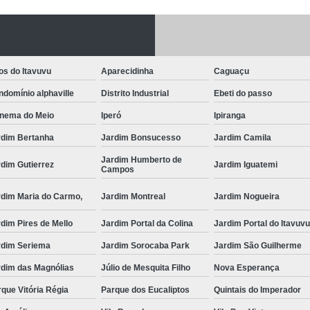
Fechadura Porta
Instalação de F
Instalação de Fe
os do Itavuvu
Aparecidinha
Caguaçu
Instalação de Fechad
domínio alphaville
Distrito Industrial
Ebeti do passo
Instalação de F
anema do Meio
Iperó
Ipiranga
Instalação de Fechadu
rdim Bertanha
Jardim Bonsucesso
Jardim Camila
Jardim Humberto de
Instalação de Fechad
dim Gutierrez
Jardim Iguatemi
Campos
Instalação de F
rdim Maria do Carmo,
Jardim Montreal
Jardim Nogueira
Instalação de Fechadura 
dim Pires de Mello
Jardim Portal da Colina
Jardim Portal do Itavuv
Instalação
rdim Seriema
Jardim Sorocaba Park
Jardim São Guilherme
Instalação de F
rdim das Magnólias
Júlio de Mesquita Filho
Nova Esperança
Instalação e Reparo de Fechad
que Vitória Régia
Parque dos Eucaliptos
Quintais do Imperador
Miolo da Fechadura
Miolo d