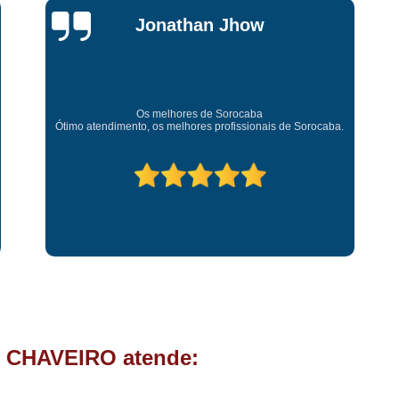
Chave Tipo Canivete
Chip
Jessica
Chave Automotiva Codificada
Carvalho
Chave Codificada com
Chave Codificada de C
Super recomendo!
Amei o atendimento. Preco super bom. Superou minhas
Chip Chave Codificad
 Sorocaba.
expectativas. Deixou o meu bem super arrumadinhooo
recomendo!
Fechadura Chave Codificada
C
Cópia Chave
Cópia Ch
Cópia Chave de Carro
Cóp
Cópia de Chave
Cópia de Ch
Cópia de Chave Tetra
Fechad
Fechadura de Porta com
Fechadura de Porta Instalaçã
 CHAVEIRO atende:
Fechadura Elétrica p
Fechadura para Porta de C