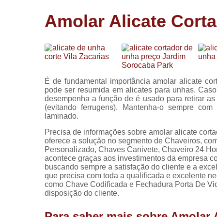
Cópia de
Amolar Alicate Cort
chaves
Fechadura 
portas
Instalação 
fechadura
É de fundamental importância amolar alicate co
Miolo de
pode ser resumida em alicates para unhas. Caso
fechadura
desempenha a função de é usado para retirar as c
(evitando ferrugens). Mantenha-o sempre com 
Segredo d
laminado.
fechadura
Precisa de informações sobre amolar alicate cort
oferece a solução no segmento de Chaveiros, co
Personalizado, Chaves Canivete, Chaveiro 24 Hora
acontece graças aos investimentos da empresa com
buscando sempre a satisfação do cliente e a excel
que precisa com toda a qualificada e excelente n
como Chave Codificada e Fechadura Porta De Vidr
disposição do cliente.
Para saber mais sobre Amolar 