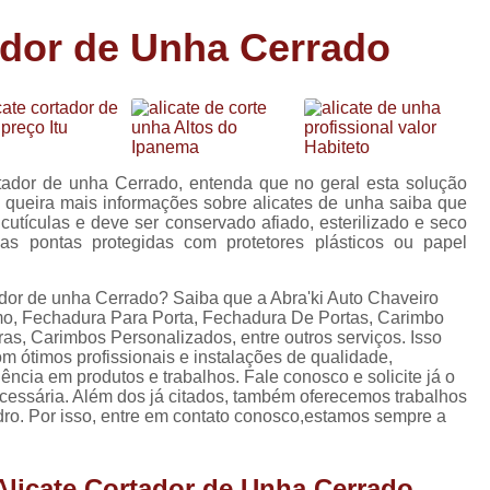
Carimbo Person
ador de Unha Cerrado
Carimbo Personalizado Grand
de
Carimbo Profissional Perso
Carimbos para Professores Sor
de
s
Carimbo Datador Personali
rtador de unha Cerrado, entenda que no geral esta solução
Carimbo de Madeira Persona
 queira mais informações sobre alicates de unha saiba que
s
utículas e deve ser conservado afiado, esterilizado e seco
Carimbo Madeira Personal
as pontas protegidas com protetores plásticos ou papel
e
s
Carimbo para Tecido Per
ador de unha Cerrado? Saiba que a Abra'ki Auto Chaveiro
Carimbo Personalizado com S
mo, Fechadura Para Porta, Fechadura De Portas, Carimbo
s, Carimbos Personalizados, entre outros serviços. Isso
Carimbo Redondo Personaliz
 ótimos profissionais e instalações de qualidade,
ência em produtos e trabalhos. Fale conosco e solicite já o
Chaveiro 24 Horas
ecessária. Além dos já citados, também oferecemos trabalhos
o. Por isso, entre em contato conosco,estamos sempre a
Chaveiro 24 Horas Mais Pr
Chaveiro 24 Horas Próximo a
Alicate Cortador de Unha Cerrado