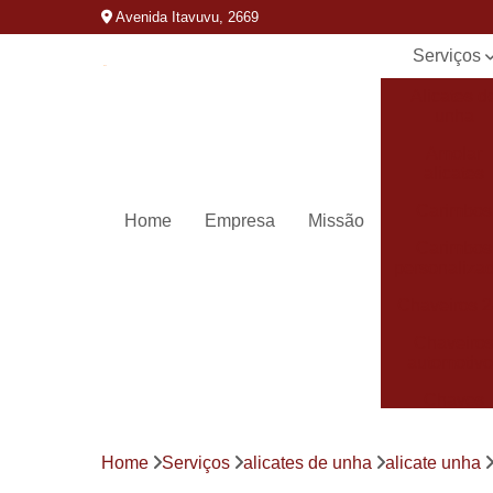
Avenida Itavuvu, 2669
Serviços
Alicates d
unha
Amolar
alicates
Carimbos
Home
Empresa
Missão
Carimbos
personaliza
Chaveiros 
Chaveiro
automotivo
Chaves
canivete
Chaves
Home
Serviços
alicates de unha
alicate unha
codificada