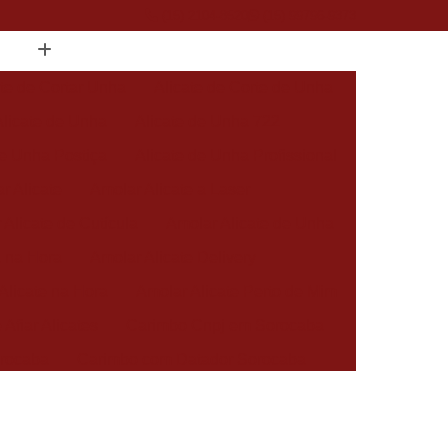
(15) 2104-8520
(15) 99796-9373
ate de Cortar Unha
Alicate de Corte de Unha
Alicate de Unha
Alicate de Unha 722
de Unha Postiça
Alicate de Unha Profissional
r Alicate
Amolar Alicate a Laser
 Alicate de Cutícula
Amolar Alicate de Unha
a na Hora
Amolar Alicate Delivery
Alicate na Hora
Amolar Alicate Perto de Mim
 Afiar Alicates
Carimbo Cnpj em Sorocaba
rocaba
Carimbo com Datador Sorocaba
Carimbo de Enfermagem em Sorocaba
 Zona Norte de Sorocaba