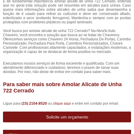
É de fundamental importância amolar alicate de unha 722 Cerrado, entenda
que no geral esta solução pode ser resumida em alicates para unhas. Caso
queira mais informações sobre alicates de unha saiba que desempenha a
função de é usado para retirar as cutículas e deve ser conservado afiado,
esterilizado e seco (evitando ferrugens). Mantenha-o sempre com as pontas
protegidas com protetores plásticos ou papel laminado.
Você busca por amolar alicate de unha 722 Cerrado? Na Abra'ki Auto
Chaveiro, você encontra a solução que busca ao se tratar de Chaveiros.
Oferecemos serviços como Chaveiro 24 Horas, Fechadura De Portas, Carimbo
Personalizado, Fechadura Para Porta, Carimbos Personalizados, Chaves
Canivete. Com profissionais altamente capacitados, e instalações modernas, a
organização é capaz de se destacar de forma positiva no mercado.
Executamos nossos serviços de forma excelente e qualificada. Com um
atendimento diferenciado e cuidadoso, teremos o prazer de sanar suas
dúvidas. Por isso, não deixe de entrar em contato para saber mais.
Para saber mais sobre Amolar Alicate de Unha
722 Cerrado
Ligue para
(15) 2104-8520
ou
clique aqui
e entre em contato por email.
Solicite um orçamento