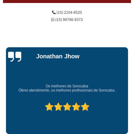
(15) 2104-8520
(15) 99796-9373
Jessica
Carvalho
Super recomendo!
Amei o atendimento. Preco super bom. Superou minhas expectativas.
Deixou o meu bem super arrumadinhooo recomendo!