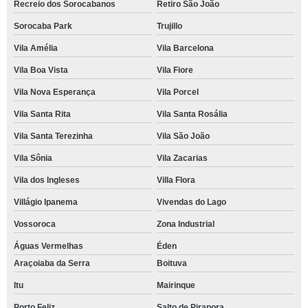
Recreio dos Sorocabanos
Retiro São João
Sorocaba Park
Trujillo
Vila Amélia
Vila Barcelona
Vila Boa Vista
Vila Fiore
Vila Nova Esperança
Vila Porcel
Vila Santa Rita
Vila Santa Rosália
Vila Santa Terezinha
Vila São João
Vila Sônia
Vila Zacarias
Vila dos Ingleses
Villa Flora
Villágio Ipanema
Vivendas do Lago
Vossoroca
Zona Industrial
Águas Vermelhas
Éden
Araçoiaba da Serra
Boituva
Itu
Mairinque
Porto Feliz
Salto de Pirapora