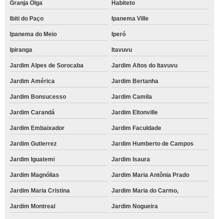
Granja Olga
Habiteto
Ibiti do Paço
Ipanema Ville
Ipanema do Meio
Iperó
Ipiranga
Itavuvu
Jardim Alpes de Sorocaba
Jardim Altos do Itavuvu
Jardim América
Jardim Bertanha
Jardim Bonsucesso
Jardim Camila
Jardim Carandá
Jardim Eltonville
Jardim Embaixador
Jardim Faculdade
Jardim Gutierrez
Jardim Humberto de Campos
Jardim Iguatemi
Jardim Isaura
Jardim Magnólias
Jardim Maria Antônia Prado
Jardim Maria Cristina
Jardim Maria do Carmo,
Jardim Montreal
Jardim Nogueira