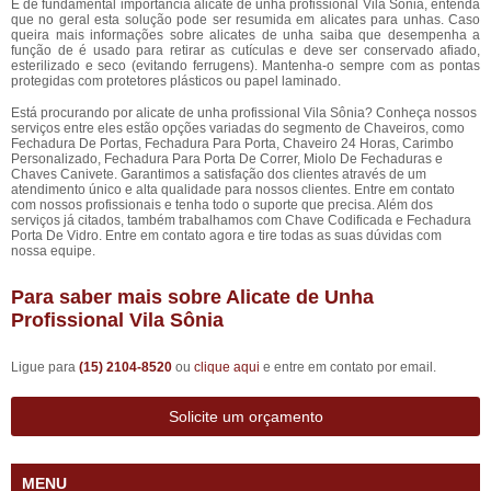
É de fundamental importância alicate de unha profissional Vila Sônia, entenda
que no geral esta solução pode ser resumida em alicates para unhas. Caso
queira mais informações sobre alicates de unha saiba que desempenha a
função de é usado para retirar as cutículas e deve ser conservado afiado,
esterilizado e seco (evitando ferrugens). Mantenha-o sempre com as pontas
protegidas com protetores plásticos ou papel laminado.
Está procurando por alicate de unha profissional Vila Sônia? Conheça nossos
serviços entre eles estão opções variadas do segmento de Chaveiros, como
Fechadura De Portas, Fechadura Para Porta, Chaveiro 24 Horas, Carimbo
Personalizado, Fechadura Para Porta De Correr, Miolo De Fechaduras e
Chaves Canivete. Garantimos a satisfação dos clientes através de um
atendimento único e alta qualidade para nossos clientes. Entre em contato
com nossos profissionais e tenha todo o suporte que precisa. Além dos
serviços já citados, também trabalhamos com Chave Codificada e Fechadura
Porta De Vidro. Entre em contato agora e tire todas as suas dúvidas com
nossa equipe.
Para saber mais sobre Alicate de Unha
Profissional Vila Sônia
Ligue para
(15) 2104-8520
ou
clique aqui
e entre em contato por email.
Solicite um orçamento
MENU