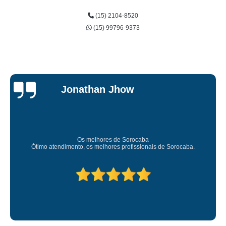
(15) 2104-8520
(15) 99796-9373
Jessica
Carvalho
Super recomendo!
Amei o atendimento. Preco super bom. Superou minhas expectati
Deixou o meu bem super arrumadinhooo recomendo!