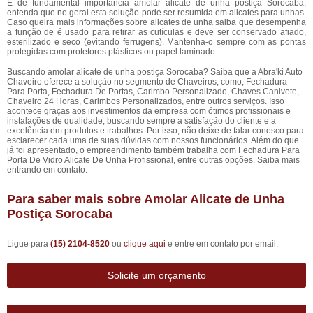
É de fundamental importância amolar alicate de unha postiça Sorocaba,
entenda que no geral esta solução pode ser resumida em alicates para unhas.
Caso queira mais informações sobre alicates de unha saiba que desempenha
a função de é usado para retirar as cutículas e deve ser conservado afiado,
esterilizado e seco (evitando ferrugens). Mantenha-o sempre com as pontas
protegidas com protetores plásticos ou papel laminado.
Buscando amolar alicate de unha postiça Sorocaba? Saiba que a Abra'ki Auto
Chaveiro oferece a solução no segmento de Chaveiros, como, Fechadura
Para Porta, Fechadura De Portas, Carimbo Personalizado, Chaves Canivete,
Chaveiro 24 Horas, Carimbos Personalizados, entre outros serviços. Isso
acontece graças aos investimentos da empresa com ótimos profissionais e
instalações de qualidade, buscando sempre a satisfação do cliente e a
excelência em produtos e trabalhos. Por isso, não deixe de falar conosco para
esclarecer cada uma de suas dúvidas com nossos funcionários. Além do que
já foi apresentado, o empreendimento também trabalha com Fechadura Para
Porta De Vidro Alicate De Unha Profissional, entre outras opções. Saiba mais
entrando em contato.
Para saber mais sobre Amolar Alicate de Unha
Postiça Sorocaba
Ligue para
(15) 2104-8520
ou
clique aqui
e entre em contato por email.
Solicite um orçamento