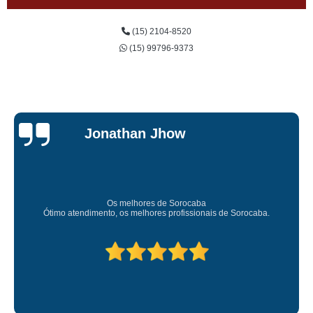
(15) 2104-8520
(15) 99796-9373
onathan Jhow
Os melhores de Sorocaba
Amei o atendime
mento, os melhores profissionais de Sorocaba.
Deixou 