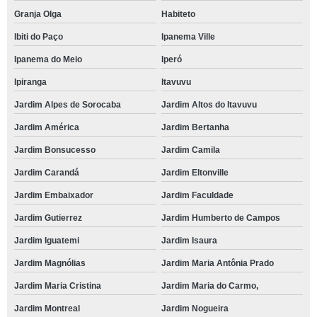
Granja Olga
Habiteto
Ibiti do Paço
Ipanema Ville
Ipanema do Meio
Iperó
Ipiranga
Itavuvu
Jardim Alpes de Sorocaba
Jardim Altos do Itavuvu
Jardim América
Jardim Bertanha
Jardim Bonsucesso
Jardim Camila
Jardim Carandá
Jardim Eltonville
Jardim Embaixador
Jardim Faculdade
Jardim Gutierrez
Jardim Humberto de Campos
Jardim Iguatemi
Jardim Isaura
Jardim Magnólias
Jardim Maria Antônia Prado
Jardim Maria Cristina
Jardim Maria do Carmo,
Jardim Montreal
Jardim Nogueira