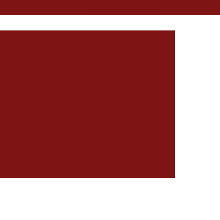
(15) 2104-8520
(15) 99796-9373
ate de Cortar Unha
Alicate de Corte de Unha
Alicate de Unha
Alicate de Unha 722
de Unha Postiça
Alicate de Unha Profissional
r Alicate
Amolar Alicate a Laser
 Alicate de Cutícula
Amolar Alicate de Unha
a na Hora
Amolar Alicate Delivery
Alicate na Hora
Amolar Alicate Perto de Mim
 Afiar Alicates
Carimbo Cnpj em Sorocaba
rocaba
Carimbo com Datador Sorocaba
Carimbo de Enfermagem em Sorocaba
 Zona Norte de Sorocaba