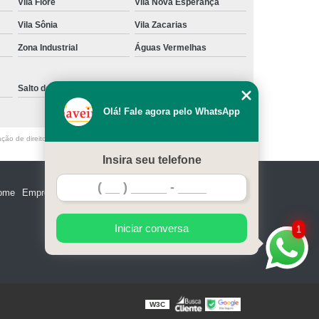
Vila Fiore
Vila Nova Esperança
e Madeira
Miolo de Fechadura de Portão
Vila Sônia
Vila Zacarias
e Alumínio
Miolo de Fechadura Tetra
Zona Industrial
Águas Vermelhas
Miolo Fechadura Manutenção
 de Vidro
Miolo para Fechadura
Salto de Pirapora
Sorocaba
Fechadura com Segredo Numérico
Olá! Fale agora pelo WhatsApp
egredo para Porta de Madeira
ação de direito autoral – artigo 184 do Código Penal –
Lei 9610/98 - Lei de
m Segredo
Fechadura de Segredo
Insira seu telefone
ra Segredo Porta
Segredo da Fechadura
ome
Empresa
Missão
Serviços
Contato
Mapa do site
 Fechadura
Troca de Segredo de Fechadura
e Segredo Fechadura
Iniciar conversa
1
W3C