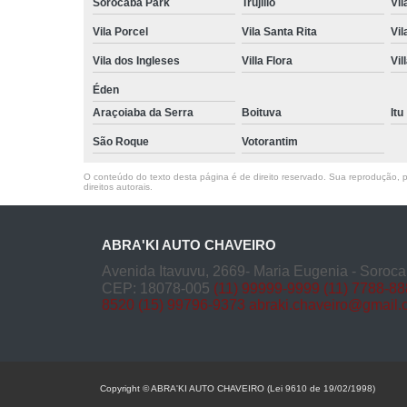
Sorocaba Park
Trujillo
Vil
Vila Porcel
Vila Santa Rita
Vil
Vila dos Ingleses
Villa Flora
Vil
Éden
Araçoiaba da Serra
Boituva
Itu
São Roque
Votorantim
O conteúdo do texto desta página é de direito reservado. Sua reprodução, pa
direitos autorais
.
ABRA'KI AUTO CHAVEIRO
Avenida Itavuvu, 2669- Maria Eugenia - Soroca
CEP: 18078-005
(11) 99999-9999
(11) 7788-8
8520
(15) 99796-9373
abraki.chaveiro@gmail
Copyright © ABRA'KI AUTO CHAVEIRO (Lei 9610 de 19/02/1998)