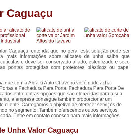
Carimbo Person
or Caguaçu
Carimbo Personalizado Grand
de
Carimbo Profissional Perso
Carimbos para Professores Sor
de
Carimbo Datador Personali
s
alor Caguaçu, entenda que no geral esta solução pode ser
Carimbo de Madeira Persona
ra mais informações sobre alicates de unha saiba que
s
utículas e deve ser conservado afiado, esterilizado e seco
Carimbo Madeira Personal
as pontas protegidas com protetores plásticos ou papel
e
Carimbo para Tecido Per
s
ba que com a Abra'ki Auto Chaveiro você pode achar
Carimbo Personalizado com S
Portas e Fechadura Para Porta, Fechadura Para Porta De
zados entre outras opções que são oferecidas para a sua
Carimbo Redondo Personaliz
mento, a empresa consegue também proporcionar um
o cliente. Carregamos o objetivo de oferecer serviços de
Chaveiro 24 Horas
ando no segmento. Também oferecemos outros serviços,
Chaveiro 24 Horas Mais Pr
icada. Entre em contato conosco para mais informações.
Chaveiro 24 Horas Próximo a
 de Unha Valor Caguaçu
Chaveiro 24 Hs
Chaveiro Autom