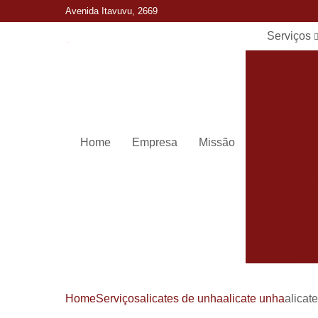
Avenida Itavuvu, 2669
Serviços
Alicates d
unha
Amolar
alicates
Carimbos
Home
Empresa
Missão
Carimbos
personaliza
Chaveiros 
Chaveiro
automotivo
Chaves
canivete
Chaves
Home
Serviços
alicates de unha
alicate unha
alicat
codificada