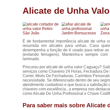
Cópia de
Alicate de Unha Val
chaves
Fechadura 
portas
Instalação 
fechadura
É de fundamental importância alicate de unha v
Miolo de
resumida em alicates para unhas. Caso quei
fechadura
desempenha a função de é usado para retirar as c
(evitando ferrugens). Mantenha-o sempre com 
Segredo d
laminado.
fechadura
Procurou por alicate de unha valor Caguaçu? Sai
serviços como Chaveiro 24 Horas, Fechadura De 
Correr, Miolo De Fechaduras, Carimbos Personali
necessidade. Se diferenciado dentro de seu seg
atendimento cuidadoso e que busca a satisfação d
chaveiro com excelência., a empresa nos destac
como Alicate De Unha Profissional e Chave Codif
Para saber mais sobre Alicate