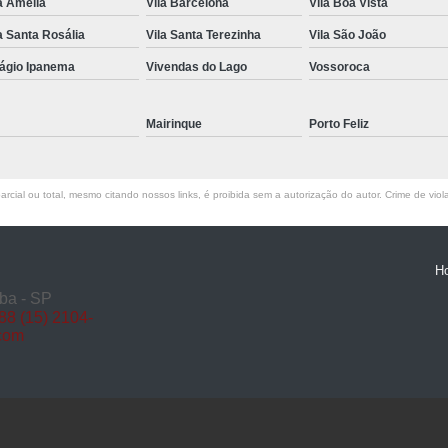
a Amélia
Vila Barcelona
Vila Boa Vista
Miolo de Fechadura de Porta d
a Santa Rosália
Vila Santa Terezinha
Vila São João
Miolo de Fechadura Porta d
lágio Ipanema
Vivendas do Lago
Vossoroca
Miolo Fechadura
Miolo Fechadura Porta
Mairinque
Porto Feliz
Fechadura com Segredo
Fechadura com S
rcial ou total, mesmo citando nossos links, é proibida sem a autorização do autor. Crime de viol
Fechadura de Porta co
Fechadura Segredo
Fechadu
H
Segredo de Fechadura
Segredo
ba - SP
888
(15) 2104-
Troca d
.com