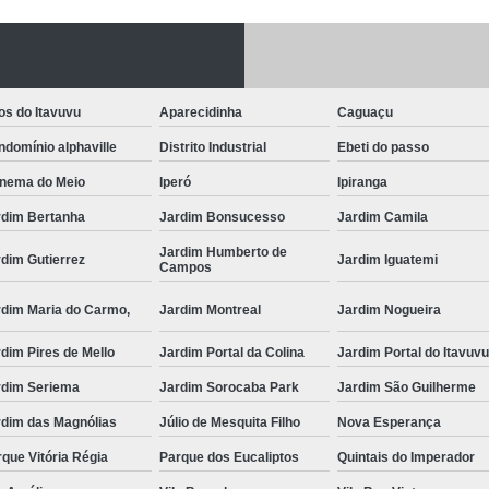
Fechadura Porta
Instalação de F
Instalação de Fe
os do Itavuvu
Aparecidinha
Caguaçu
Instalação de Fechad
domínio alphaville
Distrito Industrial
Ebeti do passo
Instalação de F
anema do Meio
Iperó
Ipiranga
Instalação de Fechadu
rdim Bertanha
Jardim Bonsucesso
Jardim Camila
Instalação de Fechad
Jardim Humberto de
dim Gutierrez
Jardim Iguatemi
Campos
Instalação de F
rdim Maria do Carmo,
Jardim Montreal
Jardim Nogueira
Instalação de Fechadura 
dim Pires de Mello
Jardim Portal da Colina
Jardim Portal do Itavuv
Instalação
rdim Seriema
Jardim Sorocaba Park
Jardim São Guilherme
Instalação de F
rdim das Magnólias
Júlio de Mesquita Filho
Nova Esperança
Instalação e Reparo de Fechad
que Vitória Régia
Parque dos Eucaliptos
Quintais do Imperador
Miolo da Fechadura
Miolo d