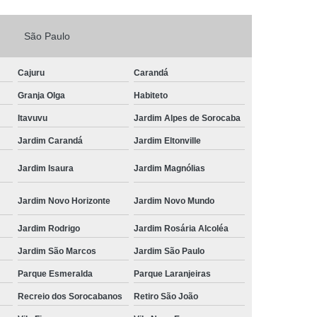
Fechadura Porta de Vidro
São Paulo
echadura Adicional Sorocaba
chadura com Segredo Sorocaba
Cajuru
Carandá
ura de Porta com Segredo Sorocaba
Granja Olga
Habiteto
echadura de Portas Sorocaba
Itavuvu
Jardim Alpes de Sorocaba
ra Digital Zona Norte de Sorocaba
Jardim Carandá
Jardim Eltonville
ura em Porta de Madeira Sorocaba
Jardim Isaura
Jardim Magnólias
echadura em Portão Sorocaba
Jardim Novo Horizonte
Jardim Novo Mundo
Portão Social Zona Norte de Sorocaba
u
Jardim Rodrigo
Jardim Rosária Alcoléa
 de Fechadura Sorocaba
Jardim São Marcos
Jardim São Paulo
echaduras em Portas Sorocaba
Parque Esmeralda
Parque Laranjeiras
ura de Portão Sorocaba
Fechadura Miolo
Recreio dos Sorocabanos
Retiro São João
e Fechadura
Miolo de Fechadura de Porta