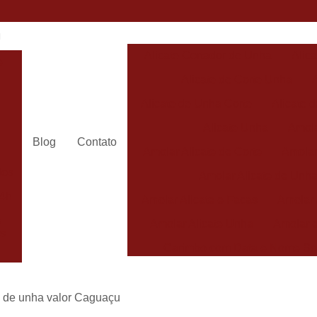
Alicate Cortador de Unha
Alic
e
Alicate de Corte Unha
Alicate de Unha Corte
Alicate 
Alicate Unha
Amola
Blog
Contato
Amolar Alicate de Corte
Amolar
dos
Amolar Alicate de Unh
24h
Amolar Alicate e Facas
Amolar 
s
Amolar Alicate Unha
Amolar e
s
Carimbo com Data e Nome So
Carimbo com Nome Sorocaba
Carimbo na
e de unha valor Caguaçu
s