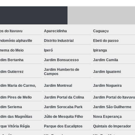
Fechadura Porta
Instalação de F
Instalação de Fe
os do Itavuvu
Aparecidinha
Caguaçu
Instalação de Fechad
domínio alphaville
Distrito Industrial
Ebeti do passo
Instalação de F
anema do Meio
Iperó
Ipiranga
Instalação de Fechadu
rdim Bertanha
Jardim Bonsucesso
Jardim Camila
Jardim Humberto de
Instalação de Fechad
dim Gutierrez
Jardim Iguatemi
Campos
Instalação de F
rdim Maria do Carmo,
Jardim Montreal
Jardim Nogueira
Instalação de Fechadura 
dim Pires de Mello
Jardim Portal da Colina
Jardim Portal do Itavuv
Instalação
rdim Seriema
Jardim Sorocaba Park
Jardim São Guilherme
Instalação de F
rdim das Magnólias
Júlio de Mesquita Filho
Nova Esperança
Instalação e Reparo de Fechad
que Vitória Régia
Parque dos Eucaliptos
Quintais do Imperador
Miolo da Fechadura
Miolo d