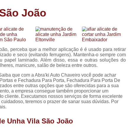
Carimbo Person
 São João
Carimbo Personalizado Grand
de
Carimbo Profissional Perso
Carimbos para Professores Sor
de
s
Carimbo Datador Personali
ão, perceba que a melhor aplicação é é usado para retirar
Carimbo de Madeira Persona
ilizado e seco (evitando ferrugens). Mantenha-o sempre com
s
ou papel laminado. Além disso, essa e outras soluções do
Carimbo Madeira Personal
eres, manicure, salão de beleza entre outros.
e
s
Carimbo para Tecido Per
Saiba que com a Abra'ki Auto Chaveiro você pode achar
Portas e Fechadura Para Porta, Fechadura Para Porta De
Carimbo Personalizado com S
zados entre outras opções que são oferecidas para a sua
mento, a empresa consegue também proporcionar um
Carimbo Redondo Personaliz
do cliente. Executamos nossos serviços de forma excelente
 cuidadoso, teremos o prazer de sanar suas dúvidas. Por
Chaveiro 24 Horas
ais.
Chaveiro 24 Horas Mais Pr
de Unha Vila São João
Chaveiro 24 Horas Próximo a