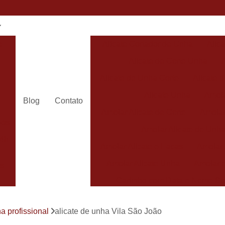
e
Alicate Cortador de Unha
Alic
Alicate de Corte Unha
Alicate de Unha Corte
Alicate 
Alicate Unha
Amola
Blog
Contato
Amolar Alicate de Corte
Amolar
dos
Amolar Alicate de Unh
24h
Amolar Alicate e Facas
Amolar 
s
Amolar Alicate Unha
Amolar e
s
Carimbo com Data e Nome So
Carimbo com Nome Sorocaba
a profissional
alicate de unha Vila São João
Carimbo na
s