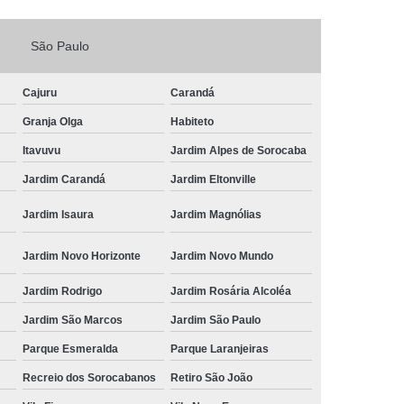
Fechadura Porta de Vidro
São Paulo
echadura Adicional Sorocaba
chadura com Segredo Sorocaba
Cajuru
Carandá
ura de Porta com Segredo Sorocaba
Granja Olga
Habiteto
echadura de Portas Sorocaba
Itavuvu
Jardim Alpes de Sorocaba
ra Digital Zona Norte de Sorocaba
Jardim Carandá
Jardim Eltonville
ura em Porta de Madeira Sorocaba
Jardim Isaura
Jardim Magnólias
echadura em Portão Sorocaba
Jardim Novo Horizonte
Jardim Novo Mundo
Portão Social Zona Norte de Sorocaba
u
Jardim Rodrigo
Jardim Rosária Alcoléa
 de Fechadura Sorocaba
Jardim São Marcos
Jardim São Paulo
echaduras em Portas Sorocaba
Parque Esmeralda
Parque Laranjeiras
ura de Portão Sorocaba
Fechadura Miolo
Recreio dos Sorocabanos
Retiro São João
e Fechadura
Miolo de Fechadura de Porta