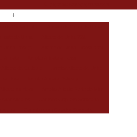
(15) 2104-8520
(15) 99796-9373
ate de Cortar Unha
Alicate de Corte de Unha
Alicate de Unha
Alicate de Unha 722
de Unha Postiça
Alicate de Unha Profissional
r Alicate
Amolar Alicate a Laser
 Alicate de Cutícula
Amolar Alicate de Unha
a na Hora
Amolar Alicate Delivery
Alicate na Hora
Amolar Alicate Perto de Mim
 Afiar Alicates
Carimbo Cnpj em Sorocaba
rocaba
Carimbo com Datador Sorocaba
Carimbo de Enfermagem em Sorocaba
 Zona Norte de Sorocaba