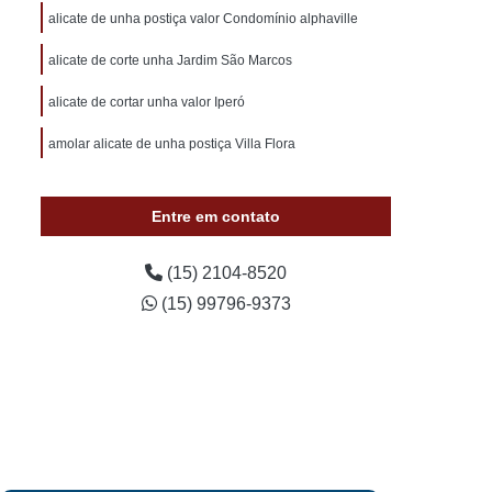
otivo 24 Horas
Chaveiro de Carros 24 Horas
alicate de unha postiça valor Condomínio alphaville
 Sorocaba
Chaveiro Auto 24 Horas Sorocaba
alicate de corte unha Jardim São Marcos
 24 Horas Zona Norte de Sorocaba
alicate de cortar unha valor Iperó
utomotivo 24h Sorocaba
amolar alicate de unha postiça Villa Flora
ivo Chave Codificada Sorocaba
vo Chaves Codificadas Sorocaba
Entre em contato
otivo de Carro em Sorocaba
tivo e Residencial Sorocaba
(15) 2104-8520
(15) 99796-9373
im Sorocaba
Chaveiro Automotivo Sorocaba
 Norte de Sorocaba
Canivete Chave
 Canivete
Chave Canivete Codificada
Carro
Chave Canivete para Moto
ve de Canivete
Chave de Carros Canivete