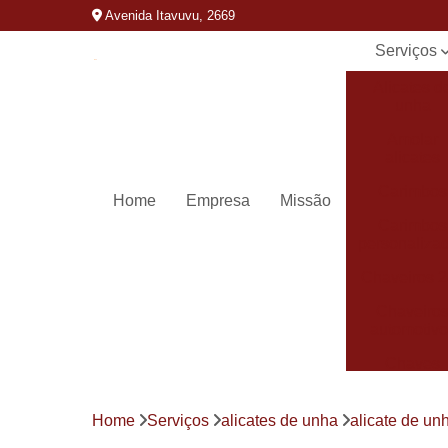
Avenida Itavuvu, 2669
Serviços
Alicates d
unha
Amolar
alicates
Carimbos
Home
Empresa
Missão
Carimbos
personaliza
Chaveiros 
Chaveiro
automotivo
Chaves
canivete
Chaves
Home
Serviços
alicates de unha
alicate de unh
codificada