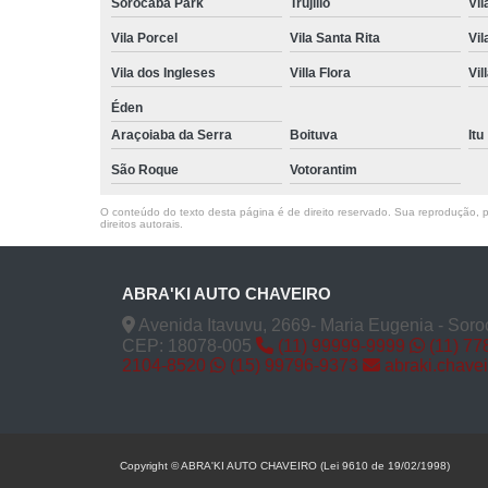
Sorocaba Park
Trujillo
Vil
Vila Porcel
Vila Santa Rita
Vil
Vila dos Ingleses
Villa Flora
Vil
Éden
Araçoiaba da Serra
Boituva
Itu
São Roque
Votorantim
O conteúdo do texto desta página é de direito reservado. Sua reprodução, pa
direitos autorais
.
ABRA'KI AUTO CHAVEIRO
Avenida Itavuvu, 2669- Maria Eugenia - Soro
CEP: 18078-005
(11) 99999-9999
(11) 77
2104-8520
(15) 99796-9373
abraki.chave
Copyright © ABRA'KI AUTO CHAVEIRO (Lei 9610 de 19/02/1998)