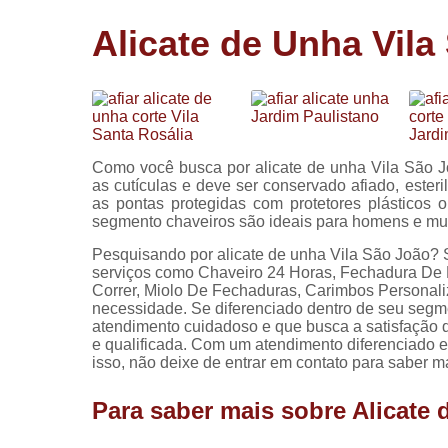
Cópia de
Alicate de Unha Vila
chaves
Fechadura 
portas
Instalação 
fechadura
Como você busca por alicate de unha Vila São Jo
Miolo de
as cutículas e deve ser conservado afiado, ester
fechadura
as pontas protegidas com protetores plásticos 
segmento chaveiros são ideais para homens e mulh
Segredo d
fechadura
Pesquisando por alicate de unha Vila São João? 
serviços como Chaveiro 24 Horas, Fechadura De 
Correr, Miolo De Fechaduras, Carimbos Personali
necessidade. Se diferenciado dentro de seu seg
atendimento cuidadoso e que busca a satisfação 
e qualificada. Com um atendimento diferenciado e
isso, não deixe de entrar em contato para saber m
Para saber mais sobre Alicate 