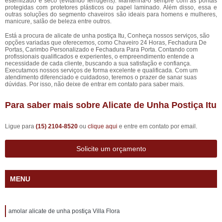
esterilizado e seco (evitando ferrugens). Mantenha-o sempre com as pontas
protegidas com protetores plásticos ou papel laminado. Além disso, essa e
outras soluções do segmento chaveiros são ideais para homens e mulheres,
manicure, salão de beleza entre outros.
Está a procura de alicate de unha postiça Itu, Conheça nossos serviços, são
opções variadas que oferecemos, como Chaveiro 24 Horas, Fechadura De
Portas, Carimbo Personalizado e Fechadura Para Porta. Contando com
profissionais qualificados e experientes, o empreendimento entende a
necessidade de cada cliente, buscando a sua satisfação e confiança.
Executamos nossos serviços de forma excelente e qualificada. Com um
atendimento diferenciado e cuidadoso, teremos o prazer de sanar suas
dúvidas. Por isso, não deixe de entrar em contato para saber mais.
Para saber mais sobre Alicate de Unha Postiça Itu
Ligue para
(15) 2104-8520
ou
clique aqui
e entre em contato por email.
Solicite um orçamento
MENU
amolar alicate de unha postiça Villa Flora