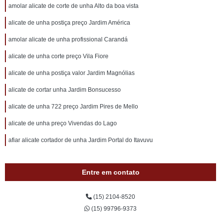
amolar alicate de corte de unha Alto da boa vista
alicate de unha postiça preço Jardim América
amolar alicate de unha profissional Carandá
alicate de unha corte preço Vila Fiore
alicate de unha postiça valor Jardim Magnólias
alicate de cortar unha Jardim Bonsucesso
alicate de unha 722 preço Jardim Pires de Mello
alicate de unha preço Vivendas do Lago
afiar alicate cortador de unha Jardim Portal do Itavuvu
Entre em contato
(15) 2104-8520
(15) 99796-9373