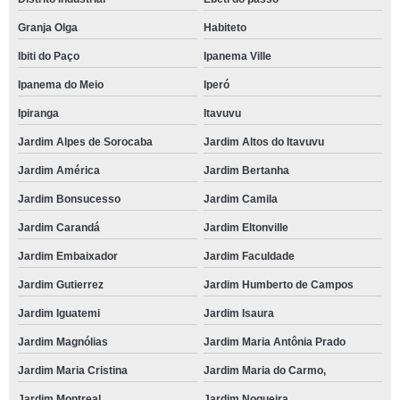
Granja Olga
Habiteto
Ibiti do Paço
Ipanema Ville
Ipanema do Meio
Iperó
Ipiranga
Itavuvu
Jardim Alpes de Sorocaba
Jardim Altos do Itavuvu
Jardim América
Jardim Bertanha
Jardim Bonsucesso
Jardim Camila
Jardim Carandá
Jardim Eltonville
Jardim Embaixador
Jardim Faculdade
Jardim Gutierrez
Jardim Humberto de Campos
Jardim Iguatemi
Jardim Isaura
Jardim Magnólias
Jardim Maria Antônia Prado
Jardim Maria Cristina
Jardim Maria do Carmo,
Jardim Montreal
Jardim Nogueira