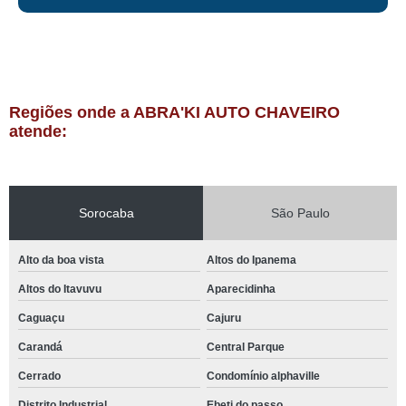
Regiões onde a ABRA'KI AUTO CHAVEIRO
atende:
Sorocaba
São Paulo
Alto da boa vista
Altos do Ipanema
Altos do Itavuvu
Aparecidinha
Caguaçu
Cajuru
Carandá
Central Parque
Cerrado
Condomínio alphaville
Distrito Industrial
Ebeti do passo