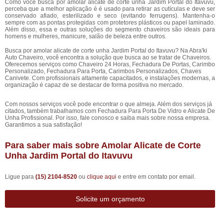
Como você busca por amolar alicate de corte unha Jardim Portal do Itavuvu,
perceba que a melhor aplicação é é usado para retirar as cutículas e deve ser
conservado afiado, esterilizado e seco (evitando ferrugens). Mantenha-o
sempre com as pontas protegidas com protetores plásticos ou papel laminado.
Além disso, essa e outras soluções do segmento chaveiros são ideais para
homens e mulheres, manicure, salão de beleza entre outros.
Busca por amolar alicate de corte unha Jardim Portal do Itavuvu? Na Abra'ki
Auto Chaveiro, você encontra a solução que busca ao se tratar de Chaveiros.
Oferecemos serviços como Chaveiro 24 Horas, Fechadura De Portas, Carimbo
Personalizado, Fechadura Para Porta, Carimbos Personalizados, Chaves
Canivete. Com profissionais altamente capacitados, e instalações modernas, a
organização é capaz de se destacar de forma positiva no mercado.
Com nossos serviços você pode encontrar o que almeja. Além dos serviços já
citados, também trabalhamos com Fechadura Para Porta De Vidro e Alicate De
Unha Profissional. Por isso, fale conosco e saiba mais sobre nossa empresa.
Garantimos a sua satisfação!
Para saber mais sobre Amolar Alicate de Corte
Unha Jardim Portal do Itavuvu
Ligue para
(15) 2104-8520
ou
clique aqui
e entre em contato por email.
Solicite um orçamento