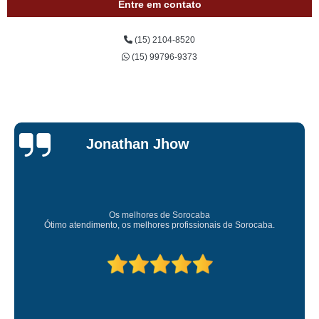
Entre em contato
(15) 2104-8520
(15) 99796-9373
Jessica
Carvalho
Super recomendo!
Amei o atendimento. Preco super bom. Superou minhas expectativas.
Deixou o meu bem super arrumadinhooo recomendo!