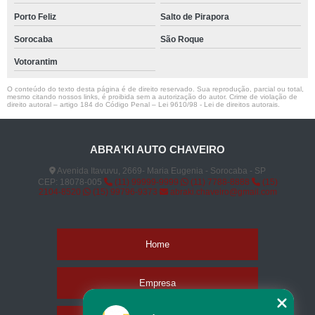
Porto Feliz
Salto de Pirapora
Sorocaba
São Roque
Votorantim
O conteúdo do texto desta página é de direito reservado. Sua reprodução, parcial ou total,
mesmo citando nossos links, é proibida sem a autorização do autor. Crime de violação de
direito autoral – artigo 184 do Código Penal –
Lei 9610/98 - Lei de direitos autorais
.
ABRA'KI AUTO CHAVEIRO
Avenida Itavuvu, 2669- Maria Eugenia - Sorocaba - SP
CEP: 18078-005
(11) 99999-9999
(11) 7788-8888
(15)
2104-8520
(15) 99796-9373
abraki.chaveiro@gmail.com
Home
Empresa