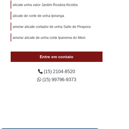
otivo 24 Horas
Chaveiro de Carros 24 Horas
alicate unha valor Jardim Rosária Alcoléa
 Sorocaba
Chaveiro Auto 24 Horas Sorocaba
alicate de corte de unha Ipiranga
 24 Horas Zona Norte de Sorocaba
amolar alicate cortador de unha Salto de Pirapora
utomotivo 24h Sorocaba
amolar alicate de unha corte Ipanema do Meio
ivo Chave Codificada Sorocaba
vo Chaves Codificadas Sorocaba
Entre em contato
otivo de Carro em Sorocaba
tivo e Residencial Sorocaba
(15) 2104-8520
(15) 99796-9373
im Sorocaba
Chaveiro Automotivo Sorocaba
 Norte de Sorocaba
Canivete Chave
 Canivete
Chave Canivete Codificada
Carro
Chave Canivete para Moto
ve de Canivete
Chave de Carros Canivete