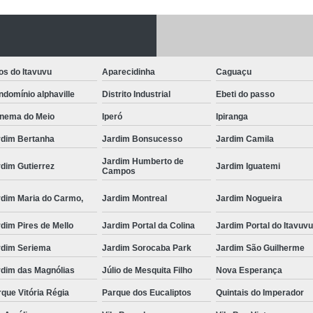
Fechadura Porta
Instalação de F
Instalação de Fe
os do Itavuvu
Aparecidinha
Caguaçu
Instalação de Fechad
domínio alphaville
Distrito Industrial
Ebeti do passo
Instalação de F
anema do Meio
Iperó
Ipiranga
Instalação de Fechadu
rdim Bertanha
Jardim Bonsucesso
Jardim Camila
Jardim Humberto de
Instalação de Fechad
dim Gutierrez
Jardim Iguatemi
Campos
Instalação de F
rdim Maria do Carmo,
Jardim Montreal
Jardim Nogueira
Instalação de Fechadura 
dim Pires de Mello
Jardim Portal da Colina
Jardim Portal do Itavuv
Instalação
rdim Seriema
Jardim Sorocaba Park
Jardim São Guilherme
Instalação de F
rdim das Magnólias
Júlio de Mesquita Filho
Nova Esperança
Instalação e Reparo de Fechad
que Vitória Régia
Parque dos Eucaliptos
Quintais do Imperador
Miolo da Fechadura
Miolo d