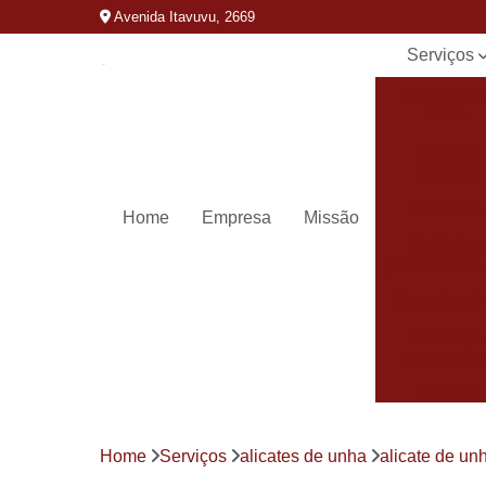
Avenida Itavuvu, 2669
Serviços
Alicates d
unha
Amolar
alicates
Carimbos
Home
Empresa
Missão
Carimbos
personaliza
Chaveiros 
Chaveiro
automotivo
Chaves
canivete
Chaves
Home
Serviços
alicates de unha
alicate de un
codificada