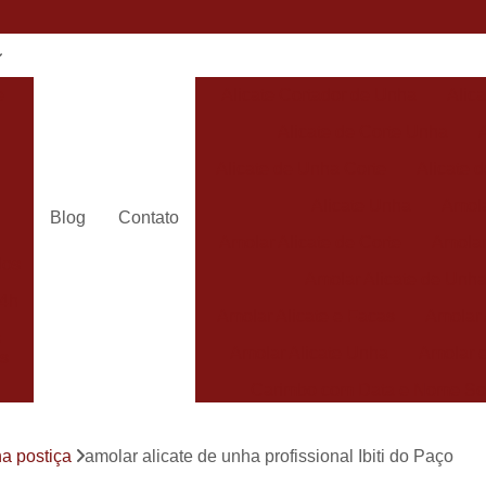
e
Alicate Cortador de Unha
Alic
Alicate de Corte Unha
Alicate de Unha Corte
Alicate 
Alicate Unha
Amola
Blog
Contato
Amolar Alicate de Corte
Amolar
dos
Amolar Alicate de Unh
24h
Amolar Alicate e Facas
Amolar 
s
Amolar Alicate Unha
Amolar e
s
Carimbo com Data e Nome So
Carimbo com Nome Sorocaba
ha postiça
amolar alicate de unha profissional Ibiti do Paço
Carimbo na
s