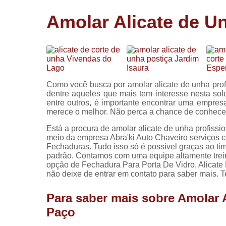
Cópia de
Amolar Alicate de Un
chaves
Fechadura 
portas
Instalação 
fechadura
Como você busca por amolar alicate de unha profi
Miolo de
dentre aqueles que mais tem interesse nesta so
fechadura
entre outros, é importante encontrar uma empresa 
merece o melhor. Não perca a chance de conhe
Segredo d
fechadura
Está a procura de amolar alicate de unha profissio
meio da empresa Abra'ki Auto Chaveiro serviços 
Fechaduras. Tudo isso só é possível graças ao tim
padrão. Contamos com uma equipe altamente trei
opção de Fechadura Para Porta De Vidro, Alicate
não deixe de entrar em contato para saber mais.
Para saber mais sobre Amolar A
Paço