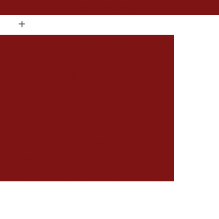
(15) 2104-8520
(15) 99796-9373
ate de Cortar Unha
Alicate de Corte de Unha
Alicate de Unha
Alicate de Unha 722
de Unha Postiça
Alicate de Unha Profissional
r Alicate
Amolar Alicate a Laser
 Alicate de Cutícula
Amolar Alicate de Unha
a na Hora
Amolar Alicate Delivery
Alicate na Hora
Amolar Alicate Perto de Mim
 Afiar Alicates
Carimbo Cnpj em Sorocaba
rocaba
Carimbo com Datador Sorocaba
Carimbo de Enfermagem em Sorocaba
 Zona Norte de Sorocaba