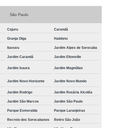
Fechadura Porta de Vidro
São Paulo
echadura Adicional Sorocaba
chadura com Segredo Sorocaba
Cajuru
Carandá
ura de Porta com Segredo Sorocaba
Granja Olga
Habiteto
echadura de Portas Sorocaba
Itavuvu
Jardim Alpes de Sorocaba
ra Digital Zona Norte de Sorocaba
Jardim Carandá
Jardim Eltonville
ura em Porta de Madeira Sorocaba
Jardim Isaura
Jardim Magnólias
echadura em Portão Sorocaba
Jardim Novo Horizonte
Jardim Novo Mundo
Portão Social Zona Norte de Sorocaba
u
Jardim Rodrigo
Jardim Rosária Alcoléa
 de Fechadura Sorocaba
Jardim São Marcos
Jardim São Paulo
echaduras em Portas Sorocaba
Parque Esmeralda
Parque Laranjeiras
ura de Portão Sorocaba
Fechadura Miolo
Recreio dos Sorocabanos
Retiro São João
e Fechadura
Miolo de Fechadura de Porta