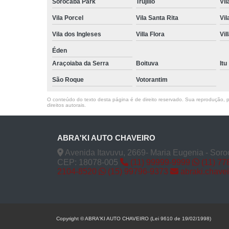
Sorocaba Park
Trujillo
Vil
Vila Porcel
Vila Santa Rita
Vil
Vila dos Ingleses
Villa Flora
Vil
Éden
Araçoiaba da Serra
Boituva
Itu
São Roque
Votorantim
O conteúdo do texto desta página é de direito reservado. Sua reprodução, pa
direitos autorais
.
ABRA'KI AUTO CHAVEIRO
Avenida Itavuvu, 2669- Maria Eugenia - Soro
CEP: 18078-005
(11) 99999-9999
(11) 77
2104-8520
(15) 99796-9373
abraki.chave
Copyright © ABRA'KI AUTO CHAVEIRO (Lei 9610 de 19/02/1998)