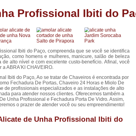
Carimbo Person
ha Profissional Ibiti do P
Carimbo Personalizado Grand
de
Carimbo Profissional Perso
Carimbos para Professores Sor
de
s
Carimbo Datador Personali
ssional Ibiti do Paço, compreenda que se você se identifica
Carimbo de Madeira Persona
lução, como homens e mulheres, manicure, salão de beleza
s
de alto nível e com excelente custo-benefício. Afinal, você
Carimbo Madeira Personal
cer a ABRA'KI CHAVEIRO.
e
s
Carimbo para Tecido Per
nal Ibiti do Paço, Ao se tratar de Chaveiros é encontrada por
como Fechadura De Portas, Chaveiro 24 Horas e Miolo De
Carimbo Personalizado com S
e de profissionais especializados e as instalações de alto
nada para atender nossos clientes. Oferecemos também a
Carimbo Redondo Personaliz
 De Unha Profissional e Fechadura Porta De Vidro. Assim,
 Teremos o prazer de atender você ou seu empreendimento!
Chaveiro 24 Horas
licate de Unha Profissional Ibiti do
Chaveiro 24 Horas Mais Pr
Chaveiro 24 Horas Próximo a