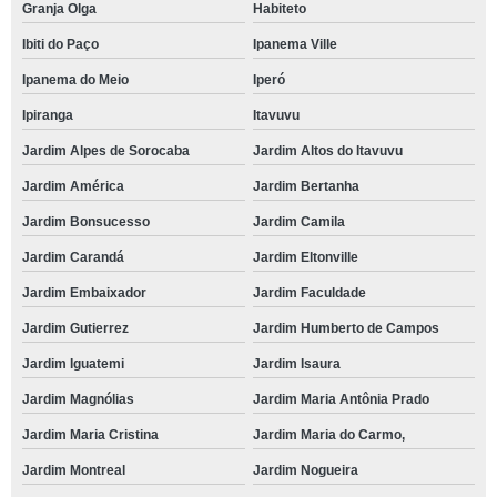
Granja Olga
Habiteto
Ibiti do Paço
Ipanema Ville
Ipanema do Meio
Iperó
Ipiranga
Itavuvu
Jardim Alpes de Sorocaba
Jardim Altos do Itavuvu
Jardim América
Jardim Bertanha
Jardim Bonsucesso
Jardim Camila
Jardim Carandá
Jardim Eltonville
Jardim Embaixador
Jardim Faculdade
Jardim Gutierrez
Jardim Humberto de Campos
Jardim Iguatemi
Jardim Isaura
Jardim Magnólias
Jardim Maria Antônia Prado
Jardim Maria Cristina
Jardim Maria do Carmo,
Jardim Montreal
Jardim Nogueira