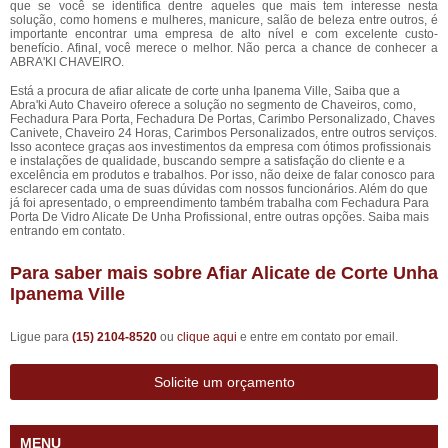
que se você se identifica dentre aqueles que mais tem interesse nesta
solução, como homens e mulheres, manicure, salão de beleza entre outros, é
importante encontrar uma empresa de alto nível e com excelente custo-
benefício. Afinal, você merece o melhor. Não perca a chance de conhecer a
ABRA'KI CHAVEIRO.
Está a procura de afiar alicate de corte unha Ipanema Ville, Saiba que a
Abra'ki Auto Chaveiro oferece a solução no segmento de Chaveiros, como,
Fechadura Para Porta, Fechadura De Portas, Carimbo Personalizado, Chaves
Canivete, Chaveiro 24 Horas, Carimbos Personalizados, entre outros serviços.
Isso acontece graças aos investimentos da empresa com ótimos profissionais
e instalações de qualidade, buscando sempre a satisfação do cliente e a
excelência em produtos e trabalhos. Por isso, não deixe de falar conosco para
esclarecer cada uma de suas dúvidas com nossos funcionários. Além do que
já foi apresentado, o empreendimento também trabalha com Fechadura Para
Porta De Vidro Alicate De Unha Profissional, entre outras opções. Saiba mais
entrando em contato.
Para saber mais sobre Afiar Alicate de Corte Unha
Ipanema Ville
Ligue para
(15) 2104-8520
ou
clique aqui
e entre em contato por email.
Solicite um orçamento
MENU