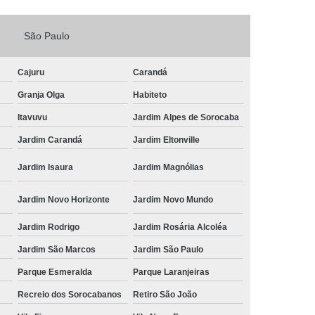
Fechadura Porta de Vidro
São Paulo
echadura Adicional Sorocaba
chadura com Segredo Sorocaba
Cajuru
Carandá
ura de Porta com Segredo Sorocaba
Granja Olga
Habiteto
echadura de Portas Sorocaba
Itavuvu
Jardim Alpes de Sorocaba
ra Digital Zona Norte de Sorocaba
Jardim Carandá
Jardim Eltonville
ura em Porta de Madeira Sorocaba
Jardim Isaura
Jardim Magnólias
echadura em Portão Sorocaba
Jardim Novo Horizonte
Jardim Novo Mundo
Portão Social Zona Norte de Sorocaba
u
Jardim Rodrigo
Jardim Rosária Alcoléa
 de Fechadura Sorocaba
Jardim São Marcos
Jardim São Paulo
echaduras em Portas Sorocaba
Parque Esmeralda
Parque Laranjeiras
ura de Portão Sorocaba
Fechadura Miolo
Recreio dos Sorocabanos
Retiro São João
e Fechadura
Miolo de Fechadura de Porta