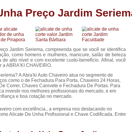
Carimbo Person
 Unha Preço Jardim Seriem
Carimbo Personalizado Grand
de
Carimbo Profissional Perso
Carimbos para Professores Sor
de
s
Carimbo Datador Personali
reço Jardim Seriema, compreenda que se você se identifica
Carimbo de Madeira Persona
lução, como homens e mulheres, manicure, salão de beleza
s
de alto nível e com excelente custo-benefício. Afinal, você
Carimbo Madeira Personal
cer a ABRA'KI CHAVEIRO.
e
s
Carimbo para Tecido Per
Seriema? A Abra'ki Auto Chaveiro atua no segmento de
rviços como o de Fechadura Para Porta, Chaveiro 24 Horas,
Carimbo Personalizado com S
De Correr, Chaves Canivete e Fechadura De Portas. Para
ca investir nos melhores profissionais do mercado, e em
Carimbo Redondo Personaliz
onfiança e boa cotação no mercado.
Chaveiro 24 Horas
haveiro com excelência., a empresa nos destacando no
mo Alicate De Unha Profissional e Chave Codificada. Entre
Chaveiro 24 Horas Mais Pr
Chaveiro 24 Horas Próximo a