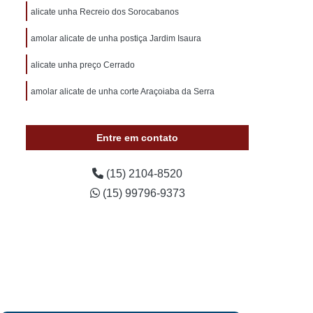
otivo 24 Horas
Chaveiro de Carros 24 Horas
alicate unha Recreio dos Sorocabanos
 Sorocaba
Chaveiro Auto 24 Horas Sorocaba
amolar alicate de unha postiça Jardim Isaura
 24 Horas Zona Norte de Sorocaba
alicate unha preço Cerrado
utomotivo 24h Sorocaba
amolar alicate de unha corte Araçoiaba da Serra
ivo Chave Codificada Sorocaba
vo Chaves Codificadas Sorocaba
Entre em contato
otivo de Carro em Sorocaba
tivo e Residencial Sorocaba
(15) 2104-8520
(15) 99796-9373
im Sorocaba
Chaveiro Automotivo Sorocaba
 Norte de Sorocaba
Canivete Chave
 Canivete
Chave Canivete Codificada
Carro
Chave Canivete para Moto
ve de Canivete
Chave de Carros Canivete