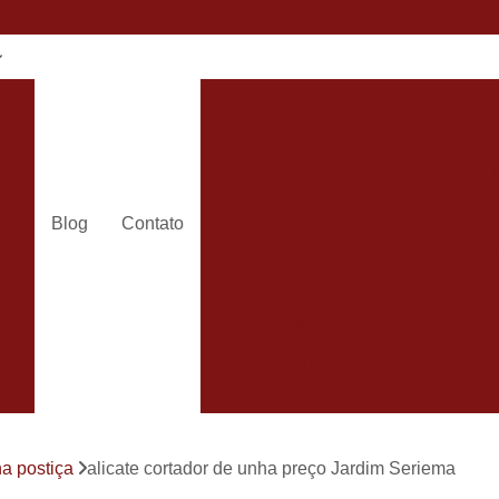
e
Alicate Cortador de Unha
Alic
Alicate de Corte Unha
Alicate de Unha Corte
Alicate 
Alicate Unha
Amola
Blog
Contato
Amolar Alicate de Corte
Amolar
dos
Amolar Alicate de Unh
24h
Amolar Alicate e Facas
Amolar 
s
Amolar Alicate Unha
Amolar e
s
Carimbo com Data e Nome So
Carimbo com Nome Sorocaba
ha postiça
alicate cortador de unha preço Jardim Seriema
Carimbo na
s