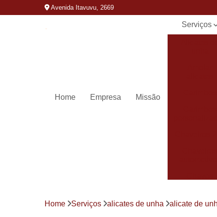
Avenida Itavuvu, 2669
Serviços
Alicates d
unha
Amolar
alicates
Carimbos
Home
Empresa
Missão
Carimbos
personaliza
Chaveiros 
Chaveiro
automotivo
Chaves
canivete
Chaves
Home
Serviços
alicates de unha
alicate de un
codificada