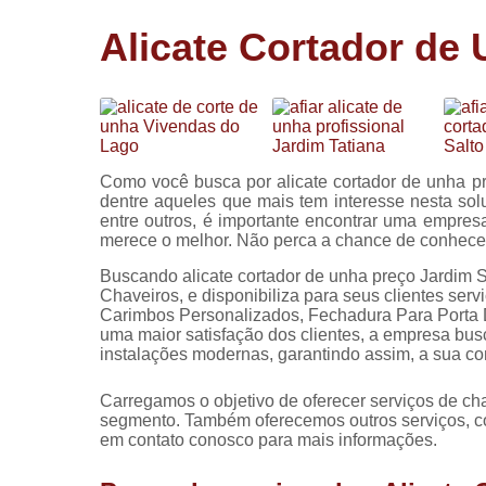
Cópia de
Alicate Cortador de
chaves
Fechadura 
portas
Instalação 
fechadura
Como você busca por alicate cortador de unha p
Miolo de
dentre aqueles que mais tem interesse nesta so
fechadura
entre outros, é importante encontrar uma empresa 
merece o melhor. Não perca a chance de conhe
Segredo d
fechadura
Buscando alicate cortador de unha preço Jardim 
Chaveiros, e disponibiliza para seus clientes se
Carimbos Personalizados, Fechadura Para Porta 
uma maior satisfação dos clientes, a empresa bus
instalações modernas, garantindo assim, a sua c
Carregamos o objetivo de oferecer serviços de c
segmento. Também oferecemos outros serviços, co
em contato conosco para mais informações.