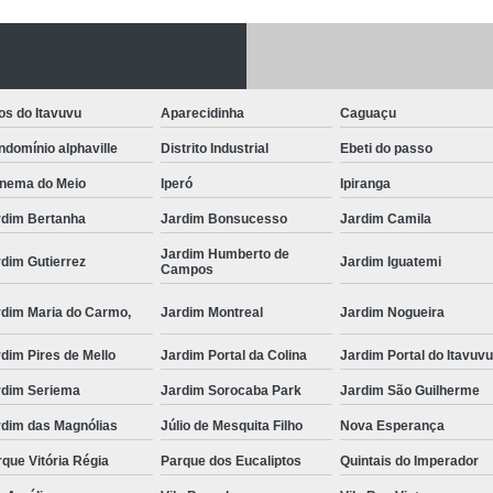
Fechadura Porta
Instalação de F
Instalação de Fe
os do Itavuvu
Aparecidinha
Caguaçu
Instalação de Fechad
domínio alphaville
Distrito Industrial
Ebeti do passo
Instalação de F
anema do Meio
Iperó
Ipiranga
Instalação de Fechadu
rdim Bertanha
Jardim Bonsucesso
Jardim Camila
Jardim Humberto de
Instalação de Fechad
dim Gutierrez
Jardim Iguatemi
Campos
Instalação de F
rdim Maria do Carmo,
Jardim Montreal
Jardim Nogueira
Instalação de Fechadura 
dim Pires de Mello
Jardim Portal da Colina
Jardim Portal do Itavuv
Instalação
rdim Seriema
Jardim Sorocaba Park
Jardim São Guilherme
Instalação de F
rdim das Magnólias
Júlio de Mesquita Filho
Nova Esperança
Instalação e Reparo de Fechad
que Vitória Régia
Parque dos Eucaliptos
Quintais do Imperador
Miolo da Fechadura
Miolo d