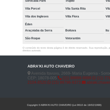
Sorocaba Park
Trujillo
Vil
Vila Porcel
Vila Santa Rita
Vil
Vila dos Ingleses
Villa Flora
Vil
Éden
Araçoiaba da Serra
Boituva
Itu
São Roque
Votorantim
O conteúdo do texto desta página é de direito reservado. Sua reprodução, pa
direitos autorais
.
ABRA'KI AUTO CHAVEIRO
Avenida Itavuvu, 2669- Maria Eugenia - Soro
CEP: 18078-005
(11) 99999-9999
(11) 77
2104-8520
(15) 99796-9373
abraki.chave
Copyright © ABRA'KI AUTO CHAVEIRO (Lei 9610 de 19/02/1998)