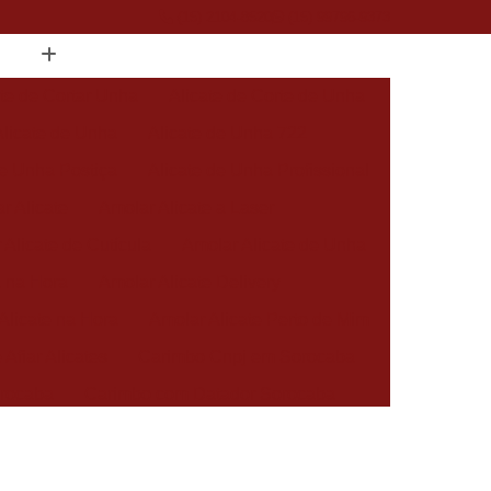
(15) 2104-8520
(15) 99796-9373
ate de Cortar Unha
Alicate de Corte de Unha
Alicate de Unha
Alicate de Unha 722
de Unha Postiça
Alicate de Unha Profissional
r Alicate
Amolar Alicate a Laser
 Alicate de Cutícula
Amolar Alicate de Unha
a na Hora
Amolar Alicate Delivery
Alicate na Hora
Amolar Alicate Perto de Mim
 Afiar Alicates
Carimbo Cnpj em Sorocaba
rocaba
Carimbo com Datador Sorocaba
Carimbo de Enfermagem em Sorocaba
 Zona Norte de Sorocaba