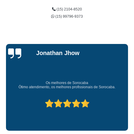
(15) 2104-8520
(15) 99796-9373
Je
n Jhow
Car
Sup
res de Sorocaba
Amei o atendimento. Preco s
lhores profissionais de Sorocaba.
Deixou o meu bem s