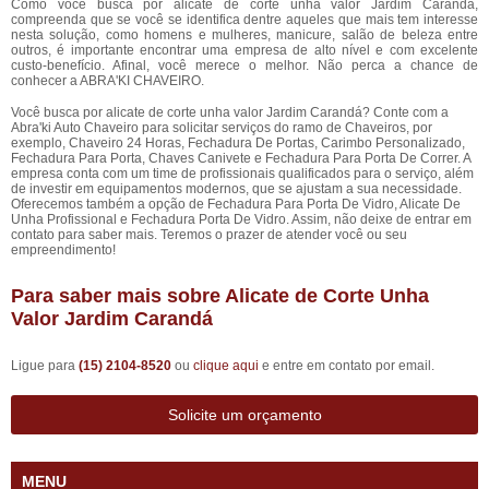
Como você busca por alicate de corte unha valor Jardim Carandá,
compreenda que se você se identifica dentre aqueles que mais tem interesse
nesta solução, como homens e mulheres, manicure, salão de beleza entre
outros, é importante encontrar uma empresa de alto nível e com excelente
custo-benefício. Afinal, você merece o melhor. Não perca a chance de
conhecer a ABRA'KI CHAVEIRO.
Você busca por alicate de corte unha valor Jardim Carandá? Conte com a
Abra'ki Auto Chaveiro para solicitar serviços do ramo de Chaveiros, por
exemplo, Chaveiro 24 Horas, Fechadura De Portas, Carimbo Personalizado,
Fechadura Para Porta, Chaves Canivete e Fechadura Para Porta De Correr. A
empresa conta com um time de profissionais qualificados para o serviço, além
de investir em equipamentos modernos, que se ajustam a sua necessidade.
Oferecemos também a opção de Fechadura Para Porta De Vidro, Alicate De
Unha Profissional e Fechadura Porta De Vidro. Assim, não deixe de entrar em
contato para saber mais. Teremos o prazer de atender você ou seu
empreendimento!
Para saber mais sobre Alicate de Corte Unha
Valor Jardim Carandá
Ligue para
(15) 2104-8520
ou
clique aqui
e entre em contato por email.
Solicite um orçamento
MENU