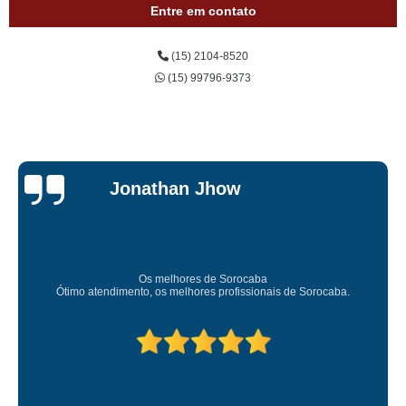
Entre em contato
(15) 2104-8520
(15) 99796-9373
Je
n Jhow
Car
Sup
res de Sorocaba
Amei o atendimento. Preco s
lhores profissionais de Sorocaba.
Deixou o meu bem s