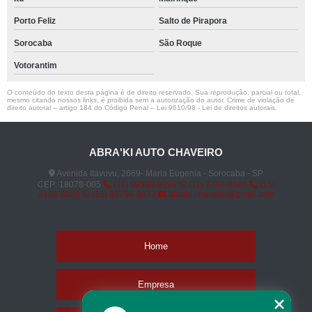
Porto Feliz
Salto de Pirapora
Sorocaba
São Roque
Votorantim
O conteúdo do texto desta página é de direito reservado. Sua reprodução, parcial ou total,
mesmo citando nossos links, é proibida sem a autorização do autor. Crime de violação de
direito autoral – artigo 184 do Código Penal –
Lei 9610/98 - Lei de direitos autorais
.
ABRA'KI AUTO CHAVEIRO
Avenida Itavuvu, 2669- Maria Eugenia - Sorocaba - SP
CEP: 18078-005
(11) 99999-9999
(11) 7788-8888
(15)
2104-8520
(15) 99796-9373
abraki.chaveiro@gmail.com
Home
Empresa