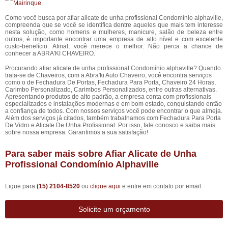
Como você busca por afiar alicate de unha profissional Condomínio alphaville,
compreenda que se você se identifica dentre aqueles que mais tem interesse
nesta solução, como homens e mulheres, manicure, salão de beleza entre
outros, é importante encontrar uma empresa de alto nível e com excelente
custo-benefício. Afinal, você merece o melhor. Não perca a chance de
conhecer a ABRA'KI CHAVEIRO.
Procurando afiar alicate de unha profissional Condomínio alphaville? Quando
trata-se de Chaveiros, com a Abra'ki Auto Chaveiro, você encontra serviços
como o de Fechadura De Portas, Fechadura Para Porta, Chaveiro 24 Horas,
Carimbo Personalizado, Carimbos Personalizados, entre outras alternativas.
Apresentando produtos de alto padrão, a empresa conta com profissionais
especializados e instalações modernas e em bom estado, conquistando então
a confiança de todos. Com nossos serviços você pode encontrar o que almeja.
Além dos serviços já citados, também trabalhamos com Fechadura Para Porta
De Vidro e Alicate De Unha Profissional. Por isso, fale conosco e saiba mais
sobre nossa empresa. Garantimos a sua satisfação!
Para saber mais sobre Afiar Alicate de Unha
Profissional Condomínio Alphaville
Ligue para
(15) 2104-8520
ou
clique aqui
e entre em contato por email.
Solicite um orçamento