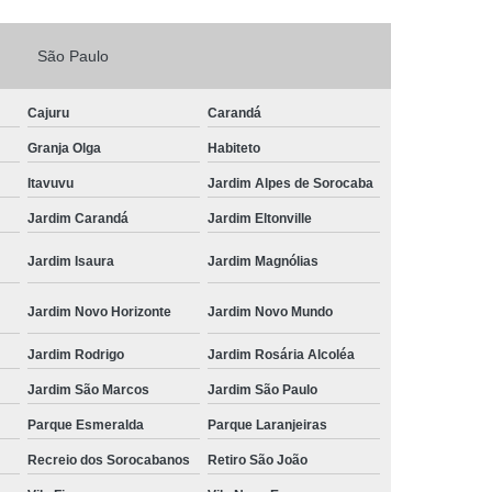
Fechadura Porta de Vidro
São Paulo
echadura Adicional Sorocaba
chadura com Segredo Sorocaba
Cajuru
Carandá
ura de Porta com Segredo Sorocaba
Granja Olga
Habiteto
echadura de Portas Sorocaba
Itavuvu
Jardim Alpes de Sorocaba
ra Digital Zona Norte de Sorocaba
Jardim Carandá
Jardim Eltonville
ura em Porta de Madeira Sorocaba
Jardim Isaura
Jardim Magnólias
echadura em Portão Sorocaba
Jardim Novo Horizonte
Jardim Novo Mundo
Portão Social Zona Norte de Sorocaba
u
Jardim Rodrigo
Jardim Rosária Alcoléa
 de Fechadura Sorocaba
Jardim São Marcos
Jardim São Paulo
echaduras em Portas Sorocaba
Parque Esmeralda
Parque Laranjeiras
ura de Portão Sorocaba
Fechadura Miolo
Recreio dos Sorocabanos
Retiro São João
e Fechadura
Miolo de Fechadura de Porta