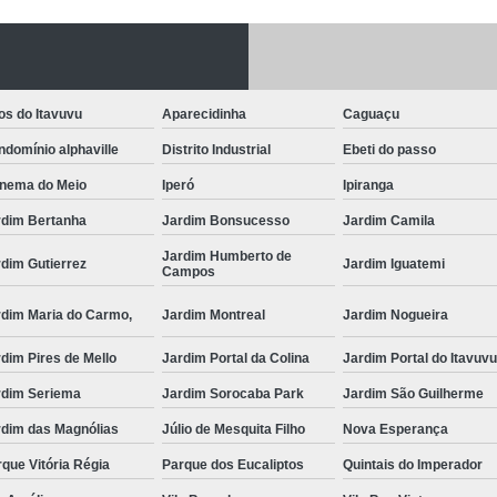
Fechadura Porta
Instalação de F
Instalação de Fe
os do Itavuvu
Aparecidinha
Caguaçu
Instalação de Fechad
domínio alphaville
Distrito Industrial
Ebeti do passo
Instalação de F
anema do Meio
Iperó
Ipiranga
Instalação de Fechadu
rdim Bertanha
Jardim Bonsucesso
Jardim Camila
Jardim Humberto de
Instalação de Fechad
dim Gutierrez
Jardim Iguatemi
Campos
Instalação de F
rdim Maria do Carmo,
Jardim Montreal
Jardim Nogueira
Instalação de Fechadura 
dim Pires de Mello
Jardim Portal da Colina
Jardim Portal do Itavuv
Instalação
rdim Seriema
Jardim Sorocaba Park
Jardim São Guilherme
Instalação de F
rdim das Magnólias
Júlio de Mesquita Filho
Nova Esperança
Instalação e Reparo de Fechad
que Vitória Régia
Parque dos Eucaliptos
Quintais do Imperador
Miolo da Fechadura
Miolo d