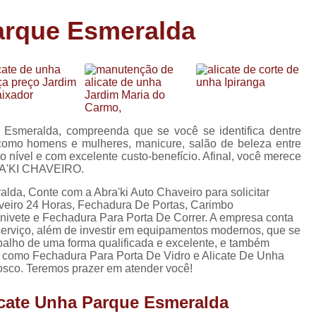
Carimbo Person
Parque Esmeralda
Carimbo Personalizado Grand
de
Carimbo Profissional Perso
Carimbos para Professores Sor
de
s
Carimbo Datador Personali
Carimbo de Madeira Persona
 Esmeralda, compreenda que se você se identifica dentre
s
 como homens e mulheres, manicure, salão de beleza entre
Carimbo Madeira Personal
o nível e com excelente custo-benefício. Afinal, você merece
e
BRA'KI CHAVEIRO.
s
Carimbo para Tecido Per
lda, Conte com a Abra'ki Auto Chaveiro para solicitar
Carimbo Personalizado com S
veiro 24 Horas, Fechadura De Portas, Carimbo
ivete e Fechadura Para Porta De Correr. A empresa conta
Carimbo Redondo Personaliz
 serviço, além de investir em equipamentos modernos, que se
alho de uma forma qualificada e excelente, e também
Chaveiro 24 Horas
, como Fechadura Para Porta De Vidro e Alicate De Unha
osco. Teremos prazer em atender você!
Chaveiro 24 Horas Mais Pr
Chaveiro 24 Horas Próximo a
licate Unha Parque Esmeralda