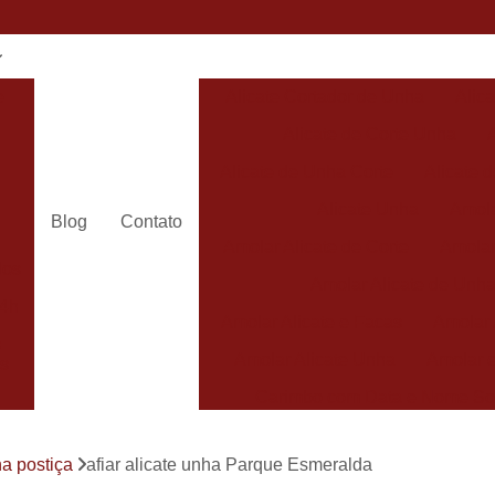
e
Alicate Cortador de Unha
Alic
Alicate de Corte Unha
Alicate de Unha Corte
Alicate 
Alicate Unha
Amola
Blog
Contato
Amolar Alicate de Corte
Amolar
dos
Amolar Alicate de Unh
24h
Amolar Alicate e Facas
Amolar 
s
Amolar Alicate Unha
Amolar e
s
Carimbo com Data e Nome So
Carimbo com Nome Sorocaba
ha postiça
afiar alicate unha Parque Esmeralda
Carimbo na
s