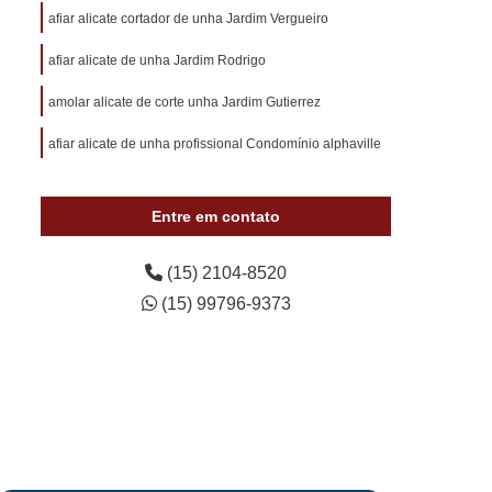
otivo 24 Horas
Chaveiro de Carros 24 Horas
afiar alicate cortador de unha Jardim Vergueiro
 Sorocaba
Chaveiro Auto 24 Horas Sorocaba
afiar alicate de unha Jardim Rodrigo
 24 Horas Zona Norte de Sorocaba
amolar alicate de corte unha Jardim Gutierrez
utomotivo 24h Sorocaba
afiar alicate de unha profissional Condomínio alphaville
ivo Chave Codificada Sorocaba
vo Chaves Codificadas Sorocaba
Entre em contato
otivo de Carro em Sorocaba
tivo e Residencial Sorocaba
(15) 2104-8520
(15) 99796-9373
im Sorocaba
Chaveiro Automotivo Sorocaba
 Norte de Sorocaba
Canivete Chave
 Canivete
Chave Canivete Codificada
Carro
Chave Canivete para Moto
ve de Canivete
Chave de Carros Canivete