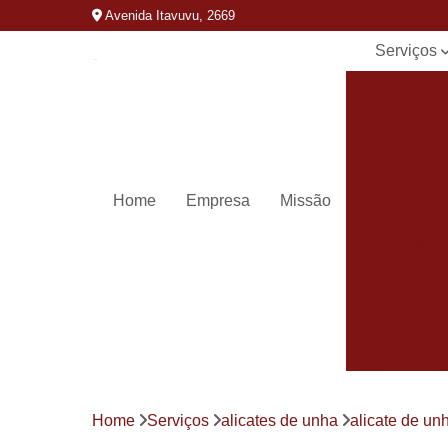
Avenida Itavuvu, 2669
Serviços
Alicates d
unha
Amolar
alicates
Carimbos
Home
Empresa
Missão
Carimbos
personaliza
Chaveiros 
Chaveiro
automotivo
Chaves
canivete
Chaves
Home
Serviços
alicates de unha
alicate de un
codificada