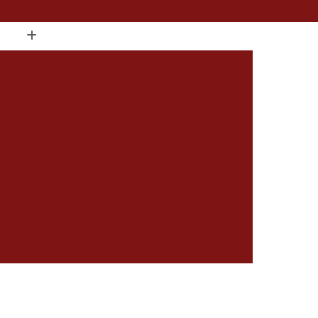
(15) 2104-8520
(15) 99796-9373
ate de Cortar Unha
Alicate de Corte de Unha
Alicate de Unha
Alicate de Unha 722
de Unha Postiça
Alicate de Unha Profissional
r Alicate
Amolar Alicate a Laser
 Alicate de Cutícula
Amolar Alicate de Unha
a na Hora
Amolar Alicate Delivery
Alicate na Hora
Amolar Alicate Perto de Mim
 Afiar Alicates
Carimbo Cnpj em Sorocaba
rocaba
Carimbo com Datador Sorocaba
Carimbo de Enfermagem em Sorocaba
 Zona Norte de Sorocaba