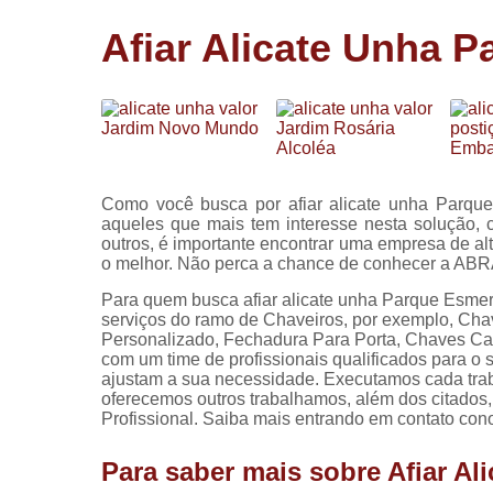
Cópia de
Afiar Alicate Unha 
chaves
Fechadura 
portas
Instalação 
fechadura
Miolo de
Como você busca por afiar alicate unha Parque
fechadura
aqueles que mais tem interesse nesta solução,
outros, é importante encontrar uma empresa de alt
Segredo d
o melhor. Não perca a chance de conhecer a A
fechadura
Para quem busca afiar alicate unha Parque Esmera
serviços do ramo de Chaveiros, por exemplo, Cha
Personalizado, Fechadura Para Porta, Chaves Can
com um time de profissionais qualificados para o
ajustam a sua necessidade. Executamos cada trab
oferecemos outros trabalhamos, além dos citados
Profissional. Saiba mais entrando em contato con
Para saber mais sobre Afiar A