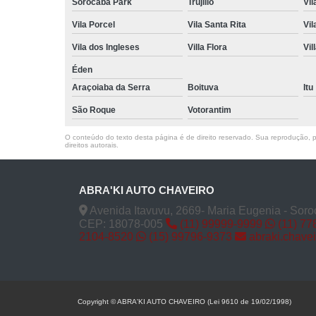
Sorocaba Park
Trujillo
Vil
Vila Porcel
Vila Santa Rita
Vil
Vila dos Ingleses
Villa Flora
Vil
Éden
Araçoiaba da Serra
Boituva
Itu
São Roque
Votorantim
O conteúdo do texto desta página é de direito reservado. Sua reprodução, pa
direitos autorais
.
ABRA'KI AUTO CHAVEIRO
Avenida Itavuvu, 2669- Maria Eugenia - Soro
CEP: 18078-005
(11) 99999-9999
(11) 77
2104-8520
(15) 99796-9373
abraki.chave
Copyright © ABRA'KI AUTO CHAVEIRO (Lei 9610 de 19/02/1998)