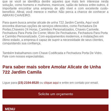
que se você se identifica dentre aqueles que mais tem interesse nesta
solução, como homens e mulheres, manicure, salão de beleza entre outros, é
importante encontrar uma empresa de alto nível e com excelente custo-
benefício. Afinal, você merece o melhor. Não perca a chance de conhecer a
ABRA'KI CHAVEIRO.
Para quem busca amolar alicate de unha 722 Jardim Camila, Aqui você
encontra diversas opções de serviços oferecidos, como Fechadura De
Portas,Chaveiro 24 Horas, Carimbos Personalizados, Chaves Canivete,
Fechadura Para Porta De Correr, Miolo De Fechaduras, Fechadura Para Porta
e Carimbo Personalizado. Com equipamentos modernos, e instalações em
ótimo estado, a empresa é capaz de suprir a necessidade de seus clientes,
conquistando sua confiança.
Também trabalhamos com Chave Codificada e Fechadura Porta De Vidro.
Fale com nossos especialistas.
Para saber mais sobre Amolar Alicate de Unha
722 Jardim Camila
Ligue para
(15) 2104-8520
ou
clique aqui
e entre em contato por email.
Solicite um orçamento
MENU