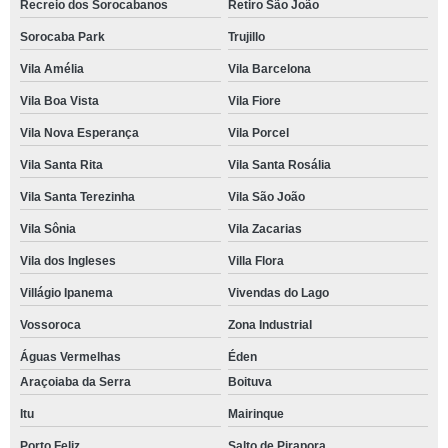
Recreio dos Sorocabanos
Retiro São João
Sorocaba Park
Trujillo
Vila Amélia
Vila Barcelona
Vila Boa Vista
Vila Fiore
Vila Nova Esperança
Vila Porcel
Vila Santa Rita
Vila Santa Rosália
Vila Santa Terezinha
Vila São João
Vila Sônia
Vila Zacarias
Vila dos Ingleses
Villa Flora
Villágio Ipanema
Vivendas do Lago
Vossoroca
Zona Industrial
Águas Vermelhas
Éden
Araçoiaba da Serra
Boituva
Itu
Mairinque
Porto Feliz
Salto de Pirapora