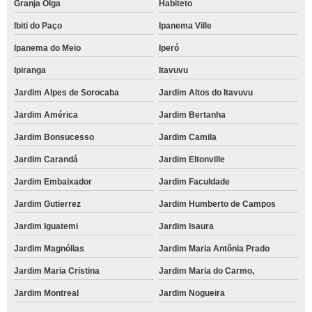
Granja Olga
Habiteto
Ibiti do Paço
Ipanema Ville
Ipanema do Meio
Iperó
Ipiranga
Itavuvu
Jardim Alpes de Sorocaba
Jardim Altos do Itavuvu
Jardim América
Jardim Bertanha
Jardim Bonsucesso
Jardim Camila
Jardim Carandá
Jardim Eltonville
Jardim Embaixador
Jardim Faculdade
Jardim Gutierrez
Jardim Humberto de Campos
Jardim Iguatemi
Jardim Isaura
Jardim Magnólias
Jardim Maria Antônia Prado
Jardim Maria Cristina
Jardim Maria do Carmo,
Jardim Montreal
Jardim Nogueira