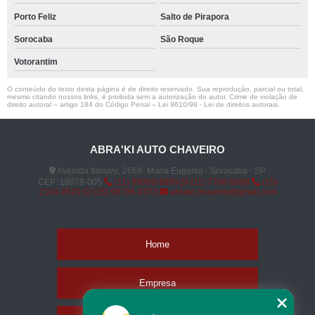
Porto Feliz
Salto de Pirapora
Sorocaba
São Roque
Votorantim
O conteúdo do texto desta página é de direito reservado. Sua reprodução, parcial ou total,
mesmo citando nossos links, é proibida sem a autorização do autor. Crime de violação de
direito autoral – artigo 184 do Código Penal –
Lei 9610/98 - Lei de direitos autorais
.
ABRA'KI AUTO CHAVEIRO
Avenida Itavuvu, 2669- Maria Eugenia - Sorocaba - SP
CEP: 18078-005
(11) 99999-9999
(11) 7788-8888
(15)
2104-8520
(15) 99796-9373
abraki.chaveiro@gmail.com
Home
Empresa