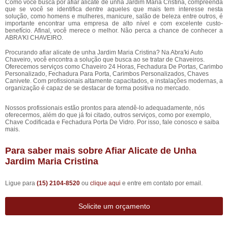
Como você busca por afiar alicate de unha Jardim Maria Cristina, compreenda
que se você se identifica dentre aqueles que mais tem interesse nesta
solução, como homens e mulheres, manicure, salão de beleza entre outros, é
importante encontrar uma empresa de alto nível e com excelente custo-
benefício. Afinal, você merece o melhor. Não perca a chance de conhecer a
ABRA'KI CHAVEIRO.
Procurando afiar alicate de unha Jardim Maria Cristina? Na Abra'ki Auto
Chaveiro, você encontra a solução que busca ao se tratar de Chaveiros.
Oferecemos serviços como Chaveiro 24 Horas, Fechadura De Portas, Carimbo
Personalizado, Fechadura Para Porta, Carimbos Personalizados, Chaves
Canivete. Com profissionais altamente capacitados, e instalações modernas, a
organização é capaz de se destacar de forma positiva no mercado.
Nossos profissionais estão prontos para atendê-lo adequadamente, nós
oferecermos, além do que já foi citado, outros serviços, como por exemplo,
Chave Codificada e Fechadura Porta De Vidro. Por isso, fale conosco e saiba
mais.
Para saber mais sobre Afiar Alicate de Unha
Jardim Maria Cristina
Ligue para
(15) 2104-8520
ou
clique aqui
e entre em contato por email.
Solicite um orçamento