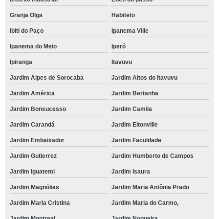
Granja Olga
Habiteto
Ibiti do Paço
Ipanema Ville
Ipanema do Meio
Iperó
Ipiranga
Itavuvu
Jardim Alpes de Sorocaba
Jardim Altos do Itavuvu
Jardim América
Jardim Bertanha
Jardim Bonsucesso
Jardim Camila
Jardim Carandá
Jardim Eltonville
Jardim Embaixador
Jardim Faculdade
Jardim Gutierrez
Jardim Humberto de Campos
Jardim Iguatemi
Jardim Isaura
Jardim Magnólias
Jardim Maria Antônia Prado
Jardim Maria Cristina
Jardim Maria do Carmo,
Jardim Montreal
Jardim Nogueira