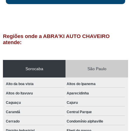
Regiões onde a ABRA'KI AUTO CHAVEIRO
atende:
Sorocaba
São Paulo
Alto da boa vista
Altos do Ipanema
Altos do Itavuvu
Aparecidinha
Caguaçu
Cajuru
Carandá
Central Parque
Cerrado
Condomínio alphaville
Distrito Industrial
Ebeti do passo