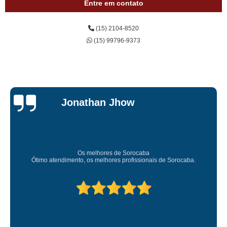
Entre em contato
(15) 2104-8520
(15) 99796-9373
Jessica
Carvalho
Super recomendo!
Amei o atendimento. Preco super bom. Superou minhas expectativas.
Deixou o meu bem super arrumadinhooo recomendo!