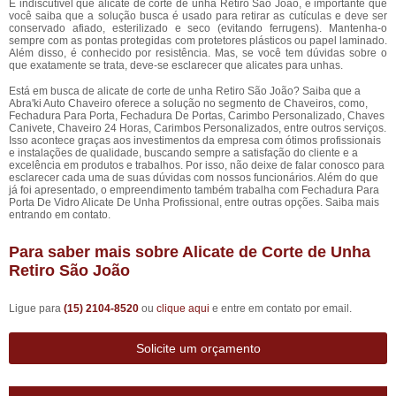
É indiscutível que alicate de corte de unha Retiro São João, é importante que
você saiba que a solução busca é usado para retirar as cutículas e deve ser
conservado afiado, esterilizado e seco (evitando ferrugens). Mantenha-o
sempre com as pontas protegidas com protetores plásticos ou papel laminado.
Além disso, é conhecido por resistência. Mas, se você tem dúvidas sobre o
que exatamente se trata, deve-se esclarecer que alicates para unhas.
Está em busca de alicate de corte de unha Retiro São João? Saiba que a
Abra'ki Auto Chaveiro oferece a solução no segmento de Chaveiros, como,
Fechadura Para Porta, Fechadura De Portas, Carimbo Personalizado, Chaves
Canivete, Chaveiro 24 Horas, Carimbos Personalizados, entre outros serviços.
Isso acontece graças aos investimentos da empresa com ótimos profissionais
e instalações de qualidade, buscando sempre a satisfação do cliente e a
excelência em produtos e trabalhos. Por isso, não deixe de falar conosco para
esclarecer cada uma de suas dúvidas com nossos funcionários. Além do que
já foi apresentado, o empreendimento também trabalha com Fechadura Para
Porta De Vidro Alicate De Unha Profissional, entre outras opções. Saiba mais
entrando em contato.
Para saber mais sobre Alicate de Corte de Unha
Retiro São João
Ligue para
(15) 2104-8520
ou
clique aqui
e entre em contato por email.
Solicite um orçamento