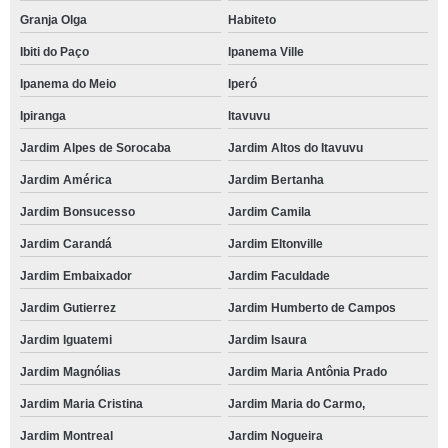
Granja Olga
Habiteto
Ibiti do Paço
Ipanema Ville
Ipanema do Meio
Iperó
Ipiranga
Itavuvu
Jardim Alpes de Sorocaba
Jardim Altos do Itavuvu
Jardim América
Jardim Bertanha
Jardim Bonsucesso
Jardim Camila
Jardim Carandá
Jardim Eltonville
Jardim Embaixador
Jardim Faculdade
Jardim Gutierrez
Jardim Humberto de Campos
Jardim Iguatemi
Jardim Isaura
Jardim Magnólias
Jardim Maria Antônia Prado
Jardim Maria Cristina
Jardim Maria do Carmo,
Jardim Montreal
Jardim Nogueira