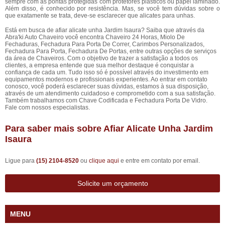
sempre com as pontas protegidas com protetores plásticos ou papel laminado.
Além disso, é conhecido por resistência. Mas, se você tem dúvidas sobre o
que exatamente se trata, deve-se esclarecer que alicates para unhas.
Está em busca de afiar alicate unha Jardim Isaura? Saiba que através da
Abra'ki Auto Chaveiro você encontra Chaveiro 24 Horas, Miolo De
Fechaduras, Fechadura Para Porta De Correr, Carimbos Personalizados,
Fechadura Para Porta, Fechadura De Portas, entre outras opções de serviços
da área de Chaveiros. Com o objetivo de trazer a satisfação a todos os
clientes, a empresa entende que sua melhor destaque é conquistar a
confiança de cada um. Tudo isso só é possível através do investimento em
equipamentos modernos e profissionais experientes. Ao entrar em contato
conosco, você poderá esclarecer suas dúvidas, estamos à sua disposição,
através de um atendimento cuidadoso e comprometido com a sua satisfação.
Também trabalhamos com Chave Codificada e Fechadura Porta De Vidro.
Fale com nossos especialistas.
Para saber mais sobre Afiar Alicate Unha Jardim
Isaura
Ligue para
(15) 2104-8520
ou
clique aqui
e entre em contato por email.
Solicite um orçamento
MENU