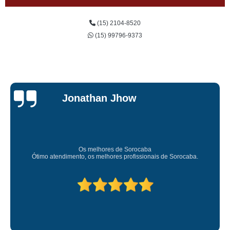
(15) 2104-8520
(15) 99796-9373
Jessica
Carvalho
Super recomendo!
Amei o atendimento. Preco super bom. Superou minhas expectativas.
Deixou o meu bem super arrumadinhooo recomendo!