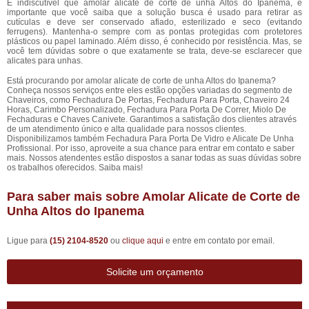
É indiscutível que amolar alicate de corte de unha Altos do Ipanema, é
importante que você saiba que a solução busca é usado para retirar as
cutículas e deve ser conservado afiado, esterilizado e seco (evitando
ferrugens). Mantenha-o sempre com as pontas protegidas com protetores
plásticos ou papel laminado. Além disso, é conhecido por resistência. Mas, se
você tem dúvidas sobre o que exatamente se trata, deve-se esclarecer que
alicates para unhas.
Está procurando por amolar alicate de corte de unha Altos do Ipanema?
Conheça nossos serviços entre eles estão opções variadas do segmento de
Chaveiros, como Fechadura De Portas, Fechadura Para Porta, Chaveiro 24
Horas, Carimbo Personalizado, Fechadura Para Porta De Correr, Miolo De
Fechaduras e Chaves Canivete. Garantimos a satisfação dos clientes através
de um atendimento único e alta qualidade para nossos clientes.
Disponibilizamos também Fechadura Para Porta De Vidro e Alicate De Unha
Profissional. Por isso, aproveite a sua chance para entrar em contato e saber
mais. Nossos atendentes estão dispostos a sanar todas as suas dúvidas sobre
os trabalhos oferecidos. Saiba mais!
Para saber mais sobre Amolar Alicate de Corte de
Unha Altos do Ipanema
Ligue para
(15) 2104-8520
ou
clique aqui
e entre em contato por email.
Solicite um orçamento