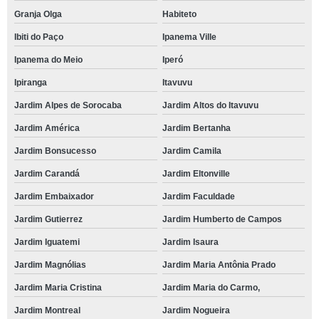
Granja Olga
Habiteto
Ibiti do Paço
Ipanema Ville
Ipanema do Meio
Iperó
Ipiranga
Itavuvu
Jardim Alpes de Sorocaba
Jardim Altos do Itavuvu
Jardim América
Jardim Bertanha
Jardim Bonsucesso
Jardim Camila
Jardim Carandá
Jardim Eltonville
Jardim Embaixador
Jardim Faculdade
Jardim Gutierrez
Jardim Humberto de Campos
Jardim Iguatemi
Jardim Isaura
Jardim Magnólias
Jardim Maria Antônia Prado
Jardim Maria Cristina
Jardim Maria do Carmo,
Jardim Montreal
Jardim Nogueira