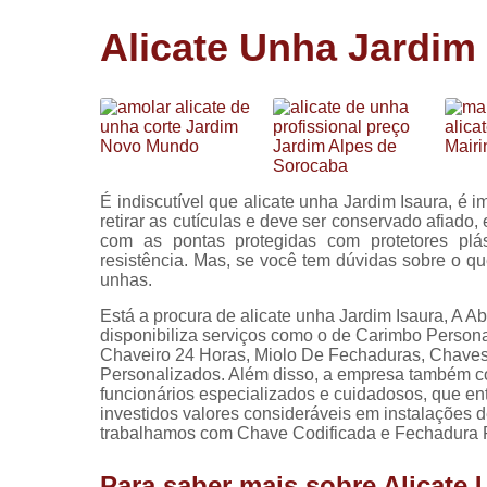
Cópia de
Alicate Unha Jardim 
chaves
Fechadura 
portas
Instalação 
fechadura
Miolo de
É indiscutível que alicate unha Jardim Isaura, é
fechadura
retirar as cutículas e deve ser conservado afiado,
com as pontas protegidas com protetores plá
Segredo d
resistência. Mas, se você tem dúvidas sobre o qu
fechadura
unhas.
Está a procura de alicate unha Jardim Isaura, A Ab
disponibiliza serviços como o de Carimbo Person
Chaveiro 24 Horas, Miolo De Fechaduras, Chaves
Personalizados. Além disso, a empresa também co
funcionários especializados e cuidadosos, que e
investidos valores consideráveis em instalações
trabalhamos com Chave Codificada e Fechadura Po
Para saber mais sobre Alicate 