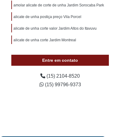
otivo 24 Horas
Chaveiro de Carros 24 Horas
amolar alicate de corte de unha Jardim Sorocaba Park
 Sorocaba
Chaveiro Auto 24 Horas Sorocaba
alicate de unha postiça preço Vila Porcel
 24 Horas Zona Norte de Sorocaba
alicate de unha corte valor Jardim Altos do Itavuvu
utomotivo 24h Sorocaba
alicate de unha corte Jardim Montreal
ivo Chave Codificada Sorocaba
vo Chaves Codificadas Sorocaba
Entre em contato
otivo de Carro em Sorocaba
tivo e Residencial Sorocaba
(15) 2104-8520
(15) 99796-9373
im Sorocaba
Chaveiro Automotivo Sorocaba
 Norte de Sorocaba
Canivete Chave
 Canivete
Chave Canivete Codificada
Carro
Chave Canivete para Moto
ve de Canivete
Chave de Carros Canivete