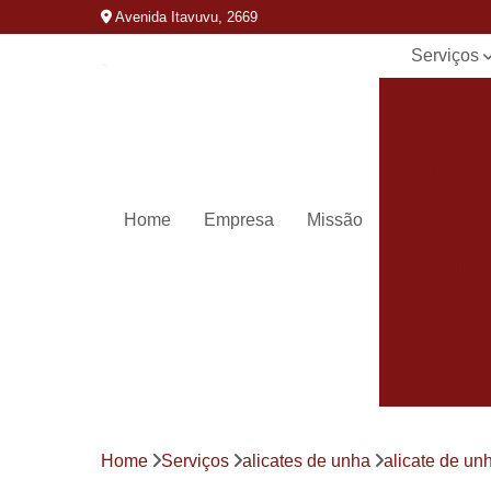
Avenida Itavuvu, 2669
Serviços
Alicates d
unha
Amolar
alicates
Carimbos
Home
Empresa
Missão
Carimbos
personaliza
Chaveiros 
Chaveiro
automotivo
Chaves
canivete
Chaves
Home
Serviços
alicates de unha
alicate de un
codificada