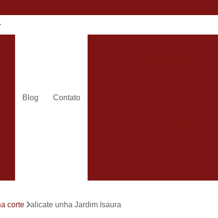
e
Alicate Cortador de Unha
Alic
Alicate de Corte Unha
Alicate de Unha Corte
Alicate 
Alicate Unha
Amola
Blog
Contato
Amolar Alicate de Corte
Amolar
dos
Amolar Alicate de Unh
24h
Amolar Alicate e Facas
Amolar 
s
Amolar Alicate Unha
Amolar e
s
Carimbo com Data e Nome So
Carimbo com Nome Sorocaba
ha corte
alicate unha Jardim Isaura
Carimbo na
s