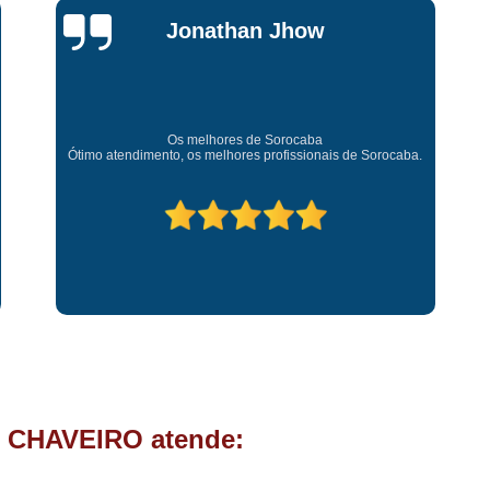
Chave Tipo Canivete
Chip
Jessica
Chave Automotiva Codificada
Carvalho
Chave Codificada com
Chave Codificada de C
Super recomendo!
Amei o atendimento. Preco super bom. Superou minhas
Chip Chave Codificad
rocaba.
expectativas. Deixou o meu bem super arrumadinhooo
recomendo!
Fechadura Chave Codificada
C
Cópia Chave
Cópia Ch
Cópia Chave de Carro
Cóp
Cópia de Chave
Cópia de Ch
Cópia de Chave Tetra
Fechad
Fechadura de Porta com
Fechadura de Porta Instalaçã
 CHAVEIRO atende:
Fechadura Elétrica p
Fechadura para Porta de C