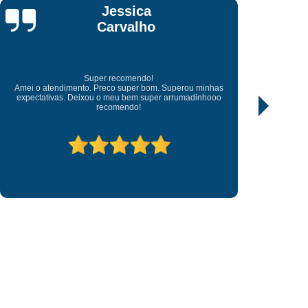
 Chave Canivete
Fazer Chave Canivete
José
Chave Codificada
Chave Codificada Carro
Nascimento
 Alarme
Chave Codificada Cópia
arro
Chaveiro Chave Codificada
Excelentes profissionais
Excelentes profissional, transparente e justo no valor cobrado,
a
Conserto de Chave Codificada
prestativo atendeu prontamente ao chamado fora do horário
comercial.
have Tetra Cópia
Chaveiro Cópia de Chave
ave Carro
Cópia Chave Codificada
ia Chave Multiponto
Cópia Chave Tetra
ave Codificada
Cópia de Chave de Carro
ura de Porta
Fechadura de Porta Abertura
 Senha
Fechadura de Porta Digital
o
Fechadura Digital para Porta de Vidro
ara Porta
Fechadura para Porta
orrer
Fechadura para Porta de Vidro