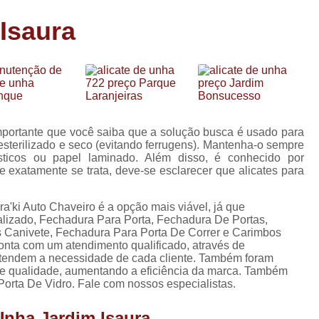
Carimbo Person
Isaura
Carimbo Personalizado Grand
de
Carimbo Profissional Perso
Carimbos para Professores Sor
de
s
Carimbo Datador Personali
Carimbo de Madeira Persona
 importante que você saiba que a solução busca é usado para
s
 esterilizado e seco (evitando ferrugens). Mantenha-o sempre
Carimbo Madeira Personal
sticos ou papel laminado. Além disso, é conhecido por
e
e exatamente se trata, deve-se esclarecer que alicates para
s
Carimbo para Tecido Per
Carimbo Personalizado com S
ra'ki Auto Chaveiro é a opção mais viável, já que
alizado, Fechadura Para Porta, Fechadura De Portas,
Carimbo Redondo Personaliz
 Canivete, Fechadura Para Porta De Correr e Carimbos
nta com um atendimento qualificado, através de
Chaveiro 24 Horas
ntendem a necessidade de cada cliente. Também foram
 de qualidade, aumentando a eficiência da marca. Também
Chaveiro 24 Horas Mais Pr
rta De Vidro. Fale com nossos especialistas.
Chaveiro 24 Horas Próximo a
Unha Jardim Isaura