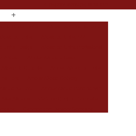
(15) 2104-8520
(15) 99796-9373
ate de Cortar Unha
Alicate de Corte de Unha
Alicate de Unha
Alicate de Unha 722
de Unha Postiça
Alicate de Unha Profissional
r Alicate
Amolar Alicate a Laser
 Alicate de Cutícula
Amolar Alicate de Unha
a na Hora
Amolar Alicate Delivery
Alicate na Hora
Amolar Alicate Perto de Mim
 Afiar Alicates
Carimbo Cnpj em Sorocaba
rocaba
Carimbo com Datador Sorocaba
Carimbo de Enfermagem em Sorocaba
 Zona Norte de Sorocaba