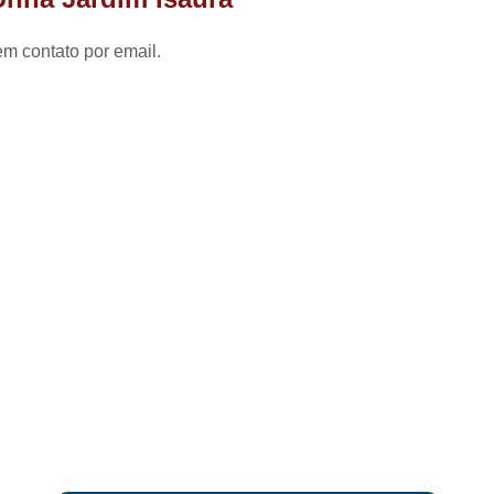
Chaveiro 24 Hs
Chaveiro Autom
Chaveiro 24 Horas Zona Norte de
em contato por email.
Chaveiro Automotivo
Chaveiro A
Chaveiro Automot
Chaveiro Automoti
Chaveiro Autom
Chaveiro Automo
Chaveiro Automotivo Perto de M
Chaveiro Automotivo Zona
Canivete de Chave
Chave
Chave Canivete para 
Chave Canivete Universal
Cha