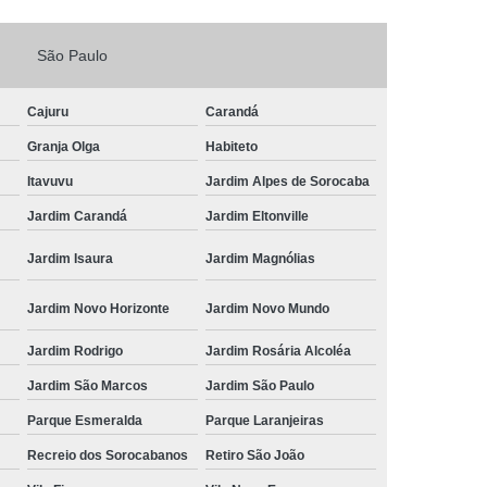
Fechadura Porta de Vidro
São Paulo
echadura Adicional Sorocaba
chadura com Segredo Sorocaba
Cajuru
Carandá
ura de Porta com Segredo Sorocaba
Granja Olga
Habiteto
echadura de Portas Sorocaba
Itavuvu
Jardim Alpes de Sorocaba
ra Digital Zona Norte de Sorocaba
Jardim Carandá
Jardim Eltonville
ura em Porta de Madeira Sorocaba
Jardim Isaura
Jardim Magnólias
echadura em Portão Sorocaba
Jardim Novo Horizonte
Jardim Novo Mundo
Portão Social Zona Norte de Sorocaba
u
Jardim Rodrigo
Jardim Rosária Alcoléa
 de Fechadura Sorocaba
Jardim São Marcos
Jardim São Paulo
echaduras em Portas Sorocaba
Parque Esmeralda
Parque Laranjeiras
ura de Portão Sorocaba
Fechadura Miolo
Recreio dos Sorocabanos
Retiro São João
e Fechadura
Miolo de Fechadura de Porta