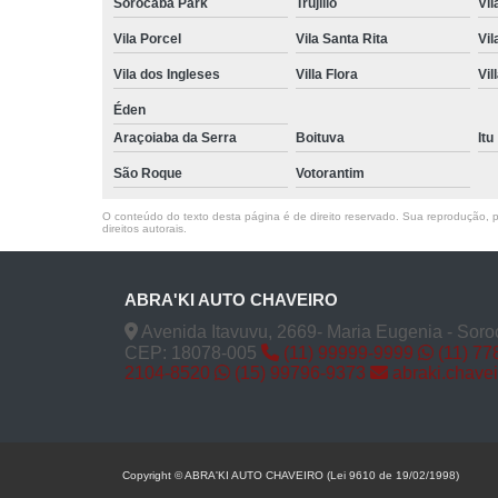
Sorocaba Park
Trujillo
Vil
Vila Porcel
Vila Santa Rita
Vil
Vila dos Ingleses
Villa Flora
Vil
Éden
Araçoiaba da Serra
Boituva
Itu
São Roque
Votorantim
O conteúdo do texto desta página é de direito reservado. Sua reprodução, pa
direitos autorais
.
ABRA'KI AUTO CHAVEIRO
Avenida Itavuvu, 2669- Maria Eugenia - Soro
CEP: 18078-005
(11) 99999-9999
(11) 77
2104-8520
(15) 99796-9373
abraki.chave
Copyright © ABRA'KI AUTO CHAVEIRO (Lei 9610 de 19/02/1998)