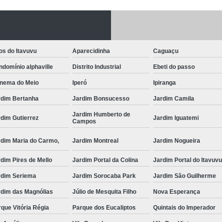
Fechadura Porta
Instalação de F
Instalação de Fe
os do Itavuvu
Aparecidinha
Caguaçu
Instalação de Fechad
domínio alphaville
Distrito Industrial
Ebeti do passo
Instalação de F
anema do Meio
Iperó
Ipiranga
Instalação de Fechadu
rdim Bertanha
Jardim Bonsucesso
Jardim Camila
Jardim Humberto de
Instalação de Fechad
dim Gutierrez
Jardim Iguatemi
Campos
Instalação de F
rdim Maria do Carmo,
Jardim Montreal
Jardim Nogueira
Instalação de Fechadura 
dim Pires de Mello
Jardim Portal da Colina
Jardim Portal do Itavuv
Instalação
rdim Seriema
Jardim Sorocaba Park
Jardim São Guilherme
Instalação de F
rdim das Magnólias
Júlio de Mesquita Filho
Nova Esperança
Instalação e Reparo de Fechad
que Vitória Régia
Parque dos Eucaliptos
Quintais do Imperador
Miolo da Fechadura
Miolo d