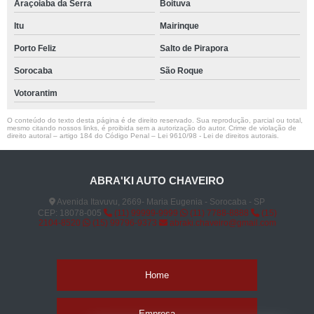
Araçoiaba da Serra
Boituva
Itu
Mairinque
Porto Feliz
Salto de Pirapora
Sorocaba
São Roque
Votorantim
O conteúdo do texto desta página é de direito reservado. Sua reprodução, parcial ou total,
mesmo citando nossos links, é proibida sem a autorização do autor. Crime de violação de
direito autoral – artigo 184 do Código Penal –
Lei 9610/98 - Lei de direitos autorais
.
ABRA'KI AUTO CHAVEIRO
Avenida Itavuvu, 2669- Maria Eugenia - Sorocaba - SP
CEP: 18078-005
(11) 99999-9999
(11) 7788-8888
(15)
2104-8520
(15) 99796-9373
abraki.chaveiro@gmail.com
Home
Empresa