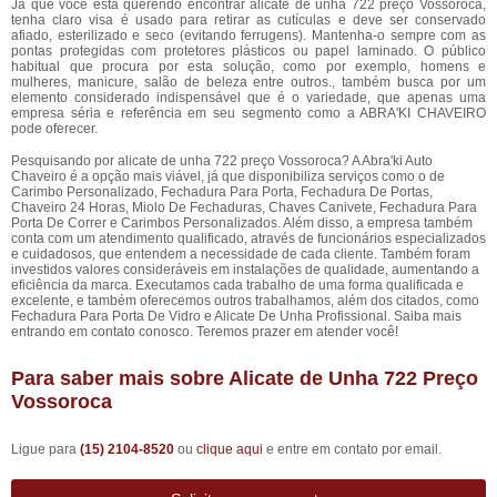
Já que você está querendo encontrar alicate de unha 722 preço Vossoroca,
tenha claro visa é usado para retirar as cutículas e deve ser conservado
afiado, esterilizado e seco (evitando ferrugens). Mantenha-o sempre com as
pontas protegidas com protetores plásticos ou papel laminado. O público
habitual que procura por esta solução, como por exemplo, homens e
mulheres, manicure, salão de beleza entre outros., também busca por um
elemento considerado indispensável que é o variedade, que apenas uma
empresa séria e referência em seu segmento como a ABRA'KI CHAVEIRO
pode oferecer.
Pesquisando por alicate de unha 722 preço Vossoroca? A Abra'ki Auto
Chaveiro é a opção mais viável, já que disponibiliza serviços como o de
Carimbo Personalizado, Fechadura Para Porta, Fechadura De Portas,
Chaveiro 24 Horas, Miolo De Fechaduras, Chaves Canivete, Fechadura Para
Porta De Correr e Carimbos Personalizados. Além disso, a empresa também
conta com um atendimento qualificado, através de funcionários especializados
e cuidadosos, que entendem a necessidade de cada cliente. Também foram
investidos valores consideráveis em instalações de qualidade, aumentando a
eficiência da marca. Executamos cada trabalho de uma forma qualificada e
excelente, e também oferecemos outros trabalhamos, além dos citados, como
Fechadura Para Porta De Vidro e Alicate De Unha Profissional. Saiba mais
entrando em contato conosco. Teremos prazer em atender você!
Para saber mais sobre Alicate de Unha 722 Preço
Vossoroca
Ligue para
(15) 2104-8520
ou
clique aqui
e entre em contato por email.