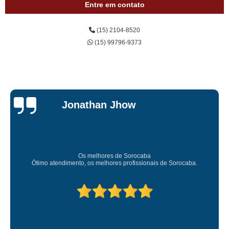
Entre em contato
(15) 2104-8520
(15) 99796-9373
Jessica
Carvalho
Super recomendo!
Amei o atendimento. Preco super bom. Superou m
 de Sorocaba.
Deixou o meu bem super arrumadinhooo