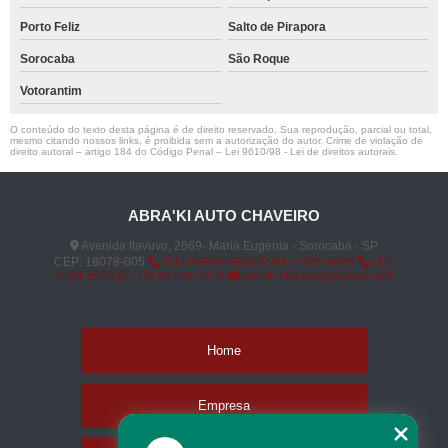
Porto Feliz
Salto de Pirapora
Sorocaba
São Roque
Votorantim
O conteúdo do texto desta página é de direito reservado. Sua reprodução, parcial ou total,
mesmo citando nossos links, é proibida sem a autorização do autor. Crime de violação de
direito autoral – artigo 184 do Código Penal –
Lei 9610/98 - Lei de direitos autorais
.
ABRA'KI AUTO CHAVEIRO
Avenida Itavuvu, 2669- Maria Eugenia - Sorocaba - SP
CEP: 18078-005
(11) 99999-9999
(11) 7788-8888
(15)
2104-8520
(15) 99796-9373
abraki.chaveiro@gmail.com
Home
Empresa