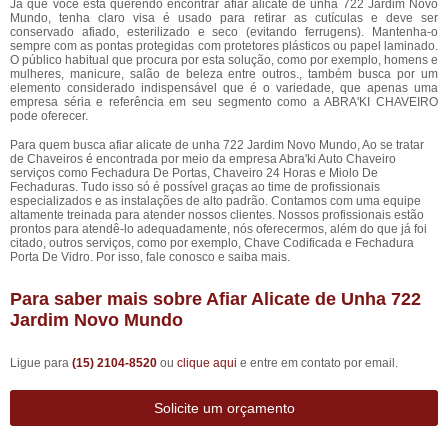
Já que você está querendo encontrar afiar alicate de unha 722 Jardim Novo
Mundo, tenha claro visa é usado para retirar as cutículas e deve ser
conservado afiado, esterilizado e seco (evitando ferrugens). Mantenha-o
sempre com as pontas protegidas com protetores plásticos ou papel laminado.
O público habitual que procura por esta solução, como por exemplo, homens e
mulheres, manicure, salão de beleza entre outros., também busca por um
elemento considerado indispensável que é o variedade, que apenas uma
empresa séria e referência em seu segmento como a ABRA'KI CHAVEIRO
pode oferecer.
Para quem busca afiar alicate de unha 722 Jardim Novo Mundo, Ao se tratar
de Chaveiros é encontrada por meio da empresa Abra'ki Auto Chaveiro
serviços como Fechadura De Portas, Chaveiro 24 Horas e Miolo De
Fechaduras. Tudo isso só é possível graças ao time de profissionais
especializados e as instalações de alto padrão. Contamos com uma equipe
altamente treinada para atender nossos clientes. Nossos profissionais estão
prontos para atendê-lo adequadamente, nós oferecermos, além do que já foi
citado, outros serviços, como por exemplo, Chave Codificada e Fechadura
Porta De Vidro. Por isso, fale conosco e saiba mais.
Para saber mais sobre Afiar Alicate de Unha 722
Jardim Novo Mundo
Ligue para
(15) 2104-8520
ou
clique aqui
e entre em contato por email.
Solicite um orçamento