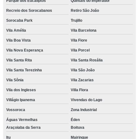
Parque dos Eucaliptos
Quintais do Imperador
Recreio dos Sorocabanos
Retiro São João
Sorocaba Park
Trujillo
Vila Amélia
Vila Barcelona
Vila Boa Vista
Vila Fiore
Vila Nova Esperança
Vila Porcel
Vila Santa Rita
Vila Santa Rosália
Vila Santa Terezinha
Vila São João
Vila Sônia
Vila Zacarias
Vila dos Ingleses
Villa Flora
Villágio Ipanema
Vivendas do Lago
Vossoroca
Zona Industrial
Águas Vermelhas
Éden
Araçoiaba da Serra
Boituva
Itu
Mairinque