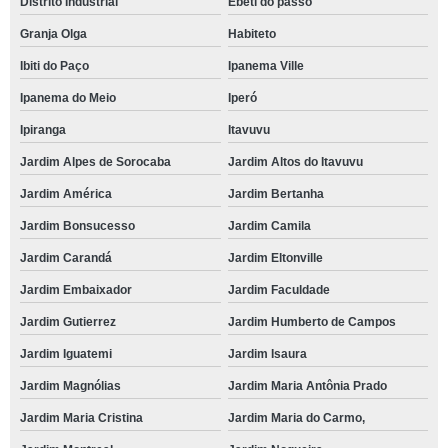
Distrito Industrial
Ebeti do passo
Granja Olga
Habiteto
Ibiti do Paço
Ipanema Ville
Ipanema do Meio
Iperó
Ipiranga
Itavuvu
Jardim Alpes de Sorocaba
Jardim Altos do Itavuvu
Jardim América
Jardim Bertanha
Jardim Bonsucesso
Jardim Camila
Jardim Carandá
Jardim Eltonville
Jardim Embaixador
Jardim Faculdade
Jardim Gutierrez
Jardim Humberto de Campos
Jardim Iguatemi
Jardim Isaura
Jardim Magnólias
Jardim Maria Antônia Prado
Jardim Maria Cristina
Jardim Maria do Carmo,