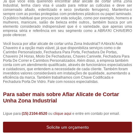
Já que você está querendo encontrar afiar alicate de cortar unha Zona
Industrial, tenha claro visa é usado para retirar as cutículas e deve ser
conservado afiado, esterilizado e seco (evitando ferrugens). Mantenha-o
sempre com as pontas protegidas com protetores plásticos ou papel laminado.
O público habitual que procura por esta solução, como por exemplo, homens e
mulheres, manicure, salão de beleza entre outros., também busca por um
elemento considerado indispensável que é o variedade, que apenas uma
empresa séria e referência em seu segmento como a ABRA'KI CHAVEIRO
pode oferecer.
Você busca por afiar alicate de cortar unha Zona Industrial? A Abra'ki Auto
Chaveiro é a opção mais viável, já que disponibiliza serviços como o de
Carimbo Personalizado, Fechadura Para Porta, Fechadura De Portas,
Chaveiro 24 Horas, Miolo De Fechaduras, Chaves Canivete, Fechadura Para
Porta De Correr e Carimbos Personalizados. Além disso, a empresa também
conta com um atendimento qualificado, através de funcionários especializados
e cuidadosos, que entendem a necessidade de cada cliente. Também foram
investidos valores consideráveis em instalações de qualidade, aumentando a
eficiência da marca. Também trabalhamos com Chave Codificada e
Fechadura Porta De Vidro. Fale com nossos especialistas.
Para saber mais sobre Afiar Alicate de Cortar
Unha Zona Industrial
Ligue para
(15) 2104-8520
ou
clique aqui
e entre em contato por email.
Solicite um orçamento