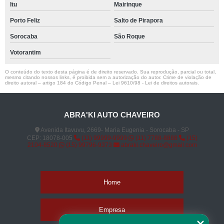
Itu
Mairinque
Porto Feliz
Salto de Pirapora
Sorocaba
São Roque
Votorantim
O conteúdo do texto desta página é de direito reservado. Sua reprodução, parcial ou total,
mesmo citando nossos links, é proibida sem a autorização do autor. Crime de violação de
direito autoral – artigo 184 do Código Penal –
Lei 9610/98 - Lei de direitos autorais
.
ABRA'KI AUTO CHAVEIRO
Avenida Itavuvu, 2669- Maria Eugenia - Sorocaba - SP
CEP: 18078-005
(11) 99999-9999
(11) 7788-8888
(15)
2104-8520
(15) 99796-9373
abraki.chaveiro@gmail.com
Home
Empresa