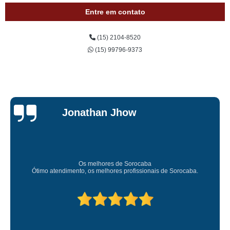
Entre em contato
(15) 2104-8520
(15) 99796-9373
Jessica
Carvalho
Super recomendo!
Amei o atendimento. Preco super bom. Superou minhas expectativas.
Deixou o meu bem super arrumadinhooo recomendo!